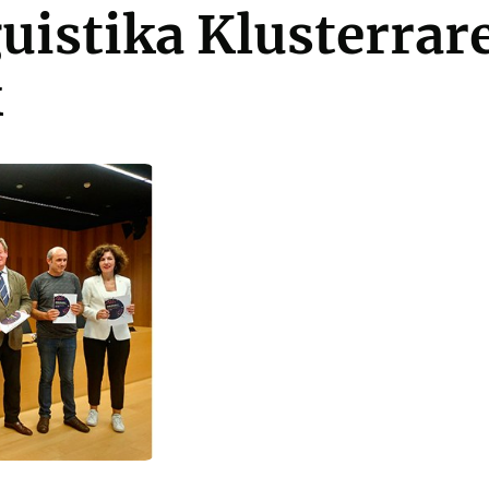
uistika Klusterrar
k