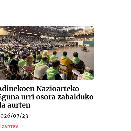
Adinekoen Nazioarteko
Eguna urri osora zabalduko
da aurten
2026/07/23
IZARTEA