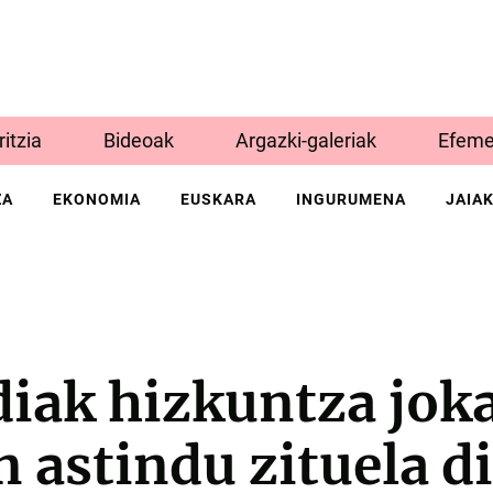
Iritzia
Bideoak
Argazki-galeriak
Efeme
ZA
EKONOMIA
EUSKARA
INGURUMENA
JAIA
diak hizkuntza jok
astindu zituela d