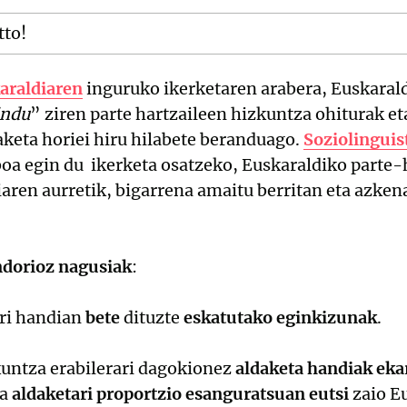
tto!
araldiaren
inguruko ikerketaren arabera, Euskarald
indu
” ziren parte hartzaileen hizkuntza ohiturak et
aketa horiei hiru hilabete beranduago.
Soziolinguis
iboa egin du ikerketa osatzeko, Euskaraldiko parte-h
aren aurretik, bigarrena amaitu berritan eta azkena
dorioz nagusiak
:
rri handian
bete
dituzte
eskatutako eginkizunak
.
kuntza erabilerari dagokionez
aldaketa handiak ekar
ta
aldaketari proportzio esanguratsuan eutsi
zaio Eu