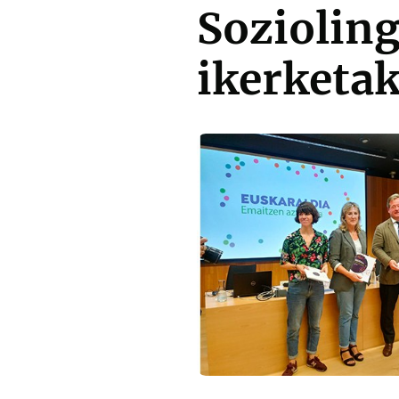
Sozioling
ikerketa