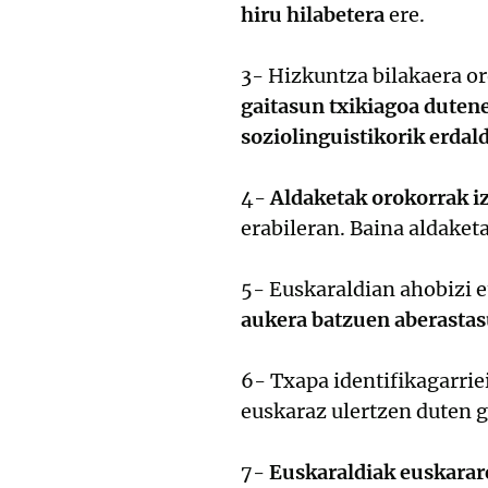
hiru hilabetera
ere.
3- Hizkuntza bilakaera o
gaitasun txikiagoa duten
soziolinguistikorik erdal
4-
Aldaketak orokorrak iz
erabileran. Baina aldaket
5- Euskaraldian ahobizi 
aukera batzuen aberasta
6- Txapa identifikagarrie
euskaraz ulertzen duten g
7-
Euskaraldiak euskarare