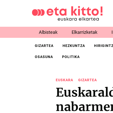
Albisteak
Elkarrizketak
GIZARTEA
HEZKUNTZA
HIRIGINT
OSASUNA
POLITIKA
EUSKARA
GIZARTEA
Euskaral
nabarmen 