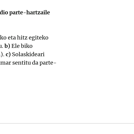
dio parte-hartzaile
ko eta hitz egiteko
u.
b)
Ele biko
n).
c)
Solaskideari
mar sentitu da parte-