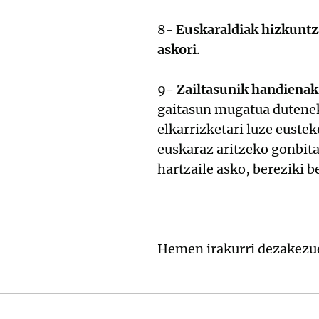
8-
Euskaraldiak hizkuntza
askori
.
9-
Zailtasunik handienak
gaitasun mugatua dutenek
elkarrizketari luze eustek
euskaraz aritzeko gonbita
hartzaile asko, bereziki b
Hemen irakurri dezakez