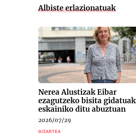
Albiste erlazionatuak
Nerea Alustizak Eibar
ezagutzeko bisita gidatuak
eskainiko ditu abuztuan
2026/07/29
GIZARTEA