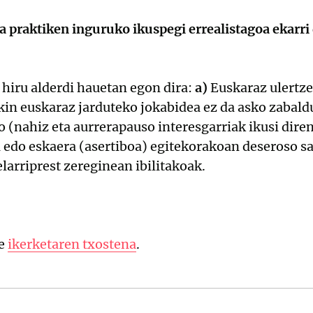
 praktiken inguruko ikuspegi errealistagoa ekarri 
hiru alderdi hauetan egon dira:
a)
Euskaraz ulertze
in euskaraz jarduteko jokabidea ez da asko zabald
o (nahiz eta aurrerapauso interesgarriak ikusi dire
 edo eskaera (asertiboa) egitekorakoan deseroso sa
elarriprest zereginean ibilitakoak.
ue
ikerketaren txostena
.