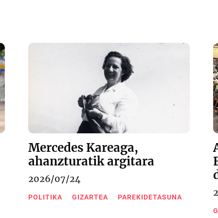
Mercedes Kareaga,
ahanzturatik argitara
2026/07/24
POLITIKA
GIZARTEA
PAREKIDETASUNA
G