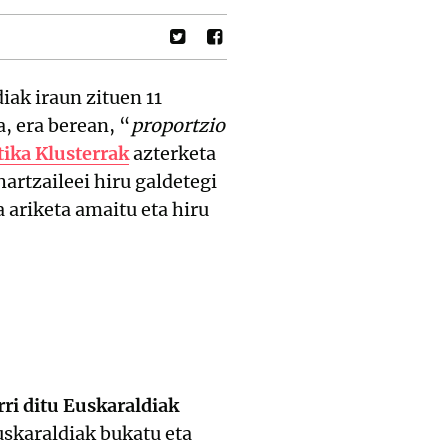
iak iraun zituen 11
a, era berean, “
proportzio
tika Klusterrak
azterketa
artzaileei hiru galdetegi
 ariketa amaitu eta hiru
ri ditu Euskaraldiak
skaraldiak bukatu eta