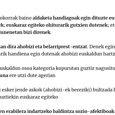
rokorrak baino
aldaketa handiagoak egin dituzte e
ek
;
euskaraz egiteko ohiturarik gutxien dutenek
; e
dunenetan bizi direnek
.
an dira ahobizi eta belarriprest-entzat
. Denek egin
arik handiena egin dutenak ahobizi euskaldun hartza
euskaldun osoa kategoria kopurutan guztiz nagusitu
suna
ere utzi dute agerian
i esker jende askok (ahobizi-ek bereziki) bultzada 
uztiekin euskaraz egiteko
n erabilera indartzeko baldintza sozio-afektiboak