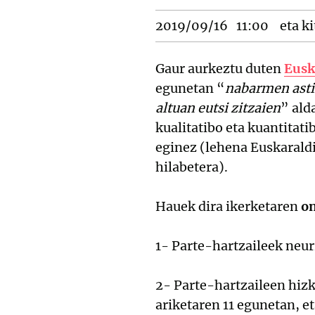
2019/09/16
11:00
eta ki
Gaur aurkeztu duten
Eusk
egunetan “
nabarmen ast
altuan eutsi zitzaien
” ald
kualitatibo eta kuantitat
eginez (lehena Euskaraldi
hilabetera).
Hauek dira ikerketaren
on
1- Parte-hartzaileek neu
2- Parte-hartzaileen hiz
ariketaren 11 egunetan, e