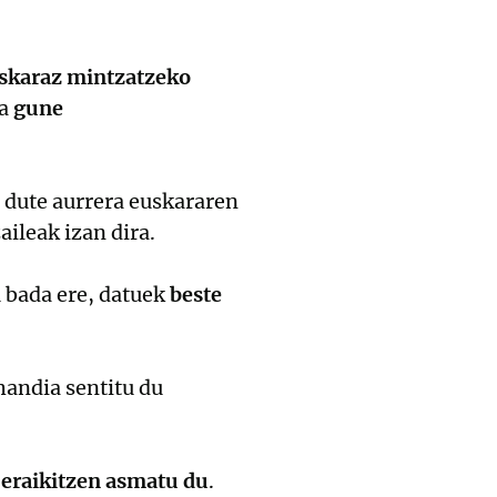
uskaraz mintzatzeko
ta
gune
 dute aurrera euskararen
ileak izan dira.
 bada ere, datuek
beste
handia sentitu du
 eraikitzen asmatu du
.