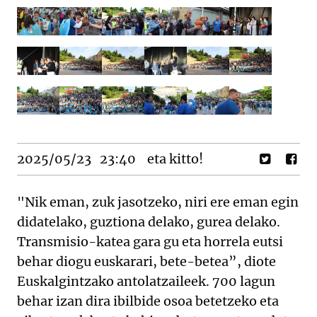
2025/05/23
23:40
eta kitto!
"Nik eman, zuk jasotzeko, niri ere eman egin
didatelako, guztiona delako, gurea delako.
Transmisio-katea gara gu eta horrela eutsi
behar diogu euskarari, bete-betea”, diote
Euskalgintzako antolatzaileek. 700 lagun
behar izan dira ibilbide osoa betetzeko eta