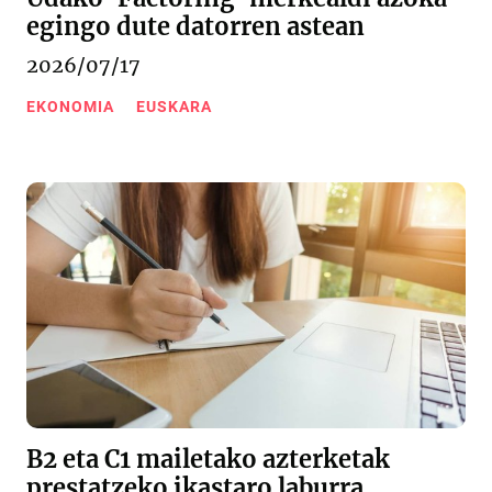
egingo dute datorren astean
2026/07/17
EKONOMIA
EUSKARA
B2 eta C1 mailetako azterketak
prestatzeko ikastaro laburra