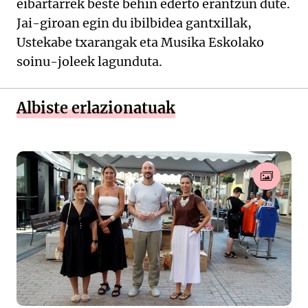
eibartarrek beste behin ederto erantzun dute.
Jai-giroan egin du ibilbidea gantxillak,
Ustekabe txarangak eta Musika Eskolako
soinu-joleek lagunduta.
Albiste erlazionatuak