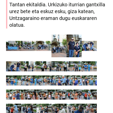
Tantan ekitaldia. Urkizuko iturrian gantxilla
urez bete eta eskuz esku, giza katean,
Untzagaraino eraman dugu euskararen
olatua.