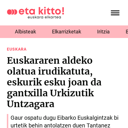
Albisteak
Elkarrizketak
Iritzia
EUSKARA
Euskararen aldeko
olatua irudikatuta,
eskurik esku joan da
gantxilla Urkizutik
Untzagara
Gaur ospatu dugu Eibarko Euskalgintzak bi
urtetik behin antolatzen duen Tantanez