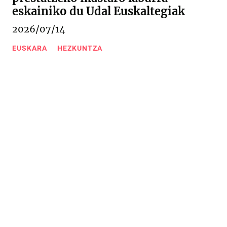
eskainiko du Udal Euskaltegiak
2026/07/14
EUSKARA
HEZKUNTZA
Urkizu pasealekua 11
20600 Eibar (Gipuzkoa)
943 20 67 76
/
943 20 09 18
Kontaktua
Web mapa
Lege oharra
Cookieak-politika