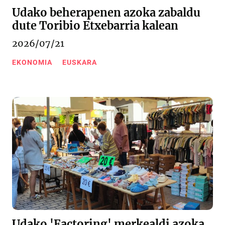
Udako beherapenen azoka zabaldu
dute Toribio Etxebarria kalean
2026/07/21
EKONOMIA
EUSKARA
Udako 'Factoring' merkealdi azoka