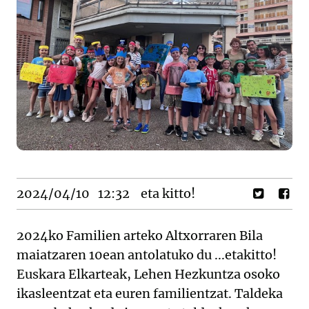
2024/04/10
12:32
eta kitto!
2024ko Familien arteko Altxorraren Bila
maiatzaren 10ean antolatuko du ...etakitto!
Euskara Elkarteak, Lehen Hezkuntza osoko
ikasleentzat eta euren familientzat. Taldeka