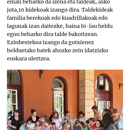
eman beharko da izena eta taldeak, asko
jota,10 kidekoak izango dira. Taldekideak
familia berekoak edo kuadrillakoak edo
lagunak izan daitezke, baina bi-lau heldu
egon beharko dira talde bakoitzean.
Ezinbestekoa izango da gutxienez
helduetako batek ahozko zein idatzizko
euskara ulertzea.