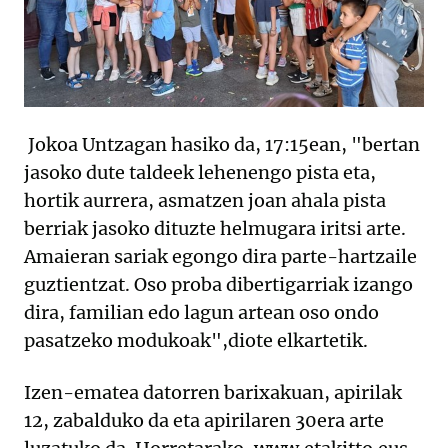
Jokoa Untzagan hasiko da, 17:15ean, "bertan
jasoko dute taldeek lehenengo pista eta,
hortik aurrera, asmatzen joan ahala pista
berriak jasoko dituzte helmugara iritsi arte.
Amaieran sariak egongo dira parte-hartzaile
guztientzat. Oso proba dibertigarriak izango
dira, familian edo lagun artean oso ondo
pasatzeko modukoak",diote elkartetik.
Izen-ematea datorren barixakuan, apirilak
12, zabalduko da eta apirilaren 30era arte