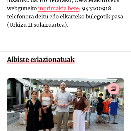
luzatuko da. Horretarako, www.etakitto.eus
webguneko
inprimakia bete
, 943200918
telefonora deitu edo elkarteko bulegotik pasa
(Urkizu 11 solairuartea).
Albiste erlazionatuak