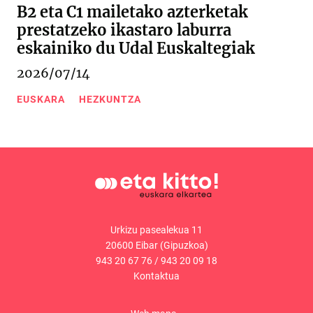
B2 eta C1 mailetako azterketak
prestatzeko ikastaro laburra
eskainiko du Udal Euskaltegiak
2026/07/14
EUSKARA
HEZKUNTZA
Urkizu pasealekua 11
20600 Eibar (Gipuzkoa)
943 20 67 76
/
943 20 09 18
Kontaktua