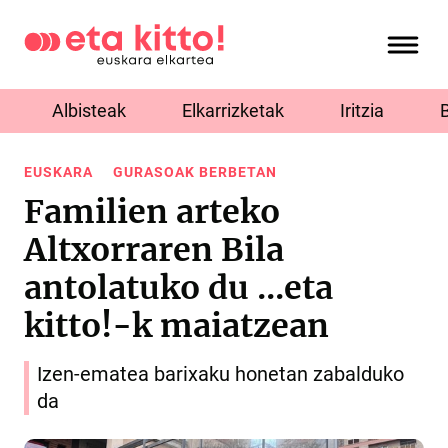
Albisteak
Elkarrizketak
Iritzia
EUSKARA
GURASOAK BERBETAN
Familien arteko
Altxorraren Bila
antolatuko du ...eta
kitto!-k maiatzean
Izen-ematea barixaku honetan zabalduko
da