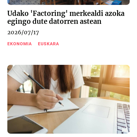
Udako 'Factoring' merkealdi azoka
egingo dute datorren astean
2026/07/17
EKONOMIA
EUSKARA