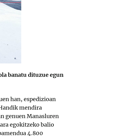
ola banatu dituzue egun
uen han, espedizioan
. Handik mendira
izan genuen Manasluren
ara egokitzeko balio
npamendua 4.800