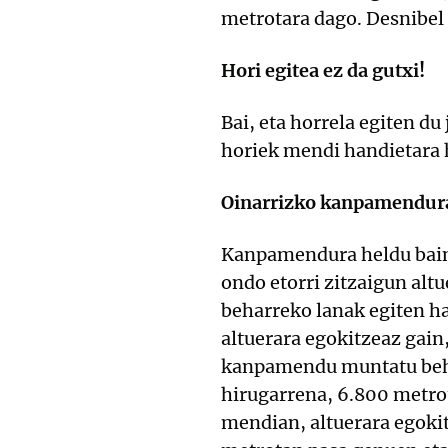
metrotara dago. Desnibel
Hori egitea ez da gutxi!
Bai, eta horrela egiten du
horiek mendi handietara h
Oinarrizko kanpamendura 
Kanpamendura heldu baino
ondo etorri zitzaigun alt
beharreko lanak egiten ha
altuerara egokitzeaz gai
kanpamendu muntatu behar
hirugarrena, 6.800 metrot
mendian, altuerara egok