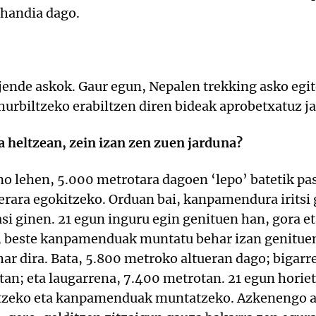
 handia dago.
 jende askok. Gaur egun, Nepalen trekking asko egit
urbiltzeko erabiltzen diren bideak aprobetxatuz ja
heltzean, zein izan zen zuen jarduna?
 lehen, 5.000 metrotara dagoen ‘lepo’ batetik pas
uerara egokitzeko. Orduan bai, kanpamendura iritsi
si ginen. 21 egun inguru egin genituen han, gora et
n, beste kanpamenduak muntatu behar izan genitue
 dira. Bata, 5.800 metroko altueran dago; bigarr
an; eta laugarrena, 7.400 metrotan. 21 egun horiet
itzeko eta kanpamenduak muntatzeko. Azkenengo a