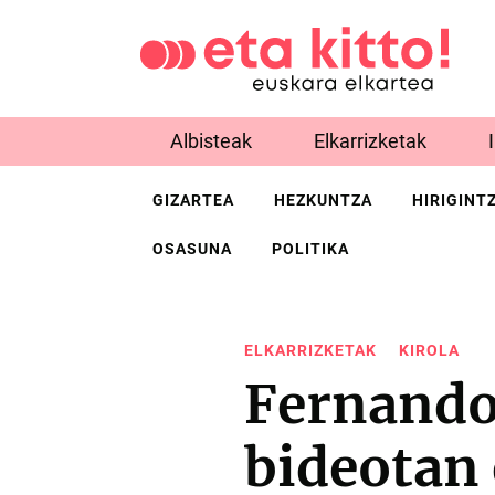
Albisteak
Elkarrizketak
GIZARTEA
HEZKUNTZA
HIRIGINT
OSASUNA
POLITIKA
ELKARRIZKETAK
KIROLA
Fernando 
bideotan 