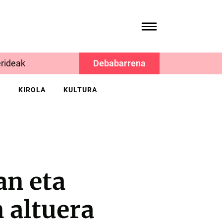
rideak
Debabarrena
K
KIROLA
KULTURA
an eta
 altuera