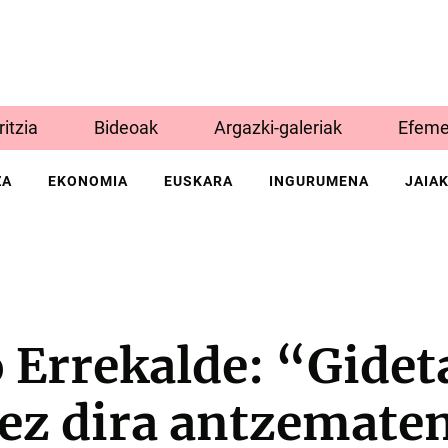
Iritzia
Bideoak
Argazki-galeriak
Efeme
ZA
EKONOMIA
EUSKARA
INGURUMENA
JAIA
Errekalde: “Gidet
ez dira antzematen