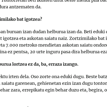
. Tontorretan beti ikusten ditut beste mendi pila ba
dura antzematen da.
zimilako bat igotzea?
oan buruan izan dudan helburua izan da. Beti eduki
 igotzea eta askotan saiatu naiz. Zortzimilako bat 
 eta 7.000 metroko mendietan askotan saiatu ondor
Baina ez pentsa, 20 urte inguru pasa dira helburua ez
rua lortzea ez da, ba, erraza izango.
tu irten dela. Oso zorte ona eduki dugu. Beste bat
aiatu garenean, gehienetan ezin izan dugu tontorr
ehar zara, errepikatu egin behar duzu eta, begira,