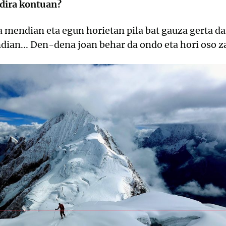
 dira kontuan?
a mendian eta egun horietan pila bat gauza gerta dai
dian... Den-dena joan behar da ondo eta hori oso za