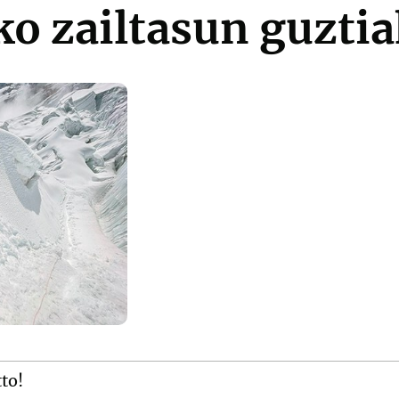
ko zailtasun guzti
tto!