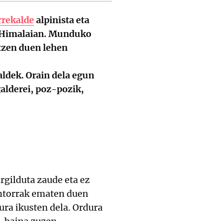
rrekalde
alpinista eta
, Himalaian. Munduko
otzen duen lehen
aldek. Orain dela egun
galderei, poz-pozik,
gilduta zaude eta ez
ontorrak ematen duen
dura ikusten dela. Ordura