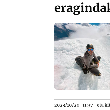
eraginda
2023/10/20
11:37
eta ki