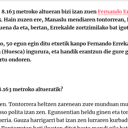
 8.163 metroko altueran bizi izan zuen
Fernando E
k. Hain zuzen ere, Manaslu mendiaren tontorrean
uena da eta, bertan, Errekalde zortzimilako bat ig
o, 50 egun egin ditu etxetik kanpo Fernando Errek
ca (Huesca) ingurura, eta handik erantzun die gure 
urtu ondoren.
.163 metroko altueratik?
sten. Tontorrera heltzen zarenean zure munduan mur
oso polita izan zen. Egunsentian heldu ginen eta t
arria. Gauza harrigarri bat izan zen lurraren kurba