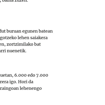
t, baina zuzen.
 dut buruan egunen batean
igotzeko lehen saiakera
en, zortzimilako bat
arri nuenetik.
zuetan, 6.000 edo 7.000
era igo. Hori da
 oraingoan lehenengo