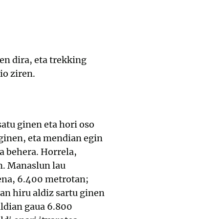
en dira, eta trekking
io ziren.
atu ginen eta hori oso
 ginen, eta mendian egin
a behera. Horrela,
n. Manaslun lau
ena, 6.400 metrotan;
an hiru aldiz sartu ginen
ldian gaua 6.800