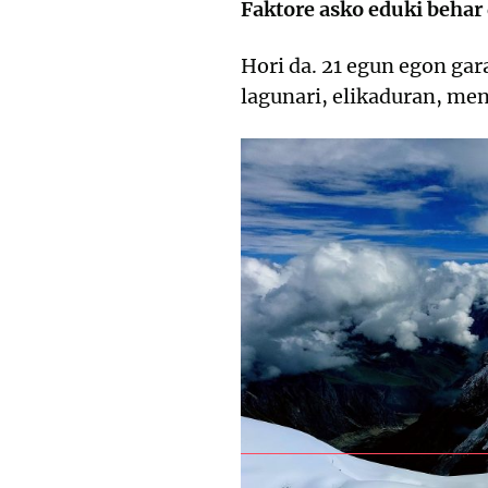
Faktore asko eduki behar
Hori da. 21 egun egon gar
lagunari, elikaduran, men