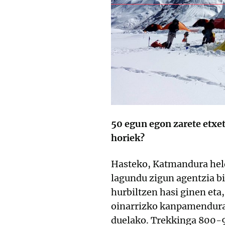
50 egun egon zarete etxe
horiek?
Hasteko, Katmandura held
lagundu zigun agentzia b
hurbiltzen hasi ginen et
oinarrizko kanpamendura h
duelako. Trekkinga 800-