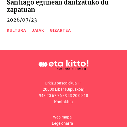
Santiago egunean dantzatuko du
zapatuan
2026/07/23
KULTURA
JAIAK
GIZARTEA
Urkizu pasealekua 11
20600 Eibar (Gipuzkoa)
943 20 67 76
/
943 20 09 18
Kontaktua
Web mapa
Lege oharra