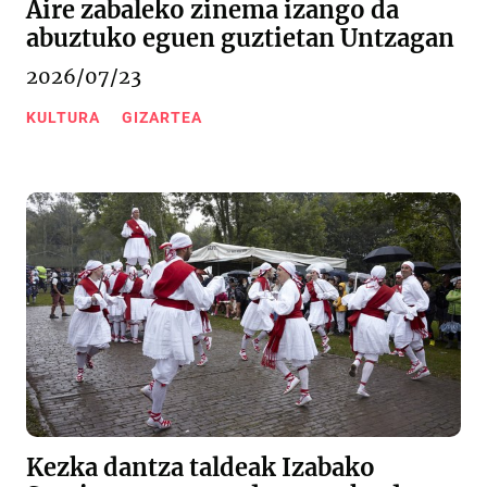
Aire zabaleko zinema izango da
abuztuko eguen guztietan Untzagan
2026/07/23
KULTURA
GIZARTEA
Kezka dantza taldeak Izabako