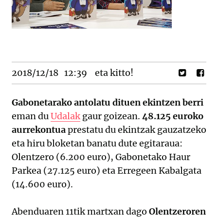
2018/12/18
12:39
eta kitto!
Gabonetarako antolatu dituen ekintzen berri
eman du
Udalak
gaur goizean.
48.125 euroko
aurrekontua
prestatu du ekintzak gauzatzeko
eta hiru bloketan banatu dute egitaraua:
Olentzero (6.200 euro), Gabonetako Haur
Parkea (27.125 euro) eta Erregeen Kabalgata
(14.600 euro).
Abenduaren 11tik martxan dago
Olentzeroren