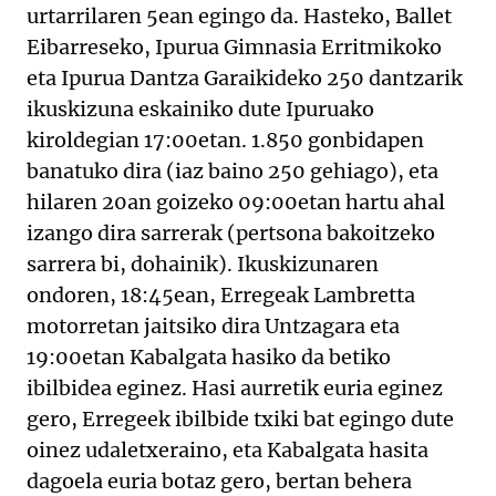
urtarrilaren 5ean egingo da. Hasteko, Ballet
Eibarreseko, Ipurua Gimnasia Erritmikoko
eta Ipurua Dantza Garaikideko 250 dantzarik
ikuskizuna eskainiko dute Ipuruako
kiroldegian 17:00etan. 1.850 gonbidapen
banatuko dira (iaz baino 250 gehiago), eta
hilaren 20an goizeko 09:00etan hartu ahal
izango dira sarrerak (pertsona bakoitzeko
sarrera bi, dohainik). Ikuskizunaren
ondoren, 18:45ean, Erregeak Lambretta
motorretan jaitsiko dira Untzagara eta
19:00etan Kabalgata hasiko da betiko
ibilbidea eginez. Hasi aurretik euria eginez
gero, Erregeek ibilbide txiki bat egingo dute
oinez udaletxeraino, eta Kabalgata hasita
dagoela euria botaz gero, bertan behera