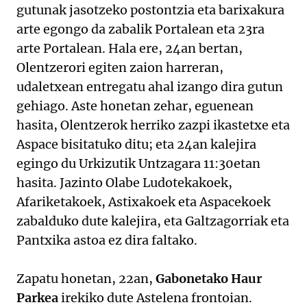
gutunak jasotzeko postontzia eta barixakura
arte egongo da zabalik Portalean eta 23ra
arte Portalean. Hala ere, 24an bertan,
Olentzerori egiten zaion harreran,
udaletxean entregatu ahal izango dira gutun
gehiago. Aste honetan zehar, eguenean
hasita, Olentzerok herriko zazpi ikastetxe eta
Aspace bisitatuko ditu; eta 24an kalejira
egingo du Urkizutik Untzagara 11:30etan
hasita. Jazinto Olabe Ludotekakoek,
Afariketakoek, Astixakoek eta Aspacekoek
zabalduko dute kalejira, eta Galtzagorriak eta
Pantxika astoa ez dira faltako.
Zapatu honetan, 22an,
Gabonetako Haur
Parkea
irekiko dute Astelena frontoian.