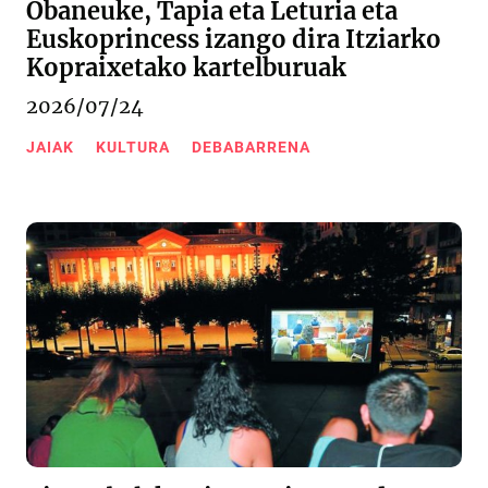
Obaneuke, Tapia eta Leturia eta
Euskoprincess izango dira Itziarko
Kopraixetako kartelburuak
2026/07/24
JAIAK
KULTURA
DEBABARRENA