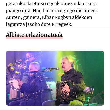
geratuko da eta Erregeak oinez udaletxera
joango dira. Han harrera egingo die umeei.
Aurten, gainera, Eibar Rugby Taldekoen
laguntza jasoko dute Erregeek.
Albiste erlazionatuak