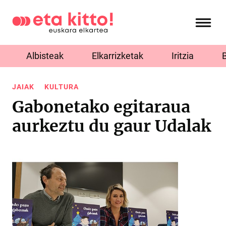
Albisteak
Elkarrizketak
Iritzia
JAIAK
KULTURA
Gabonetako egitaraua
aurkeztu du gaur Udalak