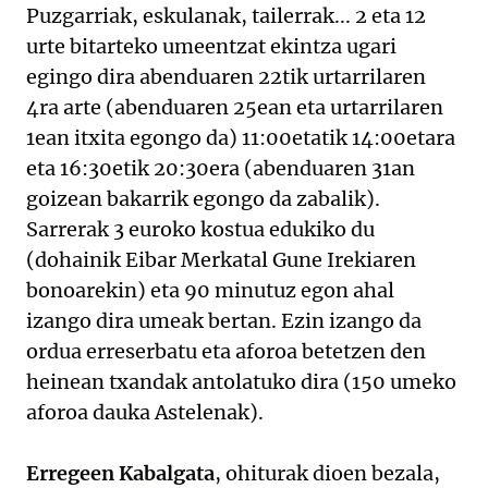
Puzgarriak, eskulanak, tailerrak... 2 eta 12
urte bitarteko umeentzat ekintza ugari
egingo dira abenduaren 22tik urtarrilaren
4ra arte (abenduaren 25ean eta urtarrilaren
1ean itxita egongo da) 11:00etatik 14:00etara
eta 16:30etik 20:30era (abenduaren 31an
goizean bakarrik egongo da zabalik).
Sarrerak 3 euroko kostua edukiko du
(dohainik Eibar Merkatal Gune Irekiaren
bonoarekin) eta 90 minutuz egon ahal
izango dira umeak bertan. Ezin izango da
ordua erreserbatu eta aforoa betetzen den
heinean txandak antolatuko dira (150 umeko
aforoa dauka Astelenak).
Erregeen Kabalgata
, ohiturak dioen bezala,