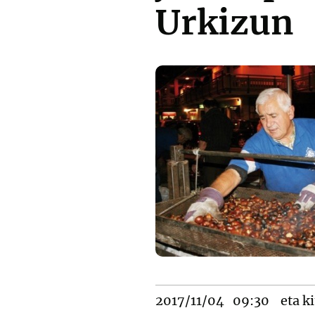
Urkizun
2017/11/04
09:30
eta ki