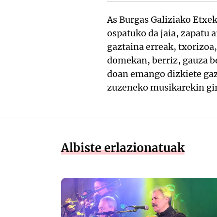
As Burgas Galiziako Etxe
ospatuko da jaia, zapatu 
gaztaina erreak, txorizoa
domekan, berriz, gauza be
doan emango dizkiete gazt
zuzeneko musikarekin gir
Albiste erlazionatuak