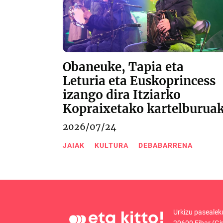
Obaneuke, Tapia eta
Leturia eta Euskoprincess
izango dira Itziarko
Kopraixetako kartelburua
2026/07/24
JAIAK
KULTURA
DEBABARRENA
Urkizu pasealek
20600 Eibar (Gi