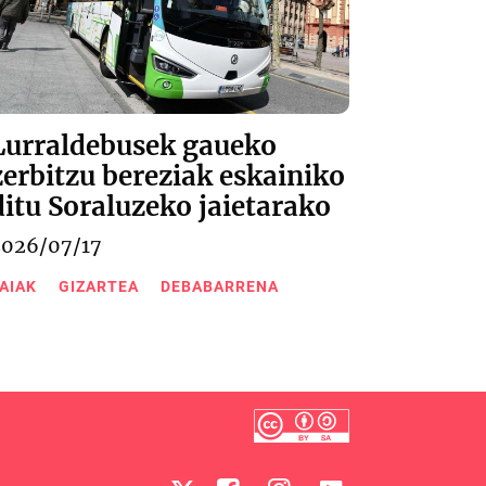
Lurraldebusek gaueko
zerbitzu bereziak eskainiko
ditu Soraluzeko jaietarako
2026/07/17
AIAK
GIZARTEA
DEBABARRENA