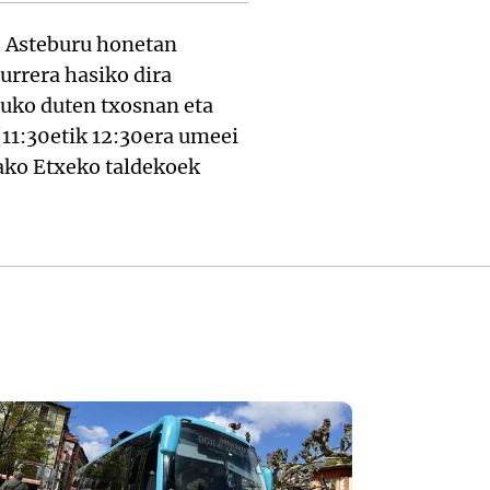
. Asteburu honetan
urrera hasiko dira
duko duten txosnan eta
(11:30etik 12:30era umeei
iako Etxeko taldekoek