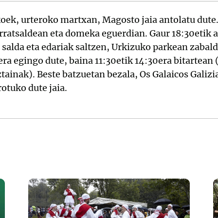
koek, urteroko martxan, Magosto jaia antolatu dute
arratsaldean eta domeka eguerdian. Gaur 18:30etik a
, salda eta edariak saltzen, Urkizuko parkean zabal
ra egingo dute, baina 11:30etik 14:30era bitartean 
ainak). Beste batzuetan bezala, Os Galaicos Galiz
otuko dute jaia.