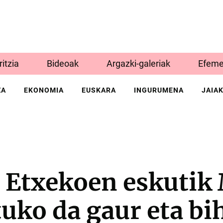
Iritzia
Bideoak
Argazki-galeriak
Efeme
ZA
EKONOMIA
EUSKARA
INGURUMENA
JAIA
o Etxekoen eskutik
tuko da gaur eta bi