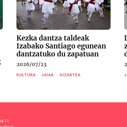
Kezka dantza taldeak
Izabako Santiago egunean
dantzatuko du zapatuan
k
2026/07/23
KULTURA
JAIAK
GIZARTEA
J
ua 11
puzkoa)