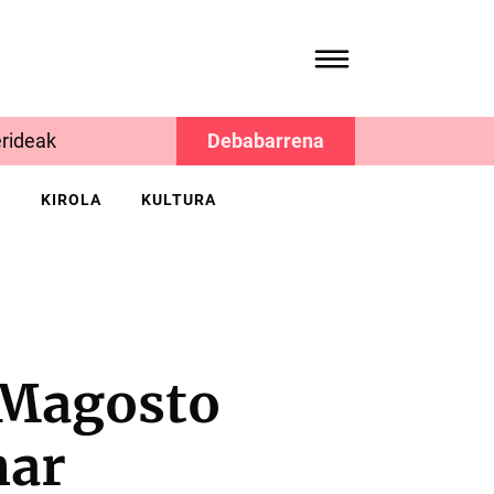
rideak
Debabarrena
K
KIROLA
KULTURA
 Magosto
har