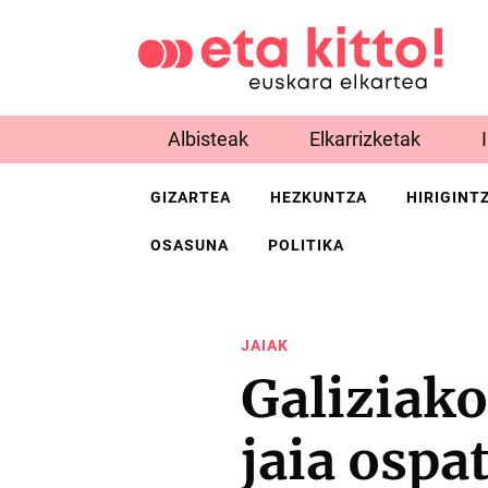
Albisteak
Elkarrizketak
GIZARTEA
HEZKUNTZA
HIRIGINT
OSASUNA
POLITIKA
JAIAK
Galiziak
jaia ospa