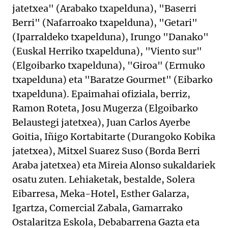
jatetxea" (Arabako txapelduna), "Baserri
Berri" (Nafarroako txapelduna), "Getari"
(Iparraldeko txapelduna), Irungo "Danako"
(Euskal Herriko txapelduna), "Viento sur"
(Elgoibarko txapelduna), "Giroa" (Ermuko
txapelduna) eta "Baratze Gourmet" (Eibarko
txapelduna). Epaimahai ofiziala, berriz,
Ramon Roteta, Josu Mugerza (Elgoibarko
Belaustegi jatetxea), Juan Carlos Ayerbe
Goitia, Iñigo Kortabitarte (Durangoko Kobika
jatetxea), Mitxel Suarez Suso (Borda Berri
Araba jatetxea) eta Mireia Alonso sukaldariek
osatu zuten. Lehiaketak, bestalde, Solera
Eibarresa, Meka-Hotel, Esther Galarza,
Igartza, Comercial Zabala, Gamarrako
Ostalaritza Eskola, Debabarrena Gazta eta