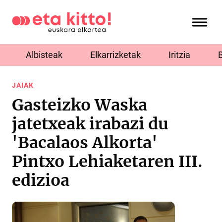
Albisteak
Elkarrizketak
Iritzia
JAIAK
Gasteizko Waska
jatetxeak irabazi du
'Bacalaos Alkorta'
Pintxo Lehiaketaren III.
edizioa