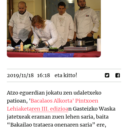
2019/11/18
16:18
eta kitto!
Atzo eguerdian jokatu zen udaletxeko
patioan, '
Bacalaos Alkorta' Pintxoen
Lehiaketaren III. edizioa
n Gasteizko Waska
jatetxeak eraman zuen lehen saria, baita
“Bakailao trataera onenaren saria” ere,