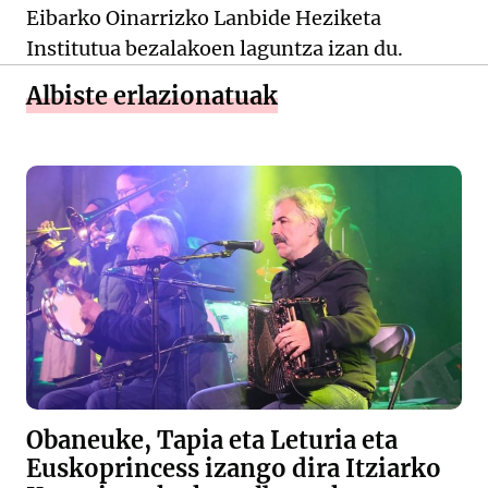
Eibarko Oinarrizko Lanbide Heziketa
Institutua bezalakoen laguntza izan du.
Albiste erlazionatuak
Obaneuke, Tapia eta Leturia eta
Euskoprincess izango dira Itziarko