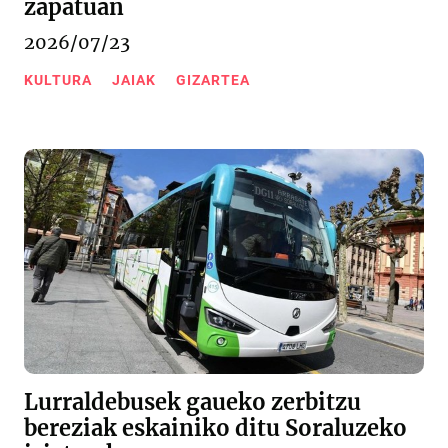
zapatuan
2026/07/23
KULTURA
JAIAK
GIZARTEA
Lurraldebusek gaueko zerbitzu
bereziak eskainiko ditu Soraluzeko