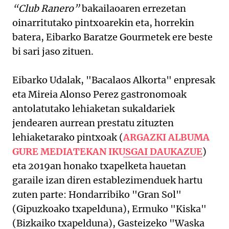
“Club Ranero”
bakailaoaren errezetan
oinarritutako pintxoarekin eta, horrekin
batera, Eibarko Baratze Gourmetek ere beste
bi sari jaso zituen.
Eibarko Udalak, "Bacalaos Alkorta" enpresak
eta Mireia Alonso Perez gastronomoak
antolatutako lehiaketan sukaldariek
jendearen aurrean prestatu zituzten
lehiaketarako pintxoak (
ARGAZKI ALBUMA
GURE MEDIATEKAN IKUSGAI DAUKAZUE
)
eta 2019an honako txapelketa hauetan
garaile izan diren establezimenduek hartu
zuten parte: Hondarribiko "Gran Sol"
(Gipuzkoako txapelduna), Ermuko "Kiska"
(Bizkaiko txapelduna), Gasteizeko "Waska