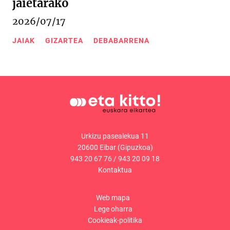
jaietarako
2026/07/17
JAIAK
GIZARTEA
DEBABARRENA
Urkizu pasealekua 11
20600 Eibar (Gipuzkoa)
943 20 67 76
/
943 20 09 18
Kontaktua
Web mapa
Lege oharra
Cookieak-politika