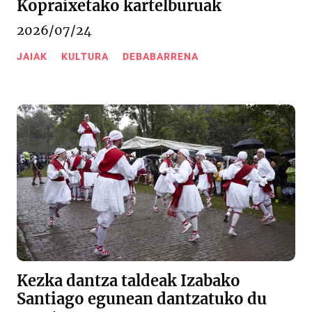
Kopraixetako kartelburuak
2026/07/24
JAIAK
KULTURA
DEBABARRENA
Kezka dantza taldeak Izabako
Santiago egunean dantzatuko du