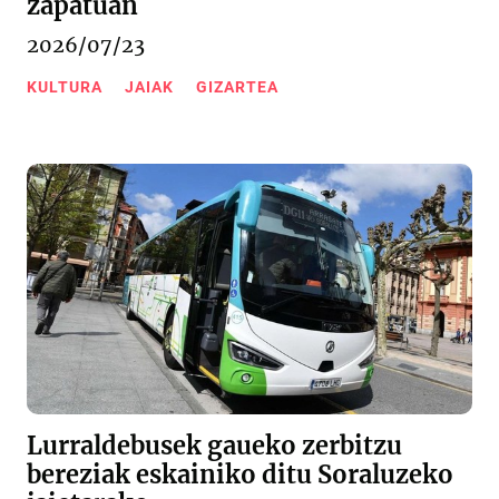
zapatuan
2026/07/23
KULTURA
JAIAK
GIZARTEA
Lurraldebusek gaueko zerbitzu
bereziak eskainiko ditu Soraluzeko