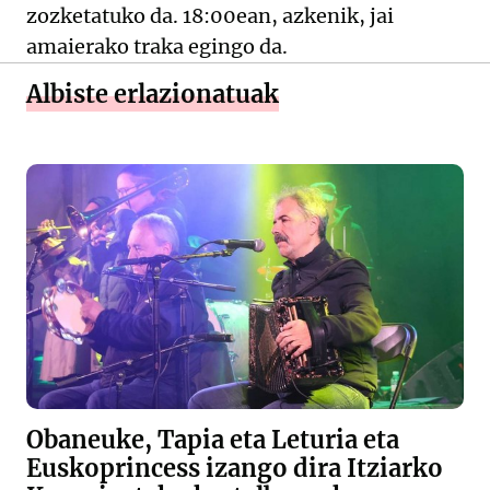
zozketatuko da. 18:00ean, azkenik, jai
amaierako traka egingo da.
Albiste erlazionatuak
Obaneuke, Tapia eta Leturia eta
Euskoprincess izango dira Itziarko