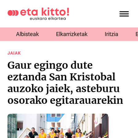
Albisteak
Elkarrizketak
Iritzia
JAIAK
Gaur egingo dute
eztanda San Kristobal
auzoko jaiek, asteburu
osorako egitarauarekin