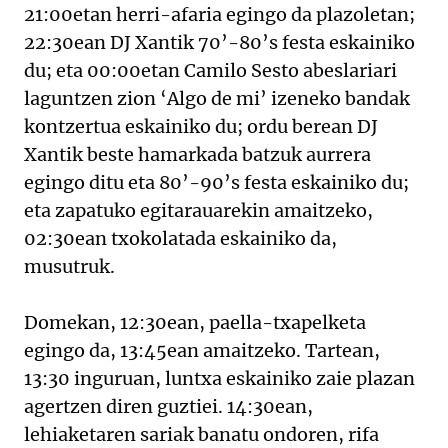
21:00etan herri-afaria egingo da plazoletan;
22:30ean DJ Xantik 70’-80’s festa eskainiko
du; eta 00:00etan Camilo Sesto abeslariari
laguntzen zion ‘Algo de mi’ izeneko bandak
kontzertua eskainiko du; ordu berean DJ
Xantik beste hamarkada batzuk aurrera
egingo ditu eta 80’-90’s festa eskainiko du;
eta zapatuko egitarauarekin amaitzeko,
02:30ean txokolatada eskainiko da,
musutruk.
Domekan, 12:30ean, paella-txapelketa
egingo da, 13:45ean amaitzeko. Tartean,
13:30 inguruan, luntxa eskainiko zaie plazan
agertzen diren guztiei. 14:30ean,
lehiaketaren sariak banatu ondoren, rifa