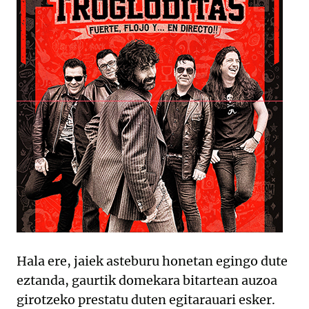
Hala ere, jaiek asteburu honetan egingo dute
eztanda, gaurtik domekara bitartean auzoa
girotzeko prestatu duten egitarauari esker.