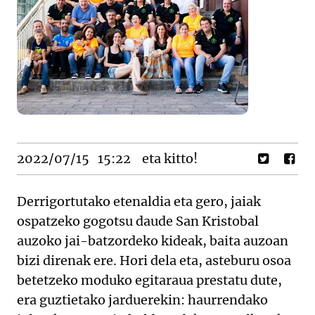
2022/07/15
15:22
eta kitto!
Derrigortutako etenaldia eta gero, jaiak
ospatzeko gogotsu daude San Kristobal
auzoko jai-batzordeko kideak, baita auzoan
bizi direnak ere. Hori dela eta, asteburu osoa
betetzeko moduko egitaraua prestatu dute,
era guztietako jarduerekin: haurrendako