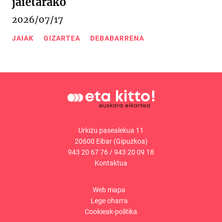
jaietarako
2026/07/17
JAIAK
GIZARTEA
DEBABARRENA
Urkizu pasealekua 11
20600 Eibar (Gipuzkoa)
943 20 67 76
/
943 20 09 18
Kontaktua
Web mapa
Lege oharra
Cookieak-politika