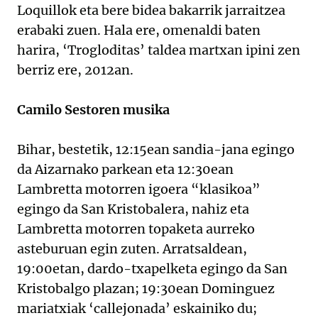
Loquillok eta bere bidea bakarrik jarraitzea
erabaki zuen. Hala ere, omenaldi baten
harira, ‘Trogloditas’ taldea martxan ipini zen
berriz ere, 2012an.
Camilo Sestoren musika
Bihar, bestetik, 12:15ean sandia-jana egingo
da Aizarnako parkean eta 12:30ean
Lambretta motorren igoera “klasikoa”
egingo da San Kristobalera, nahiz eta
Lambretta motorren topaketa aurreko
asteburuan egin zuten. Arratsaldean,
19:00etan, dardo-txapelketa egingo da San
Kristobalgo plazan; 19:30ean Dominguez
mariatxiak ‘callejonada’ eskainiko du;