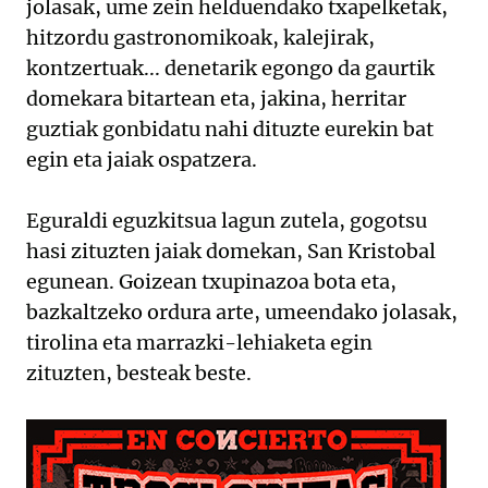
jolasak, ume zein helduendako txapelketak,
hitzordu gastronomikoak, kalejirak,
kontzertuak... denetarik egongo da gaurtik
domekara bitartean eta, jakina, herritar
guztiak gonbidatu nahi dituzte eurekin bat
egin eta jaiak ospatzera.
Eguraldi eguzkitsua lagun zutela, gogotsu
hasi zituzten jaiak domekan, San Kristobal
egunean. Goizean txupinazoa bota eta,
bazkaltzeko ordura arte, umeendako jolasak,
tirolina eta marrazki-lehiaketa egin
zituzten, besteak beste.