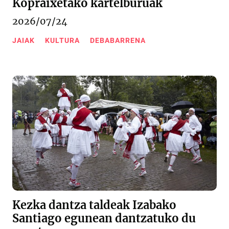
Kopraixetako kartelburuak
2026/07/24
JAIAK
KULTURA
DEBABARRENA
Kezka dantza taldeak Izabako
Santiago egunean dantzatuko du