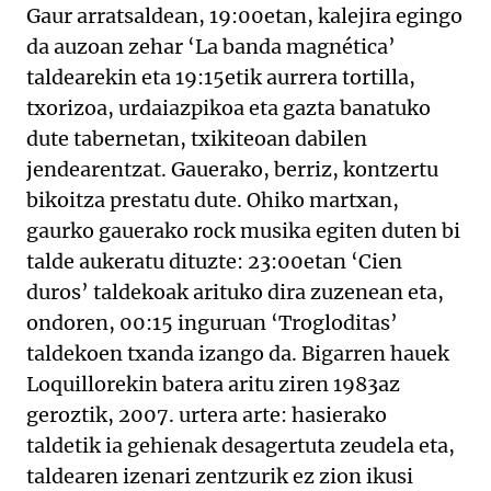
Gaur arratsaldean, 19:00etan, kalejira egingo
da auzoan zehar ‘La banda magnética’
taldearekin eta 19:15etik aurrera tortilla,
txorizoa, urdaiazpikoa eta gazta banatuko
dute tabernetan, txikiteoan dabilen
jendearentzat. Gauerako, berriz, kontzertu
bikoitza prestatu dute. Ohiko martxan,
gaurko gauerako rock musika egiten duten bi
talde aukeratu dituzte: 23:00etan ‘Cien
duros’ taldekoak arituko dira zuzenean eta,
ondoren, 00:15 inguruan ‘Trogloditas’
taldekoen txanda izango da. Bigarren hauek
Loquillorekin batera aritu ziren 1983az
geroztik, 2007. urtera arte: hasierako
taldetik ia gehienak desagertuta zeudela eta,
taldearen izenari zentzurik ez zion ikusi