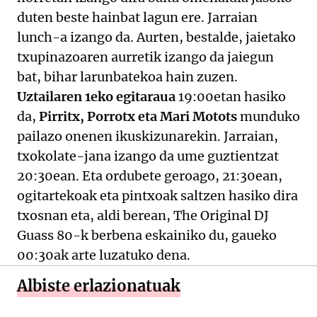
duten beste hainbat lagun ere. Jarraian
lunch-a izango da. Aurten, bestalde, jaietako
txupinazoaren aurretik izango da jaiegun
bat, bihar larunbatekoa hain zuzen.
Uztailaren 1eko egitaraua
19:00etan hasiko
da,
Pirritx, Porrotx eta Mari Motots
munduko
pailazo onenen ikuskizunarekin. Jarraian,
txokolate-jana izango da ume guztientzat
20:30ean. Eta ordubete geroago, 21:30ean,
ogitartekoak eta pintxoak saltzen hasiko dira
txosnan eta, aldi berean, The Original DJ
Guass 80-k berbena eskainiko du, gaueko
00:30ak arte luzatuko dena.
Albiste erlazionatuak