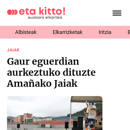
Albisteak
Elkarrizketak
Iritzia
JAIAK
Gaur eguerdian
aurkeztuko dituzte
Amañako Jaiak