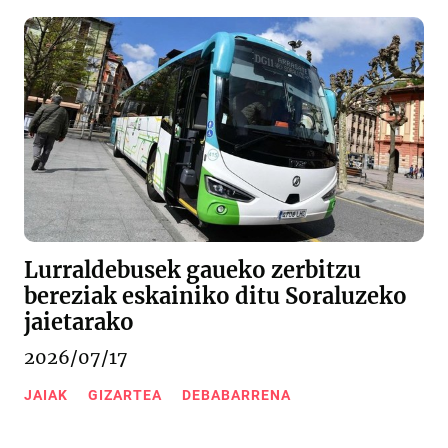
Lurraldebusek gaueko zerbitzu
bereziak eskainiko ditu Soraluzeko
jaietarako
2026/07/17
JAIAK
GIZARTEA
DEBABARRENA