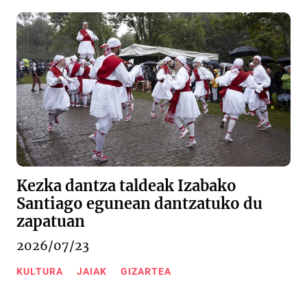
Kezka dantza taldeak Izabako
Santiago egunean dantzatuko du
zapatuan
2026/07/23
KULTURA
JAIAK
GIZARTEA