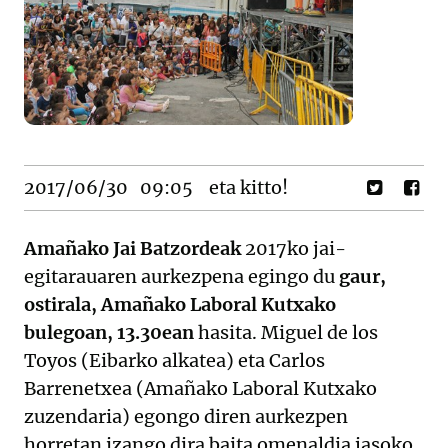
2017/06/30
09:05
eta kitto!
Amañako Jai Batzordeak
2017ko jai-
egitarauaren aurkezpena egingo du
gaur,
ostirala, Amañako Laboral Kutxako
bulegoan, 13.30ean
hasita. Miguel de los
Toyos (Eibarko alkatea) eta Carlos
Barrenetxea (Amañako Laboral Kutxako
zuzendaria) egongo diren aurkezpen
horretan izango dira baita omenaldia jasoko