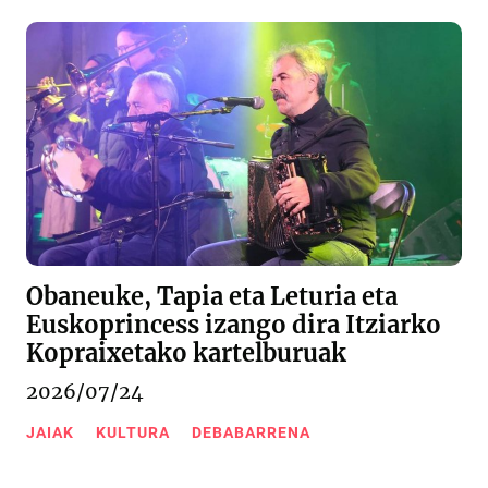
Obaneuke, Tapia eta Leturia eta
Euskoprincess izango dira Itziarko
Kopraixetako kartelburuak
2026/07/24
JAIAK
KULTURA
DEBABARRENA