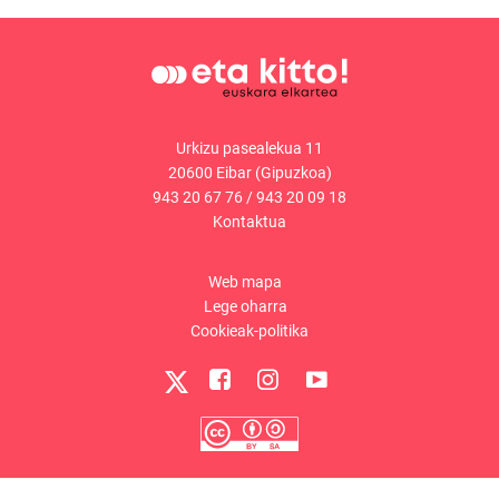
Urkizu pasealekua 11
20600 Eibar (Gipuzkoa)
943 20 67 76
/
943 20 09 18
Kontaktua
Web mapa
Lege oharra
Cookieak-politika