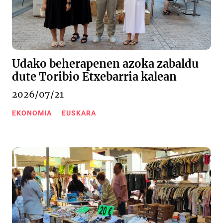
Udako beherapenen azoka zabaldu
dute Toribio Etxebarria kalean
2026/07/21
EKONOMIA
EUSKARA