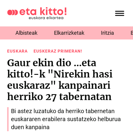
Albisteak
Elkarrizketak
Iritzia
EUSKARA
EUSKERAZ PRIMERAN!
Gaur ekin dio ...eta
kitto!-k "Nirekin hasi
euskaraz" kanpainari
herriko 27 tabernatan
Bi astez luzatuko da herriko tabernetan
euskararen erabilera sustatzeko helburua
duen kanpaina