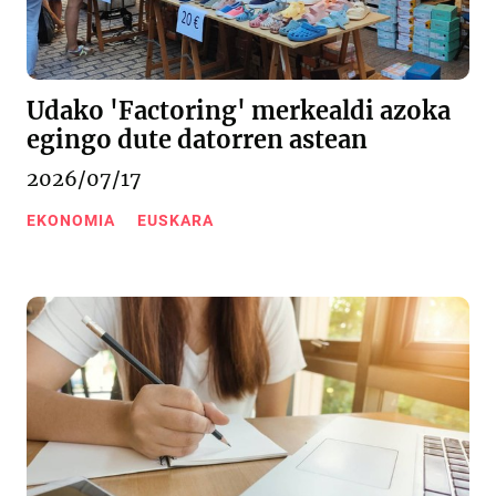
Udako 'Factoring' merkealdi azoka
egingo dute datorren astean
2026/07/17
EKONOMIA
EUSKARA