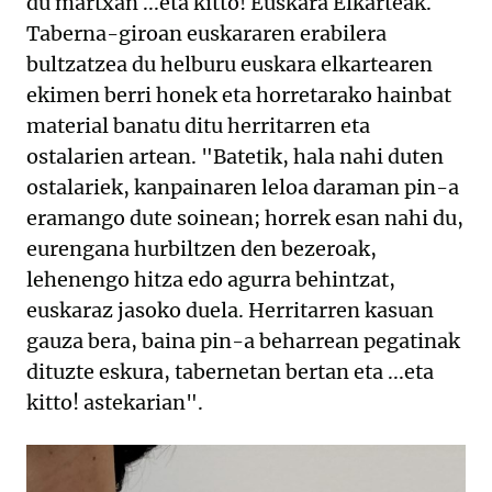
du martxan ...eta kitto! Euskara Elkarteak.
Taberna-giroan euskararen erabilera
bultzatzea du helburu euskara elkartearen
ekimen berri honek eta horretarako hainbat
material banatu ditu herritarren eta
ostalarien artean. "Batetik, hala nahi duten
ostalariek, kanpainaren leloa daraman pin-a
eramango dute soinean; horrek esan nahi du,
eurengana hurbiltzen den bezeroak,
lehenengo hitza edo agurra behintzat,
euskaraz jasoko duela. Herritarren kasuan
gauza bera, baina pin-a beharrean pegatinak
dituzte eskura, tabernetan bertan eta ...eta
kitto! astekarian".