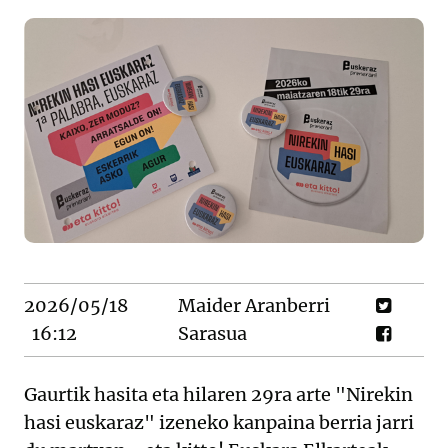
2026/05/18
Maider Aranberri
16:12
Sarasua
Gaurtik hasita eta hilaren 29ra arte "Nirekin
hasi euskaraz" izeneko kanpaina berria jarri