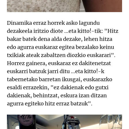
Dinamika erraz horrek asko lagundu
dezakeela iritzio diote ...eta kitto!-tik: "Hitz
bakar batek dena alda dezake, lehen hitza
edo agurra euskaraz egitea bezalako keinu
txikiak ateak zabaltzen diozkio euskarari".
Horrez gainera, euskaraz ez dakitenetzat
euskarri batzuk jarri ditu ...eta kitto!-k
tabernetako barretan ikusgai, euskarazko
esaldi errazekin, "ez dakienak edo gutxi
dakienak, behintzat, eskura izan ditzan
agurra egiteko hitz erraz batzuk".