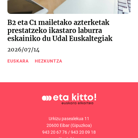
B2 eta C1 mailetako azterketak
prestatzeko ikastaro laburra
eskainiko du Udal Euskaltegiak
2026/07/14
EUSKARA
HEZKUNTZA
Urkizu pasealekua 11
20600 Eibar (Gipuzkoa)
943 20 67 76
/
943 20 09 18