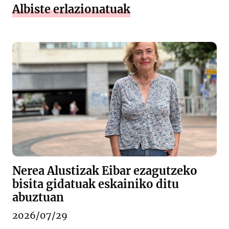
Albiste erlazionatuak
Nerea Alustizak Eibar ezagutzeko
bisita gidatuak eskainiko ditu
abuztuan
2026/07/29