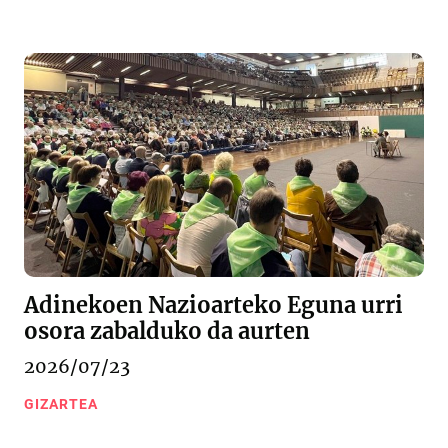
Adinekoen Nazioarteko Eguna urri
osora zabalduko da aurten
2026/07/23
GIZARTEA