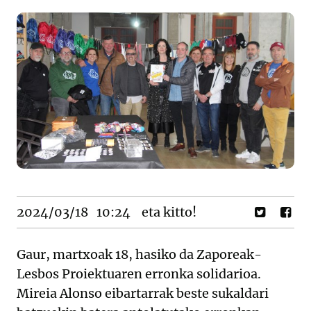
2024/03/18
10:24
eta kitto!
Gaur, martxoak 18, hasiko da Zaporeak-
Lesbos Proiektuaren erronka solidarioa.
Mireia Alonso eibartarrak beste sukaldari