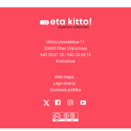
Urkizu pasealekua 11
20600 Eibar (Gipuzkoa)
943 20 67 76
/
943 20 09 18
Kontaktua
Web mapa
Lege oharra
Cookieak-politika