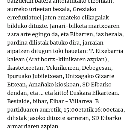
batzuekin batera antolatutako erronkan,
aurreko urteetan bezala, Greziako
errefuxiatuei jaten emateko elikagaiak
bilduko dituzte. Janari-bilketa martxoaren
22ra arte egingo da, eta Eibarren, iaz bezala,
pardina dilistak batuko dira, jarraian
aipatzen ditugun toki hauetan: T. Etxebarria
kalean (Arat hortz-klinikaren azpian),
ikastetxeetan, Teknikerren, Debegesan,
Ipuruako Jubiletxean, Untzagako Gizarte
Etxean, Amañako kioskoan, SD Eibarko
dendan, eta ... eta kitto! Euskara Elkartean.
Bestalde, bihar, Eibar - Villarreal B
partiduaren aurretik, 15:00etatik 16:00etara,
dilistak jasoko dituzte sarreran, SD Eibarko
armarriaren azpian.