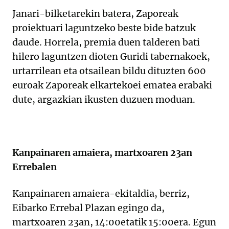
Janari-bilketarekin batera, Zaporeak
proiektuari laguntzeko beste bide batzuk
daude. Horrela, premia duen talderen bati
hilero laguntzen dioten Guridi tabernakoek,
urtarrilean eta otsailean bildu dituzten 600
euroak Zaporeak elkartekoei ematea erabaki
dute, argazkian ikusten duzuen moduan.
Kanpainaren amaiera, martxoaren 23an
Errebalen
Kanpainaren amaiera-ekitaldia, berriz,
Eibarko Errebal Plazan egingo da,
martxoaren 23an, 14:00etatik 15:00era. Egun