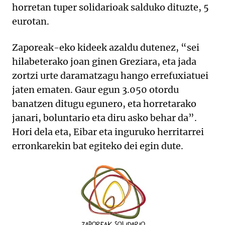
horretan tuper solidarioak salduko dituzte, 5
eurotan.
Zaporeak-eko kideek azaldu dutenez, “sei
hilabeterako joan ginen Greziara, eta jada
zortzi urte daramatzagu hango errefuxiatuei
jaten ematen. Gaur egun 3.050 otordu
banatzen ditugu egunero, eta horretarako
janari, boluntario eta diru asko behar da”.
Hori dela eta, Eibar eta inguruko herritarrei
erronkarekin bat egiteko dei egin dute.