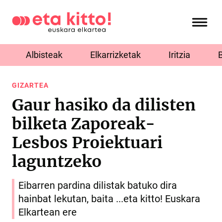
Albisteak
Elkarrizketak
Iritzia
GIZARTEA
Gaur hasiko da dilisten
bilketa Zaporeak-
Lesbos Proiektuari
laguntzeko
Eibarren pardina dilistak batuko dira
hainbat lekutan, baita ...eta kitto! Euskara
Elkartean ere