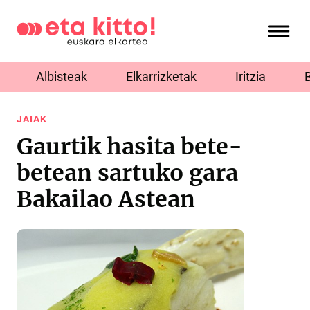
Albisteak
Elkarrizketak
Iritzia
JAIAK
Gaurtik hasita bete-
betean sartuko gara
Bakailao Astean