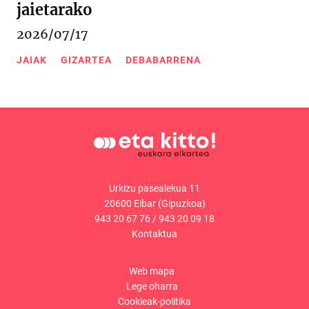
jaietarako
2026/07/17
JAIAK
GIZARTEA
DEBABARRENA
Urkizu pasealekua 11
20600 Eibar (Gipuzkoa)
943 20 67 76
/
943 20 09 18
Kontaktua
Web mapa
Lege oharra
Cookieak-politika