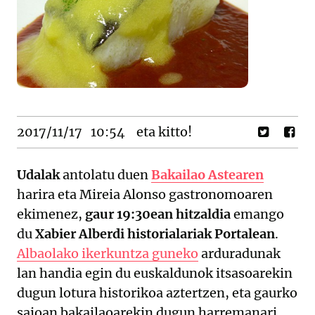
2017/11/17
10:54
eta kitto!
Udalak
antolatu duen
Bakailao Astearen
harira eta Mireia Alonso gastronomoaren
ekimenez,
gaur 19:30ean hitzaldia
emango
du
Xabier Alberdi historialariak Portalean
.
Albaolako ikerkuntza guneko
arduradunak
lan handia egin du euskaldunok itsasoarekin
dugun lotura historikoa aztertzen, eta gaurko
saioan bakailaoarekin dugun harremanari