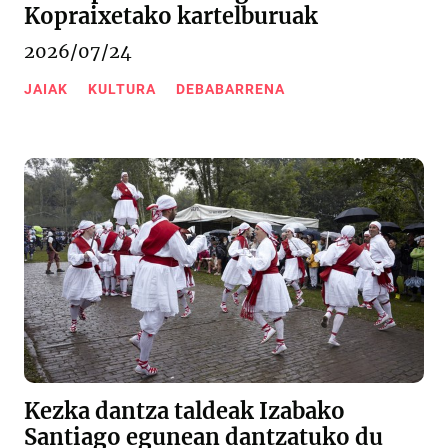
Kopraixetako kartelburuak
2026/07/24
JAIAK
KULTURA
DEBABARRENA
Kezka dantza taldeak Izabako
Santiago egunean dantzatuko du