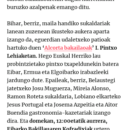
buruzko azalpenak emango ditu.
Bihar, berriz, maila handiko sukaldariak
lanean zuzenean ikusteko aukera aparta
izango da, eguerdian udaletxeko patioak
hartuko duen
‘
Alcorta bakailaoak
’ I. Pintxo
Lehiaketan.
Hego Euskal Herriko lau
probintzietako pintxo txapeldunekin batera
Eibar, Ermua eta Elgoibarko irabazleeki
jardungo dute. Epaileak, berriz, Belaustegi
jatetxeko Josu Muguerza, Mireia Alonso,
Ramon Roteta sukaldaria, Lobiano elkarteko
Jesus Portugal eta Josema Azpeitia eta Aitor
Buendia gastronomia-kazetariak izango
dira. Eta
domekan, 12:00etatik aurrera,
Eibarko Bakillauaren Kofradixiak
urtero