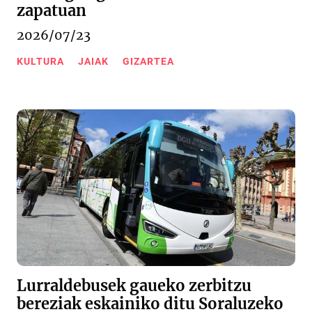
zapatuan
2026/07/23
KULTURA
JAIAK
GIZARTEA
Lurraldebusek gaueko zerbitzu
bereziak eskainiko ditu Soraluzeko