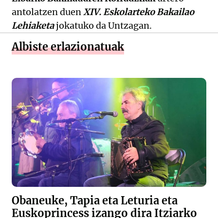
antolatzen duen
XIV. Eskolarteko Bakailao
Lehiaketa
jokatuko da Untzagan.
Albiste erlazionatuak
Obaneuke, Tapia eta Leturia eta
Euskoprincess izango dira Itziarko