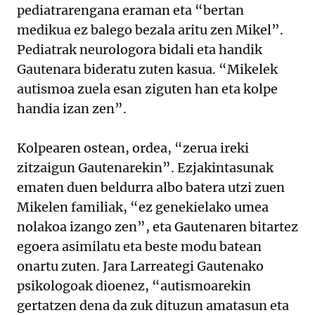
pediatrarengana eraman eta “bertan
medikua ez balego bezala aritu zen Mikel”.
Pediatrak neurologora bidali eta handik
Gautenara bideratu zuten kasua. “Mikelek
autismoa zuela esan ziguten han eta kolpe
handia izan zen”.
Kolpearen ostean, ordea, “zerua ireki
zitzaigun Gautenarekin”. Ezjakintasunak
ematen duen beldurra albo batera utzi zuen
Mikelen familiak, “ez genekielako umea
nolakoa izango zen”, eta Gautenaren bitartez
egoera asimilatu eta beste modu batean
onartu zuten. Jara Larreategi Gautenako
psikologoak dioenez, “autismoarekin
gertatzen dena da zuk dituzun amatasun eta