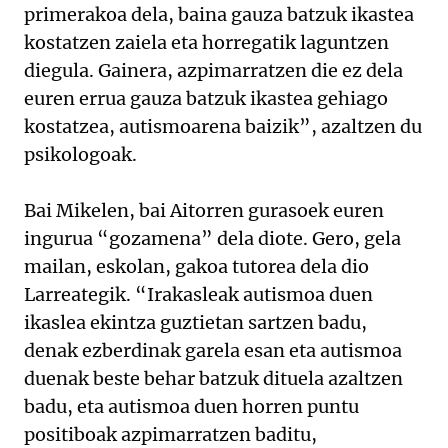
primerakoa dela, baina gauza batzuk ikastea
kostatzen zaiela eta horregatik laguntzen
diegula. Gainera, azpimarratzen die ez dela
euren errua gauza batzuk ikastea gehiago
kostatzea, autismoarena baizik”, azaltzen du
psikologoak.
Bai Mikelen, bai Aitorren gurasoek euren
ingurua “gozamena” dela diote. Gero, gela
mailan, eskolan, gakoa tutorea dela dio
Larreategik. “Irakasleak autismoa duen
ikaslea ekintza guztietan sartzen badu,
denak ezberdinak garela esan eta autismoa
duenak beste behar batzuk dituela azaltzen
badu, eta autismoa duen horren puntu
positiboak azpimarratzen baditu,