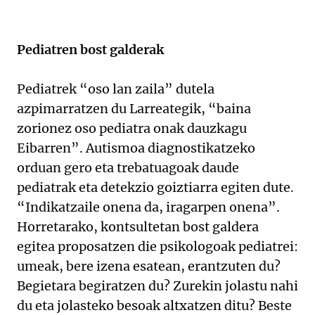
Pediatren bost galderak
Pediatrek “oso lan zaila” dutela
azpimarratzen du Larreategik, “baina
zorionez oso pediatra onak dauzkagu
Eibarren”. Autismoa diagnostikatzeko
orduan gero eta trebatuagoak daude
pediatrak eta detekzio goiztiarra egiten dute.
“Indikatzaile onena da, iragarpen onena”.
Horretarako, kontsultetan bost galdera
egitea proposatzen die psikologoak pediatrei:
umeak, bere izena esatean, erantzuten du?
Begietara begiratzen du? Zurekin jolastu nahi
du eta jolasteko besoak altxatzen ditu? Beste