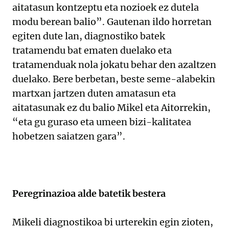
aitatasun kontzeptu eta nozioek ez dutela
modu berean balio”. Gautenan ildo horretan
egiten dute lan, diagnostiko batek
tratamendu bat ematen duelako eta
tratamenduak nola jokatu behar den azaltzen
duelako. Bere berbetan, beste seme-alabekin
martxan jartzen duten amatasun eta
aitatasunak ez du balio Mikel eta Aitorrekin,
“eta gu guraso eta umeen bizi-kalitatea
hobetzen saiatzen gara”.
Peregrinazioa alde batetik bestera
Mikeli diagnostikoa bi urterekin egin zioten,