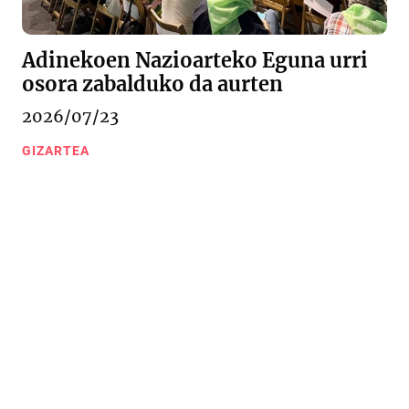
Adinekoen Nazioarteko Eguna urri
osora zabalduko da aurten
2026/07/23
GIZARTEA
Urkizu pasealekua 11
20600 Eibar (Gipuzkoa)
943 20 67 76
/
943 20 09 18
Kontaktua