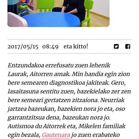
2017/05/15
08:49
eta kitto!
Entzundakoa errefusatu zuen lehenik
Laurak, Aitorren amak. Min handia egin zion
bere semearen diagnostikoa jakiteak. Gero,
lasaitasuna sentitu zuen, bazekielako zer zen
bere semeari gertatzen zitzaiona. Neurriak
jartzea bazeukan, bazekien nora jo eta, oso
garrantzitsua dena, bazeukan nora jo.
Autismoa du Aitorrek eta, Mikelen familiak
egin bezala,
Gautenara
jo zuen erabateko