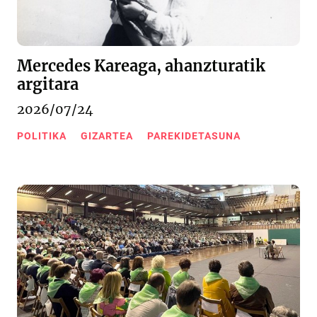
Mercedes Kareaga, ahanzturatik
argitara
2026/07/24
POLITIKA
GIZARTEA
PAREKIDETASUNA