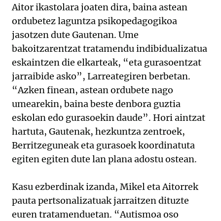
Aitor ikastolara joaten dira, baina astean
ordubetez laguntza psikopedagogikoa
jasotzen dute Gautenan. Ume
bakoitzarentzat tratamendu indibidualizatua
eskaintzen die elkarteak, “eta gurasoentzat
jarraibide asko”, Larreategiren berbetan.
“Azken finean, astean ordubete nago
umearekin, baina beste denbora guztia
eskolan edo gurasoekin daude”. Hori aintzat
hartuta, Gautenak, hezkuntza zentroek,
Berritzeguneak eta gurasoek koordinatuta
egiten egiten dute lan plana adostu ostean.
Kasu ezberdinak izanda, Mikel eta Aitorrek
pauta pertsonalizatuak jarraitzen dituzte
euren tratamenduetan. “Autismoa oso