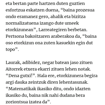
eta bertan parte hartzen duten guztien
esfortzua eskatzen duena, “baina prozesua
ondo eramanez gero, ahalik eta bizitza
normalizatuena izango dute umeek
etorkizunean”, Larreategiren berbetan.
Pertsona bakoitzaren araberakoa da, “baina
oso etorkizun ona zuten kasuekin egin dut
topo”.
Laurak, adibidez, negar batean jaso zituen
Aitorrek etxera ekarri zituen lehen notak.
“Dena gutxi!”. Hala ere, etorkizunera begira
argi dauka zeintzuk diren lehentasunak.
“Matematikak ikasiko ditu, ondo idazten
ikasiko du, baina nik nahi dudana bera
zoriontsua izatea da”.