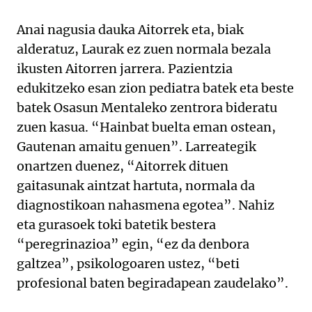
Anai nagusia dauka Aitorrek eta, biak
alderatuz, Laurak ez zuen normala bezala
ikusten Aitorren jarrera. Pazientzia
edukitzeko esan zion pediatra batek eta beste
batek Osasun Mentaleko zentrora bideratu
zuen kasua. “Hainbat buelta eman ostean,
Gautenan amaitu genuen”. Larreategik
onartzen duenez, “Aitorrek dituen
gaitasunak aintzat hartuta, normala da
diagnostikoan nahasmena egotea”. Nahiz
eta gurasoek toki batetik bestera
“peregrinazioa” egin, “ez da denbora
galtzea”, psikologoaren ustez, “beti
profesional baten begiradapean zaudelako”.