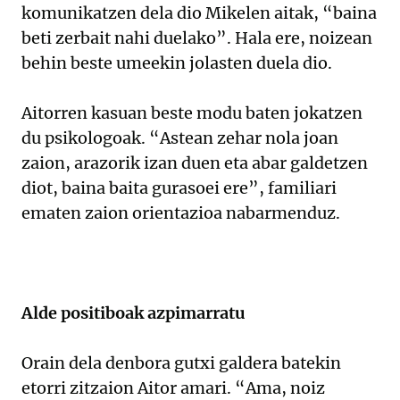
komunikatzen dela dio Mikelen aitak, “baina
beti zerbait nahi duelako”. Hala ere, noizean
behin beste umeekin jolasten duela dio.
Aitorren kasuan beste modu baten jokatzen
du psikologoak. “Astean zehar nola joan
zaion, arazorik izan duen eta abar galdetzen
diot, baina baita gurasoei ere”, familiari
ematen zaion orientazioa nabarmenduz.
Alde positiboak azpimarratu
Orain dela denbora gutxi galdera batekin
etorri zitzaion Aitor amari. “Ama, noiz