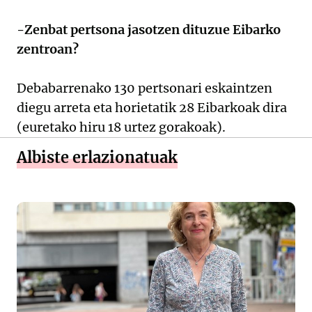
-Zenbat pertsona jasotzen dituzue Eibarko
zentroan?
Debabarrenako 130 pertsonari eskaintzen
diegu arreta eta horietatik 28 Eibarkoak dira
(euretako hiru 18 urtez gorakoak).
Albiste erlazionatuak