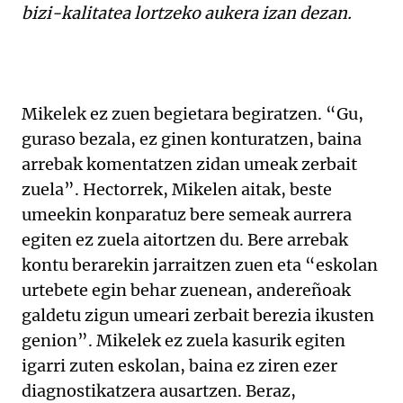
bizi-kalitatea lortzeko aukera izan dezan.
Mikelek ez zuen begietara begiratzen. “Gu,
guraso bezala, ez ginen konturatzen, baina
arrebak komentatzen zidan umeak zerbait
zuela”. Hectorrek, Mikelen aitak, beste
umeekin konparatuz bere semeak aurrera
egiten ez zuela aitortzen du. Bere arrebak
kontu berarekin jarraitzen zuen eta “eskolan
urtebete egin behar zuenean, andereñoak
galdetu zigun umeari zerbait berezia ikusten
genion”. Mikelek ez zuela kasurik egiten
igarri zuten eskolan, baina ez ziren ezer
diagnostikatzera ausartzen. Beraz,