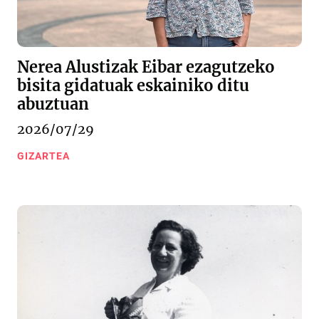
Nerea Alustizak Eibar ezagutzeko
bisita gidatuak eskainiko ditu
abuztuan
2026/07/29
GIZARTEA