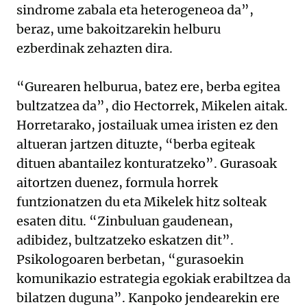
sindrome zabala eta heterogeneoa da”,
beraz, ume bakoitzarekin helburu
ezberdinak zehazten dira.
“Gurearen helburua, batez ere, berba egitea
bultzatzea da”, dio Hectorrek, Mikelen aitak.
Horretarako, jostailuak umea iristen ez den
altueran jartzen dituzte, “berba egiteak
dituen abantailez konturatzeko”. Gurasoak
aitortzen duenez, formula horrek
funtzionatzen du eta Mikelek hitz solteak
esaten ditu. “Zinbuluan gaudenean,
adibidez, bultzatzeko eskatzen dit”.
Psikologoaren berbetan, “gurasoekin
komunikazio estrategia egokiak erabiltzea da
bilatzen duguna”. Kanpoko jendearekin ere