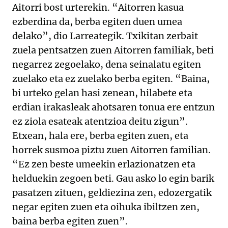
Aitorri bost urterekin. “Aitorren kasua
ezberdina da, berba egiten duen umea
delako”, dio Larreategik. Txikitan zerbait
zuela pentsatzen zuen Aitorren familiak, beti
negarrez zegoelako, dena seinalatu egiten
zuelako eta ez zuelako berba egiten. “Baina,
bi urteko gelan hasi zenean, hilabete eta
erdian irakasleak ahotsaren tonua ere entzun
ez ziola esateak atentzioa deitu zigun”.
Etxean, hala ere, berba egiten zuen, eta
horrek susmoa piztu zuen Aitorren familian.
“Ez zen beste umeekin erlazionatzen eta
helduekin zegoen beti. Gau asko lo egin barik
pasatzen zituen, geldiezina zen, edozergatik
negar egiten zuen eta oihuka ibiltzen zen,
baina berba egiten zuen”.