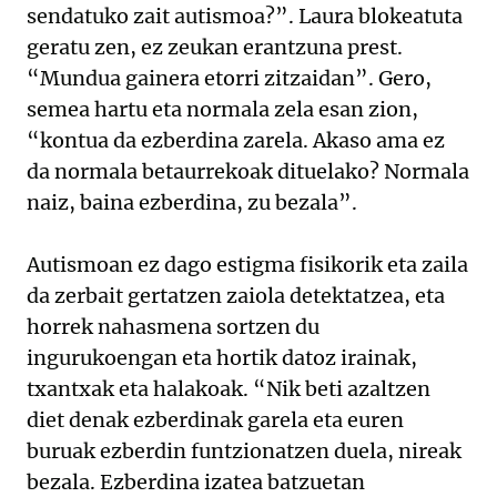
sendatuko zait autismoa?”. Laura blokeatuta
geratu zen, ez zeukan erantzuna prest.
“Mundua gainera etorri zitzaidan”. Gero,
semea hartu eta normala zela esan zion,
“kontua da ezberdina zarela. Akaso ama ez
da normala betaurrekoak dituelako? Normala
naiz, baina ezberdina, zu bezala”.
Autismoan ez dago estigma fisikorik eta zaila
da zerbait gertatzen zaiola detektatzea, eta
horrek nahasmena sortzen du
ingurukoengan eta hortik datoz irainak,
txantxak eta halakoak. “Nik beti azaltzen
diet denak ezberdinak garela eta euren
buruak ezberdin funtzionatzen duela, nireak
bezala. Ezberdina izatea batzuetan