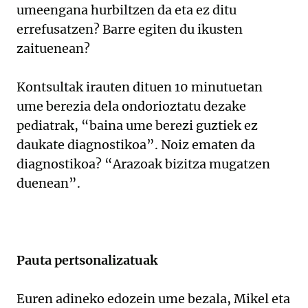
umeengana hurbiltzen da eta ez ditu
errefusatzen? Barre egiten du ikusten
zaituenean?
Kontsultak irauten dituen 10 minutuetan
ume berezia dela ondorioztatu dezake
pediatrak, “baina ume berezi guztiek ez
daukate diagnostikoa”. Noiz ematen da
diagnostikoa? “Arazoak bizitza mugatzen
duenean”.
Pauta pertsonalizatuak
Euren adineko edozein ume bezala, Mikel eta