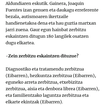
Aldundiaren eskutik. Gainera, Joaquin
Fuentes izan genuen eta daukagu erreferente
bezala, autismoaren ikertzaile
handienetakoa dena eta hau guztia martxan
jarri zuena. Gaur egun hainbat zerbitzu
eskaintzen ditugun 180 langilek osatzen
dugu elkartea.
-Zein zerbitzu eskaintzen dituzue?
Diagnostiko eta tratamendu zerbitzua
(Eibarren), hezkuntza zerbitzua (Eibarren),
eguneko arreta zerbitzua, etxebizitza
zerbitzua, aisia eta denbora librea (Eibarren),
eta familientzako laguntza zerbitzua eta
elkarte ekintzak (Eibarren).