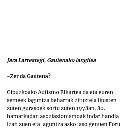
Jara Larreategi, Gautenako langilea
-Zer da Gautena?
Gipuzkoako Autismo Elkartea da eta euren
semeek laguntza beharrak zituztela ikusten
zuten gurasoek sortu zuten 1978an. 80.
hamarkadan asoziazionismoak indar handia
izan zuen eta laguntza asko jaso genuen Foru