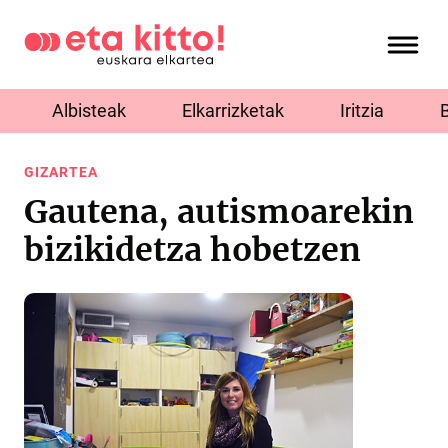
Albisteak
Elkarrizketak
Iritzia
GIZARTEA
Gautena, autismoarekin
bizikidetza hobetzen