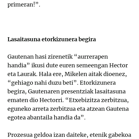
primeran!”.
Lasaitasuna etorkizunera begira
Gautenan hasi zirenetik “aurrerapen
handia” ikusi dute euren semeengan Hector
eta Laurak. Hala ere, Mikelen aitak dioenez,
“gehiago nahi duzu beti”. Etorkizunera
begira, Gautenaren presentziak lasaitasuna
ematen dio Hectorri. “Etxebizitza zerbitzua,
eguneko arreta zerbitzua eta atzean Gautena
egotea abantaila handia da”.
Prozesua geldoa izan daiteke, etenik gabekoa