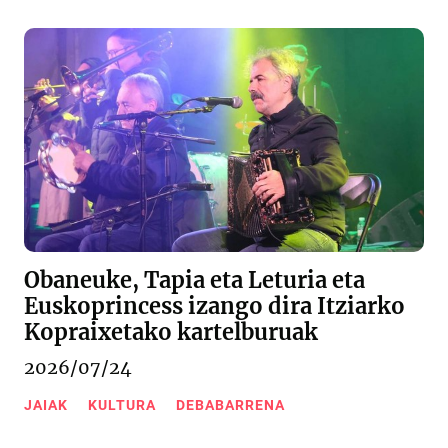
Obaneuke, Tapia eta Leturia eta
Euskoprincess izango dira Itziarko
Kopraixetako kartelburuak
2026/07/24
JAIAK
KULTURA
DEBABARRENA