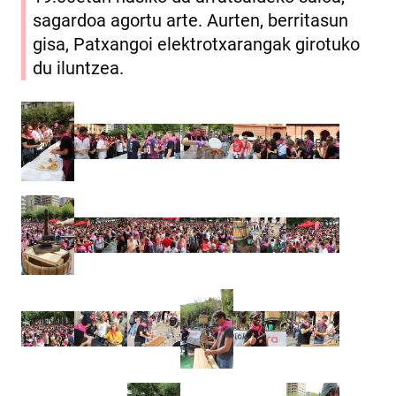
sagardoa agortu arte. Aurten, berritasun
gisa, Patxangoi elektrotxarangak girotuko
du iluntzea.