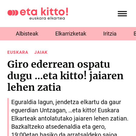
Albisteak
Elkarrizketak
Iritzia
EUSKARA
JAIAK
Giro ederrean ospatu
dugu ...eta kitto! jaiaren
lehen zatia
Eguraldia lagun, jendetza elkartu da gaur
eguerdian Untzagan, …eta kitto! Euskara
Elkarteak antolatutako jaiaren lehen zatian.
Bazkaltzeko atsedenaldia eta gero,
19:00etan hasiko da arratsaldeko saioa,