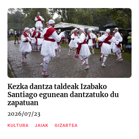
Kezka dantza taldeak Izabako
Santiago egunean dantzatuko du
zapatuan
2026/07/23
KULTURA
JAIAK
GIZARTEA