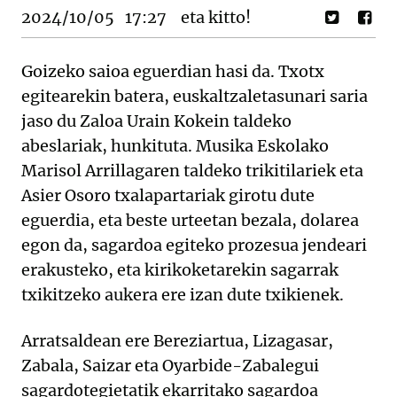
2024/10/05
17:27
eta kitto!
Goizeko saioa eguerdian hasi da. Txotx
egitearekin batera, euskaltzaletasunari saria
jaso du Zaloa Urain Kokein taldeko
abeslariak, hunkituta. Musika Eskolako
Marisol Arrillagaren taldeko trikitilariek eta
Asier Osoro txalapartariak girotu dute
eguerdia, eta beste urteetan bezala, dolarea
egon da, sagardoa egiteko prozesua jendeari
erakusteko, eta kirikoketarekin sagarrak
txikitzeko aukera ere izan dute txikienek.
Arratsaldean ere Bereziartua, Lizagasar,
Zabala, Saizar eta Oyarbide-Zabalegui
sagardotegietatik ekarritako sagardoa