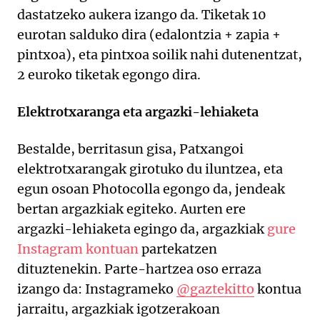
dastatzeko aukera izango da. Tiketak 10
eurotan salduko dira (edalontzia + zapia +
pintxoa), eta pintxoa soilik nahi dutenentzat,
2 euroko tiketak egongo dira.
Elektrotxaranga eta argazki-lehiaketa
Bestalde, berritasun gisa, Patxangoi
elektrotxarangak girotuko du iluntzea, eta
egun osoan Photocolla egongo da, jendeak
bertan argazkiak egiteko. Aurten ere
argazki-lehiaketa egingo da, argazkiak
gure
Instagram kontuan
partekatzen
dituztenekin. Parte-hartzea oso erraza
izango da: Instagrameko
@gaztekitto
kontua
jarraitu, argazkiak igotzerakoan