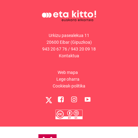
Urkizu pasealekua 11
20600 Eibar (Gipuzkoa)
943 20 67 76
/
943 20 09 18
Kontaktua
Web mapa
Lege oharra
Cookieak-politika