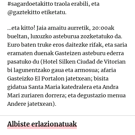
#sagardoetakitto traola erabili, eta
@gaztekitto etiketatu.
…eta kitto! Jaia amaitu aurretik, 20:00ak
bueltan, luxuzko asteburua zozketatuko da.
Euro baten truke eros daitezke rifak, eta saria
eramaten duenak Gasteizen asteburu ederra
pasatuko du (Hotel Silken Ciudad de Vitorian
bi lagunentzako gaua eta armosua; afaria
Gasteizko El Portalon jatetxean; bisita
gidatua Santa Maria katedralera eta Andra
Mari zuriaren dorrera; eta degustazio menua
Andere jatetxean).
Albiste erlazionatuak