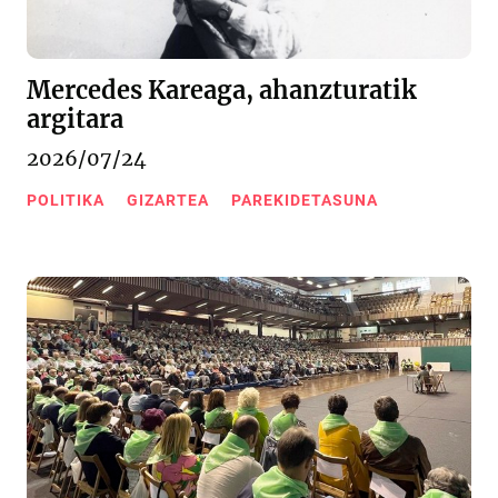
Mercedes Kareaga, ahanzturatik
argitara
2026/07/24
POLITIKA
GIZARTEA
PAREKIDETASUNA