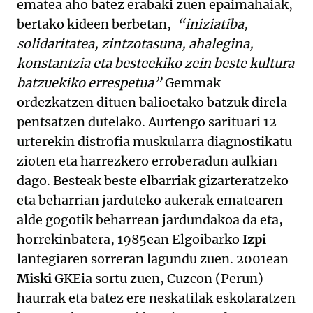
ematea aho batez erabaki zuen epaimahaiak,
bertako kideen berbetan,
“iniziatiba,
solidaritatea, zintzotasuna, ahalegina,
konstantzia eta besteekiko zein beste kultura
batzuekiko errespetua”
Gemmak
ordezkatzen dituen balioetako batzuk direla
pentsatzen dutelako. Aurtengo sarituari 12
urterekin distrofia muskularra diagnostikatu
zioten eta harrezkero erroberadun aulkian
dago. Besteak beste elbarriak gizarteratzeko
eta beharrian jarduteko aukerak ematearen
alde gogotik beharrean jardundakoa da eta,
horrekinbatera, 1985ean Elgoibarko
Izpi
lantegiaren sorreran lagundu zuen. 2001ean
Miski
GKEia sortu zuen, Cuzcon (Perun)
haurrak eta batez ere neskatilak eskolaratzen