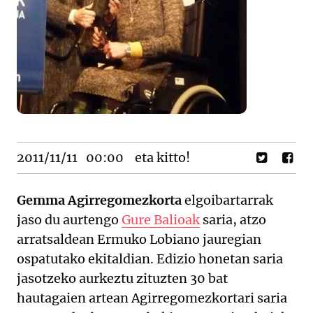
2011/11/11
00:00
eta kitto!
Gemma Agirregomezkorta
elgoibartarrak
jaso du aurtengo
Gure Balioak
saria, atzo
arratsaldean Ermuko Lobiano jauregian
ospatutako ekitaldian. Edizio honetan saria
jasotzeko aurkeztu zituzten 30 bat
hautagaien artean Agirregomezkortari saria