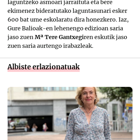
laguntzeko asmoari jarraituta eta bere
ekimenez bideratutako laguntasunari esker
600 bat ume eskolaratu dira honezkero. Iaz,
Gure Balioak-en lehenengo edizioan saria
jaso zuen
Mª Tere Gantxegi
ren eskutik jaso
zuen saria aurtengo irabazleak.
Albiste erlazionatuak