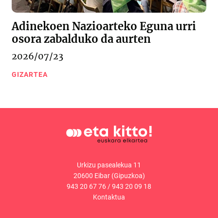
Adinekoen Nazioarteko Eguna urri
osora zabalduko da aurten
2026/07/23
GIZARTEA
Urkizu pasealekua 11
20600 Eibar (Gipuzkoa)
943 20 67 76
/
943 20 09 18
Kontaktua