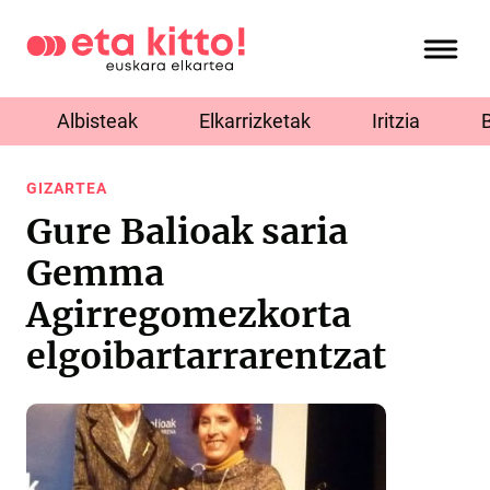
Albisteak
Elkarrizketak
Iritzia
GIZARTEA
Gure Balioak saria
Gemma
Agirregomezkorta
elgoibartarrarentzat