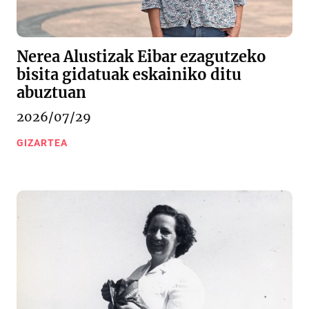
Nerea Alustizak Eibar ezagutzeko
bisita gidatuak eskainiko ditu
abuztuan
2026/07/29
GIZARTEA