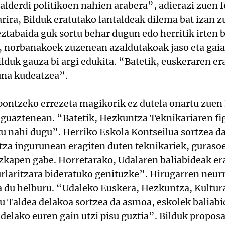
lderdi politikoen nahien arabera”, adierazi zuen f
rira, Bilduk eratutako lantaldeak dilema bat izan z
ztabaida guk sortu behar dugun edo herritik irten 
, norbanakoek zuzenean azaldutakoak jaso eta gaia
duk gauza bi argi edukita. “Batetik, euskeraren er
una kudeatzea”.
ontzeko errezeta magikorik ez dutela onartu zuen 
guaztenean. “Batetik, Hezkuntza Teknikariaren fig
u nahi dugu”. Herriko Eskola Kontseilua sortzea da
za ingurunean eragiten duten teknikariek, gurasoek
ezkapen gabe. Horretarako, Udalaren baliabideak era
rlaritzara bideratuko genituzke”. Hirugarren neurr
ea du helburu. “Udaleko Euskera, Hezkuntza, Kultur
u Taldea delakoa sortzea da asmoa, eskolek baliabi
 delako euren gain utzi pisu guztia”. Bilduk propos