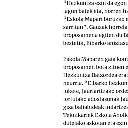
“Hezkuntza ezin da egon a
lagun batek eta, horren ha
“Eskola Mapari buruzko e
sarritan”. Gauzak horrela
proposamena egiten du Bil
bestetik, Eibarko aniztas
Eskola Maparen gaia konp
proposamen bota zituen e
Hezkuntza Batzordea erat
neurria. “Eibarko hezkunt
lukete, Jaurlaritzako ord
lortutako adostasunak Jau
giza baliabideak indartz
Teknikariek Eskola Aholk
dutelako askotan eta ezin