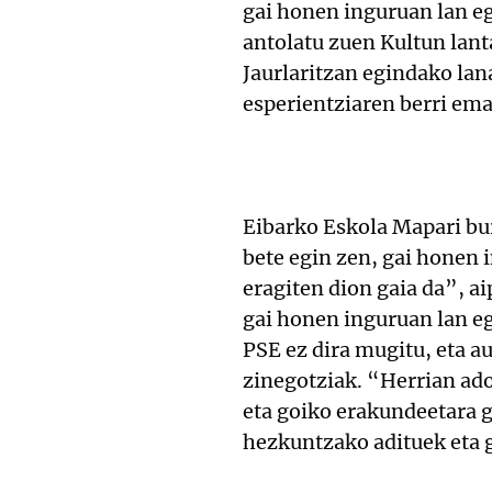
gai honen inguruan lan eg
antolatu zuen Kultun lan
Jaurlaritzan egindako lan
esperientziaren berri ema
Eibarko Eskola Mapari bur
bete egin zen, gai honen 
eragiten dion gaia da”, a
gai honen inguruan lan e
PSE ez dira mugitu, eta a
zinegotziak. “Herrian ado
eta goiko erakundeetara 
hezkuntzako adituek eta g