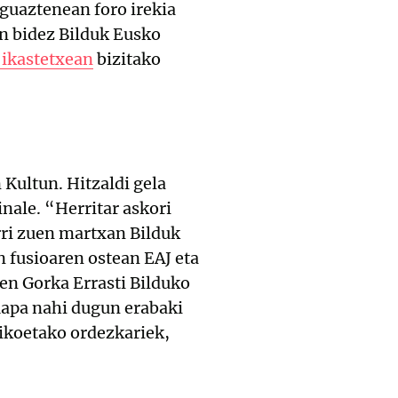
Eguaztenean foro irekia
n bidez Bilduk Eusko
ikastetxean
bizitako
Kultun. Hitzaldi gela
nale. “Herritar askori
rri zuen martxan Bilduk
 fusioaren ostean EAJ eta
uen Gorka Errasti Bilduko
Mapa nahi dugun erabaki
ikoetako ordezkariek,