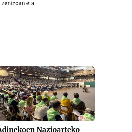
a zentroan eta
Adinekoen Nazioarteko