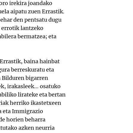
oro irekira joandako
uela aipatu zuen Errastik.
behar den pentsatu dugu
 errotik lantzeko
abilera bermatzea; eta
Errastik, baina hainbat
ura berreskuratu eta
 Bilduren bigarren
, irakasleek... osatuko
biliko lirateke eta bertan
iak herriko ikastetxeen
a eta Immigrazio
de horien beharra
atutako azken neurria