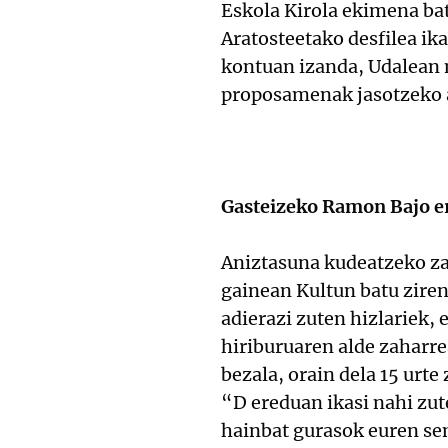
Eskola Kirola ekimena bate
Aratosteetako desfilea ik
kontuan izanda, Udalean mo
proposamenak jasotzeko at
Gasteizeko Ramon Bajo e
Aniztasuna kudeatzeko za
gainean Kultun batu ziren
adierazi zuten hizlariek,
hiriburuaren alde zaharre
bezala, orain dela 15 urt
“D ereduan ikasi nahi zu
hainbat gurasok euren se