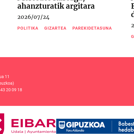
ahanzturatik argitara
2026/07/24
POLITIKA
GIZARTEA
PAREKIDETASUNA
G
ua 11
puzkoa)
43 20 09 18