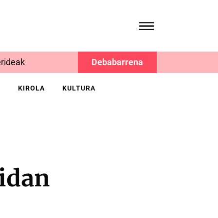
rideak
Debabarrena
K
KIROLA
KULTURA
idan