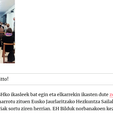
itto!
BHko ikasleek bat egin eta elkarrekin ikasten dute
z
 harrotu zituen Eusko Jaurlaritzako Hezkuntza Saila
rriak sortu ziren herrian. EH Bilduk norbanakoen kez