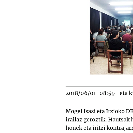
2018/06/01
08:59
eta k
Mogel Isasi eta Itzioko D
irailaz geroztik. Hautsak
honek eta iritzi kontraja