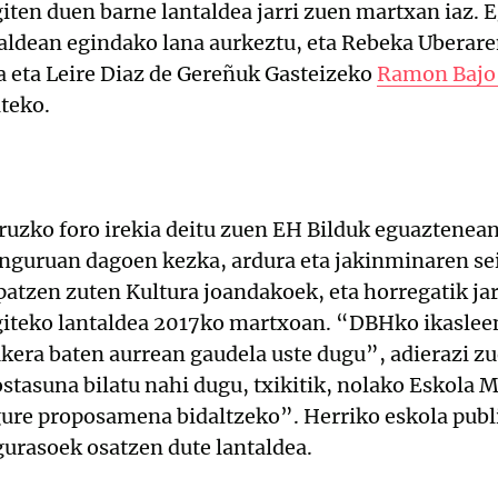
iten duen barne lantaldea jarri zuen martxan iaz. 
taldean egindako lana aurkeztu, eta Rebeka Uberare
a eta Leire Diaz de Gereñuk Gasteizeko
Ramon Bajo 
teko.
uzko foro irekia deitu zuen EH Bilduk eguaztenean 
inguruan dagoen kezka, ardura eta jakinminaren sei
ipatzen zuten Kultura joandakoek, eta horregatik ja
giteko lantaldea 2017ko martxoan. “DBHko ikasleen
ukera baten aurrean gaudela uste dugu”, adierazi z
stasuna bilatu nahi dugu, txikitik, nolako Eskola 
gure proposamena bidaltzeko”. Herriko eskola publ
urasoek osatzen dute lantaldea.