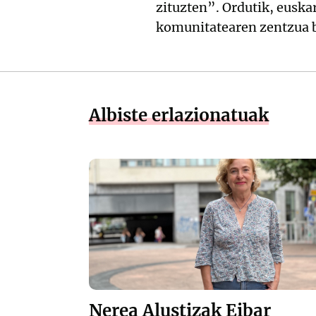
zituzten”. Ordutik, euska
komunitatearen zentzua b
Albiste erlazionatuak
Nerea Alustizak Eibar