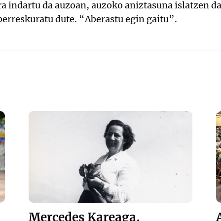
ra indartu da auzoan, auzoko aniztasuna islatzen d
erreskuratu dute. “Aberastu egin gaitu”.
Mercedes Kareaga,