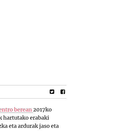
entro berean
2017ko
k hartutako erabaki
ka eta ardurak jaso eta