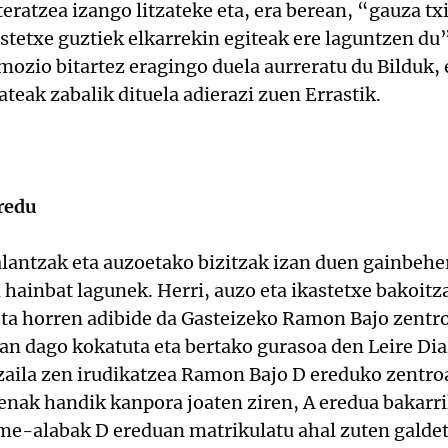
ratzea izango litzateke eta, era berean, “gauza txi
astetxe guztiek elkarrekin egiteak ere laguntzen d
zio bitartez eragingo duela aurreratu du Bilduk, et
eak zabalik dituela adierazi zuen Errastik.
redu
lantzak eta auzoetako bizitzak izan duen gainbeher
 hainbat lagunek. Herri, auzo eta ikastetxe bakoitz
 eta horren adibide da Gasteizeko Ramon Bajo zentr
an dago kokatuta eta bertako gurasoa den Leire Di
e zaila zen irudikatzea Ramon Bajo D ereduko zentro
tenak handik kanpora joaten ziren, A eredua bakar
me-alabak D ereduan matrikulatu ahal zuten galdet