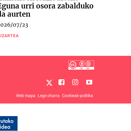
Eguna urri osora zabalduko
da aurten
2026/07/23
IZARTEA
Web mapa
Lege oharra
Cookieak-politika