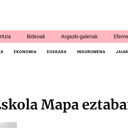
Iritzia
Bideoak
Argazki-galeriak
Efeme
ZA
EKONOMIA
EUSKARA
INGURUMENA
JAIA
Eskola Mapa eztaba