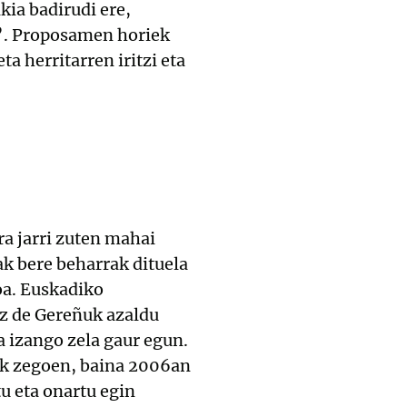
kia badirudi ere,
u”. Proposamen horiek
a herritarren iritzi eta
a jarri zuten mahai
ak bere beharrak dituela
oa. Euskadiko
az de Gereñuk azaldu
a izango zela gaur egun.
rik zegoen, baina 2006an
u eta onartu egin