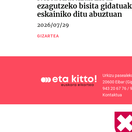
ezagutzeko bisita gidatuak
eskainiko ditu abuztuan
2026/07/29
GIZARTEA
Urkizu pasealek
20600 Eibar (Gi
943 20 67 76
/
9
Kontaktua