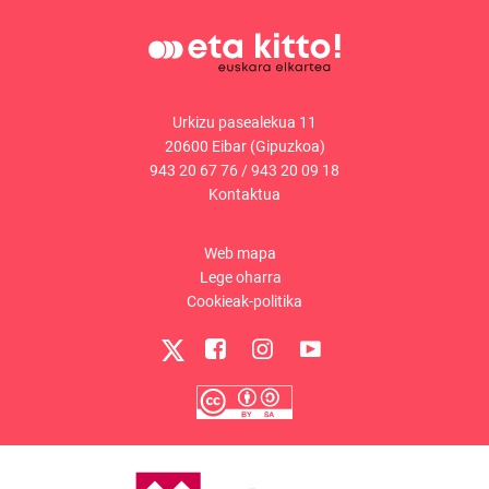
Urkizu pasealekua 11
20600 Eibar (Gipuzkoa)
943 20 67 76
/
943 20 09 18
Kontaktua
Web mapa
Lege oharra
Cookieak-politika