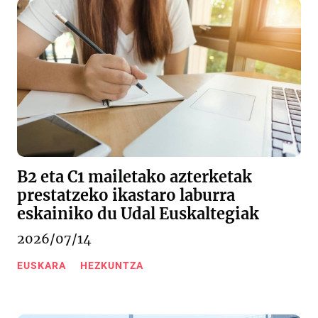
B2 eta C1 mailetako azterketak
prestatzeko ikastaro laburra
eskainiko du Udal Euskaltegiak
2026/07/14
EUSKARA
HEZKUNTZA