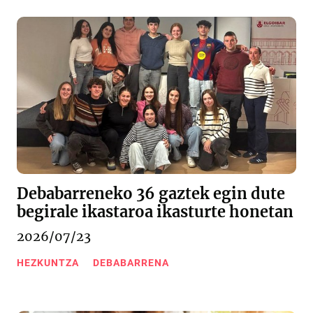
Debabarreneko 36 gaztek egin dute
begirale ikastaroa ikasturte honetan
2026/07/23
HEZKUNTZA
DEBABARRENA