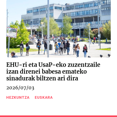
EHU-ri eta UsaP-eko zuzentzaile
izan direnei babesa emateko
sinadurak biltzen ari dira
2026/07/03
HEZKUNTZA
EUSKARA