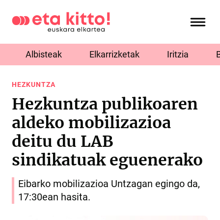
Albisteak
Elkarrizketak
Iritzia
HEZKUNTZA
Hezkuntza publikoaren
aldeko mobilizazioa
deitu du LAB
sindikatuak eguenerako
Eibarko mobilizazioa Untzagan egingo da,
17:30ean hasita.