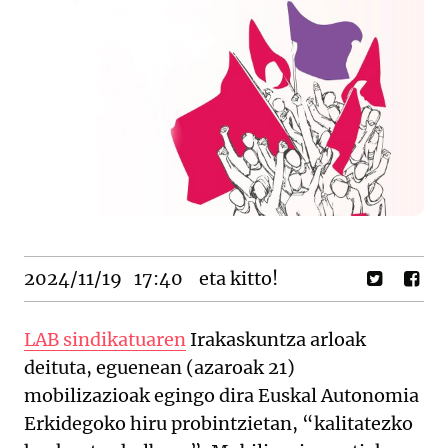
2024/11/19
17:40
eta kitto!
LAB sindikatuaren
Irakaskuntza arloak
deituta, eguenean (azaroak 21)
mobilizazioak egingo dira Euskal Autonomia
Erkidegoko hiru probintzietan, “kalitatezko