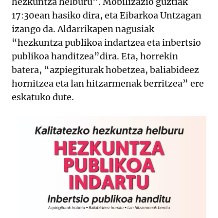
hezkuntza helburu”. Mobilizazio guztiak
17:30ean hasiko dira, eta Eibarkoa Untzagan
izango da. Aldarrikapen nagusiak
“hezkuntza publikoa indartzea eta inbertsio
publikoa handitzea”dira. Eta, horrekin
batera, “azpiegiturak hobetzea, baliabideez
hornitzea eta lan hitzarmenak berritzea” ere
eskatuko dute.