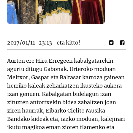
2017/01/11
23:13
eta kitto!
Aurten ere Hiru Erregeen kabalgatarekin
agurtu ditugu Gabonak. Urteroko moduan
Meltxor, Gaspar eta Baltasar karroza gainean
herriko kaleak zeharkatzen ikusteko aukera
izan genuen. Kabalgatan bidelagun izan
zituzten antortxekin bidea zabaltzen joan
ziren haurrak, Eibarko Cielito Musika
Bandako kideak eta, iazko moduan, kalejirari
ikutu magikoa eman zioten flamenko eta