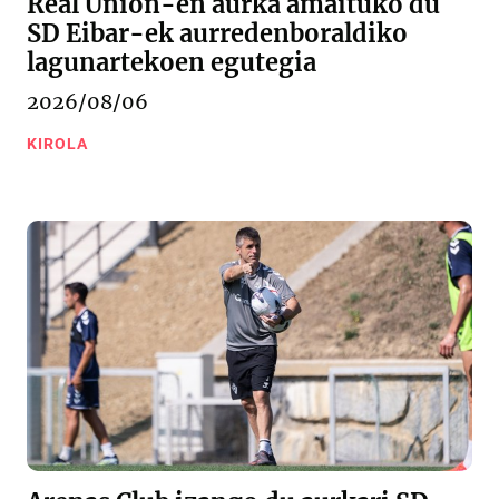
Real Unión-en aurka amaituko du
SD Eibar-ek aurredenboraldiko
lagunartekoen egutegia
2026/08/06
KIROLA