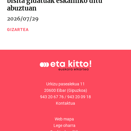
bisita gidatuak eskainiko ditu
abuztuan
2026/07/29
GIZARTEA
Urkizu pasealekua 11
20600 Eibar (Gipuzkoa)
943 20 67 76
/
943 20 09 18
Kontaktua
Web mapa
Lege oharra