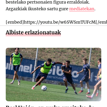
bestelako pertsonaien figura erraldoiak.
Argazkiak ikusteko sartu gure
mediatekan
.
[embed]https://youtu.be/w6SWSmTUFcM[/em
Albiste erlazionatuak