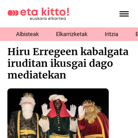
Albisteak
Elkarrizketak
Iritzia
Hiru Erregeen kabalgata
iruditan ikusgai dago
mediatekan