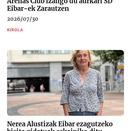
Arenas Club izango du aurkari SD
Eibar-ek Zarautzen
2026/07/30
KIROLA
Nerea Alustizak Eibar ezagutzeko