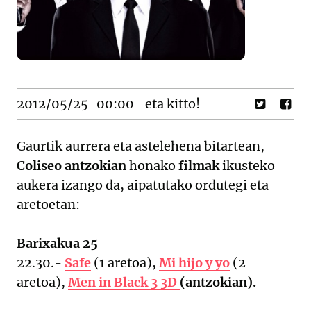
2012/05/25
00:00
eta kitto!
Gaurtik aurrera eta astelehena bitartean,
Coliseo antzokian
honako
filmak
ikusteko
aukera izango da, aipatutako ordutegi eta
aretoetan:
Barixakua 25
22.30.-
Safe
(1 aretoa),
Mi hijo y yo
(2
aretoa),
Men in Black 3 3D
(antzokian).