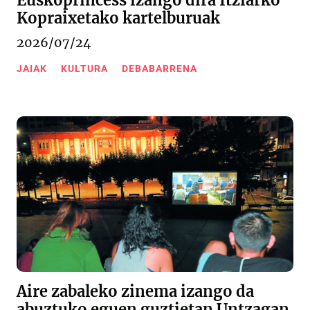
Euskoprincess izango dira Itziarko
Kopraixetako kartelburuak
2026/07/24
JAIAK
KULTURA
DEBABARRENA
Aire zabaleko zinema izango da
abuztuko eguen guztietan Untzagan