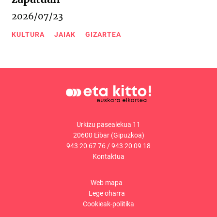
2026/07/23
KULTURA
JAIAK
GIZARTEA
Urkizu pasealekua 11
20600 Eibar (Gipuzkoa)
943 20 67 76
/
943 20 09 18
Kontaktua
Web mapa
Lege oharra
Cookieak-politika