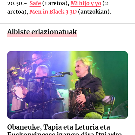
20.30.-
Safe
(1 aretoa),
Mi hijo y yo
(2
aretoa),
Men in Black 3 3D
(antzokian).
Albiste erlazionatuak
Obaneuke, Tapia eta Leturia eta