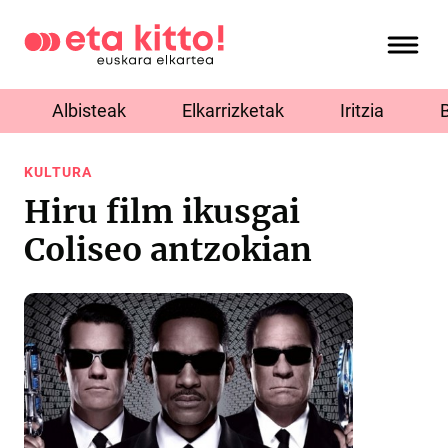
Albisteak
Elkarrizketak
Iritzia
KULTURA
Hiru film ikusgai
Coliseo antzokian