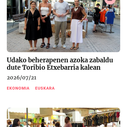
Udako beherapenen azoka zabaldu
dute Toribio Etxebarria kalean
2026/07/21
EKONOMIA
EUSKARA