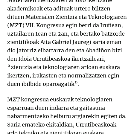
Materialen zientziaren arloko ikertzaile
akademikoak eta adituak urtero biltzen
dituen Materialen Zientzia eta Teknologiaren
(MZT) VII. Kongresua egin berri da Iruñean,
uztailaren 1ean eta 2an, eta bertako batzorde
zientifikoak Aita Gabriel Jauregi saria eman
dio jatorriz eibartarra den eta Abadiñon bizi
den Idoia Urrutibeaskoa ikertzaileari,
“zientzia eta teknologiaren arloan euskara
ikertzen, irakasten eta normalizatzen egin
duen ibilbide oparoagatik”.
MZT kongresua euskarak teknologiaren
esparruan duen indarra eta gaitasuna
nabarmentzeko helburu argiarekin egiten da.
Saria emateko ekitaldian, Urrutibeaskoak
arlo tekniko eta zientifikoan euskara