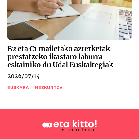
B2 eta C1 mailetako azterketak
prestatzeko ikastaro laburra
eskainiko du Udal Euskaltegiak
2026/07/14
EUSKARA
HEZKUNTZA