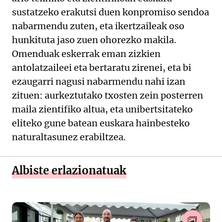
sustatzeko erakutsi duen konpromiso sendoa
nabarmendu zuten, eta ikertzaileak oso
hunkituta jaso zuen ohorezko makila.
Omenduak eskerrak eman zizkien
antolatzaileei eta bertaratu zirenei, eta bi
ezaugarri nagusi nabarmendu nahi izan
zituen: aurkeztutako txosten zein posterren
maila zientifiko altua, eta unibertsitateko
eliteko gune batean euskara hainbesteko
naturaltasunez erabiltzea.
Albiste erlazionatuak