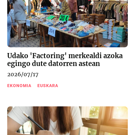
Udako 'Factoring' merkealdi azoka
egingo dute datorren astean
2026/07/17
EKONOMIA
EUSKARA