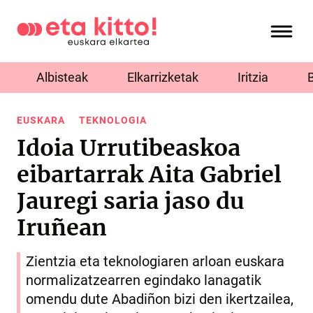
Albisteak
Elkarrizketak
Iritzia
EUSKARA
TEKNOLOGIA
Idoia Urrutibeaskoa
eibartarrak Aita Gabriel
Jauregi saria jaso du
Iruñean
Zientzia eta teknologiaren arloan euskara
normalizatzearren egindako lanagatik
omendu dute Abadiñon bizi den ikertzailea,