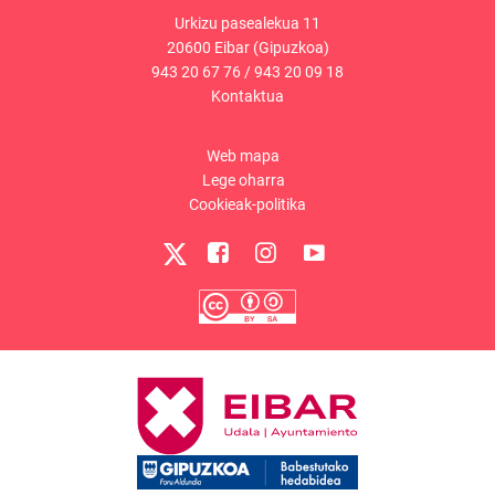
Urkizu pasealekua 11
20600 Eibar (Gipuzkoa)
943 20 67 76
/
943 20 09 18
Kontaktua
Web mapa
Lege oharra
Cookieak-politika