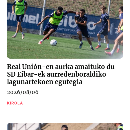
Real Unión-en aurka amaituko du
SD Eibar-ek aurredenboraldiko
lagunartekoen egutegia
2026/08/06
KIROLA