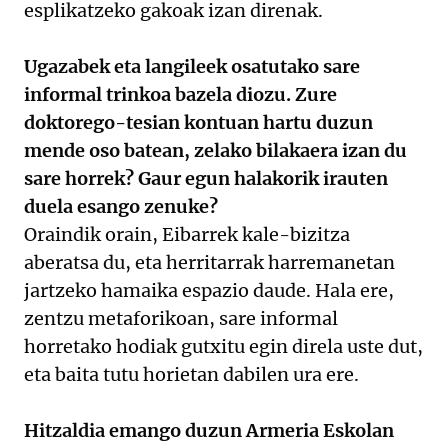
esplikatzeko gakoak izan direnak.
Ugazabek eta langileek osatutako sare
informal trinkoa bazela diozu. Zure
doktorego-tesian kontuan hartu duzun
mende oso batean, zelako bilakaera izan du
sare horrek? Gaur egun halakorik irauten
duela esango zenuke?
Oraindik orain, Eibarrek kale-bizitza
aberatsa du, eta herritarrak harremanetan
jartzeko hamaika espazio daude. Hala ere,
zentzu metaforikoan, sare informal
horretako hodiak gutxitu egin direla uste dut,
eta baita tutu horietan dabilen ura ere.
Hitzaldia emango duzun Armeria Eskolan