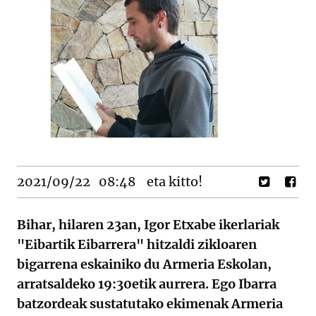
2021/09/22
08:48
eta kitto!
Bihar, hilaren 23an, Igor Etxabe ikerlariak
"Eibartik Eibarrera" hitzaldi zikloaren
bigarrena eskainiko du Armeria Eskolan,
arratsaldeko 19:30etik aurrera. Ego Ibarra
batzordeak sustatutako ekimenak Armeria