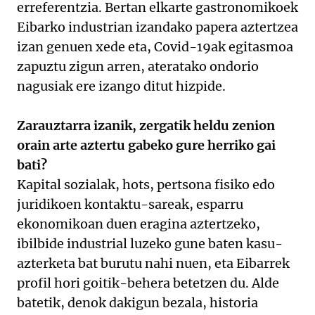
erreferentzia. Bertan elkarte gastronomikoek
Eibarko industrian izandako papera aztertzea
izan genuen xede eta, Covid-19ak egitasmoa
zapuztu zigun arren, ateratako ondorio
nagusiak ere izango ditut hizpide.
Zarauztarra izanik, zergatik heldu zenion
orain arte aztertu gabeko gure herriko gai
bati?
Kapital sozialak, hots, pertsona fisiko edo
juridikoen kontaktu-sareak, esparru
ekonomikoan duen eragina aztertzeko,
ibilbide industrial luzeko gune baten kasu-
azterketa bat burutu nahi nuen, eta Eibarrek
profil hori goitik-behera betetzen du. Alde
batetik, denok dakigun bezala, historia