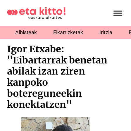
Albisteak
Elkarrizketak
Iritzia
Igor Etxabe:
"Eibartarrak benetan
abilak izan ziren
kanpoko
botereguneekin
konektatzen"