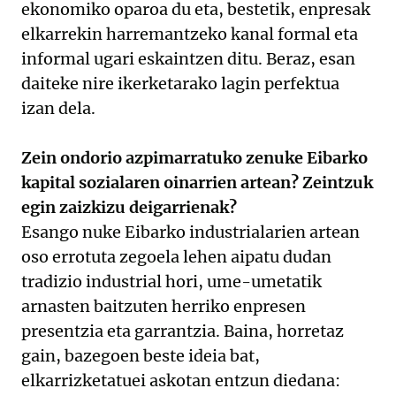
ekonomiko oparoa du eta, bestetik, enpresak
elkarrekin harremantzeko kanal formal eta
informal ugari eskaintzen ditu. Beraz, esan
daiteke nire ikerketarako lagin perfektua
izan dela.
Zein ondorio azpimarratuko zenuke Eibarko
kapital sozialaren oinarrien artean? Zeintzuk
egin zaizkizu deigarrienak?
Esango nuke Eibarko industrialarien artean
oso errotuta zegoela lehen aipatu dudan
tradizio industrial hori, ume-umetatik
arnasten baitzuten herriko enpresen
presentzia eta garrantzia. Baina, horretaz
gain, bazegoen beste ideia bat,
elkarrizketatuei askotan entzun diedana: