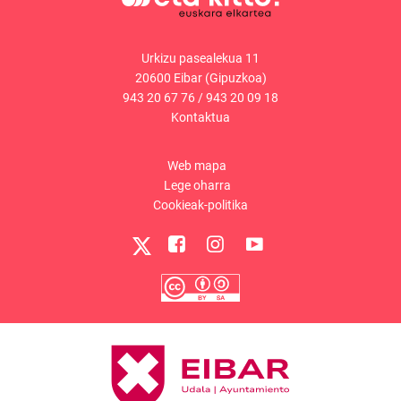
Urkizu pasealekua 11
20600 Eibar (Gipuzkoa)
943 20 67 76
/
943 20 09 18
Kontaktua
Web mapa
Lege oharra
Cookieak-politika