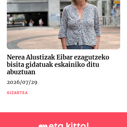
Nerea Alustizak Eibar ezagutzeko
bisita gidatuak eskainiko ditu
abuztuan
2026/07/29
GIZARTEA