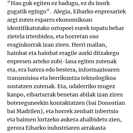
“Hau guk egiten ez badugu, ez du inork
gugatik egingo”. Alegia, Eibarko enpresariek
argi zuten esparru ekonomikoan
identifikatutako oztopoei eurek topatu behar
zietela irtenbidea, eta horretan oso
eraginkorrak izan ziren. Herri mailan,
hainbat eta hainbat eragile aurki ditzakegu
enpresen arteko zubi-lana egiten zutenak
eta, era batera edo bestera, informazioaren
transmisioa eta berrikuntza teknologikoa
sustatzen zutenak. Eta, udalerriko mugez
kanpo, eibartarrak benetan abilak izan ziren
botereguneekin kontaktatzen (bai Donostian
bai Madrilen), eta horrek zenbait inbertsio
eta baimen lortzeko aukera ahalbidetu zien,
gerora Eibarko industriaren arrakasta