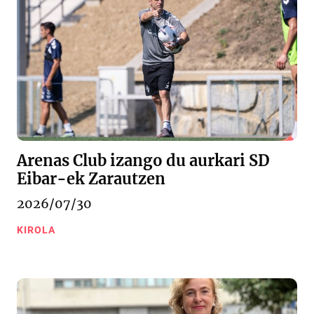
Arenas Club izango du aurkari SD
Eibar-ek Zarautzen
2026/07/30
KIROLA