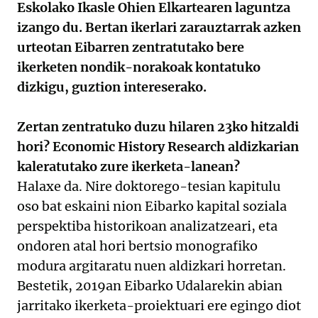
Eskolako Ikasle Ohien Elkartearen laguntza
izango du. Bertan ikerlari zarauztarrak azken
urteotan Eibarren zentratutako bere
ikerketen nondik-norakoak kontatuko
dizkigu, guztion intereserako.
Zertan zentratuko duzu hilaren 23ko hitzaldi
hori? Economic History Research aldizkarian
kaleratutako zure ikerketa-lanean?
Halaxe da. Nire doktorego-tesian kapitulu
oso bat eskaini nion Eibarko kapital soziala
perspektiba historikoan analizatzeari, eta
ondoren atal hori bertsio monografiko
modura argitaratu nuen aldizkari horretan.
Bestetik, 2019an Eibarko Udalarekin abian
jarritako ikerketa-proiektuari ere egingo diot