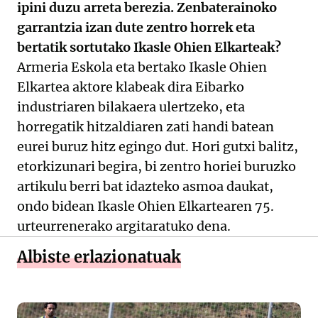
ipini duzu arreta berezia. Zenbaterainoko
garrantzia izan dute zentro horrek eta
bertatik sortutako Ikasle Ohien Elkarteak?
Armeria Eskola eta bertako Ikasle Ohien
Elkartea aktore klabeak dira Eibarko
industriaren bilakaera ulertzeko, eta
horregatik hitzaldiaren zati handi batean
eurei buruz hitz egingo dut. Hori gutxi balitz,
etorkizunari begira, bi zentro horiei buruzko
artikulu berri bat idazteko asmoa daukat,
ondo bidean Ikasle Ohien Elkartearen 75.
urteurrenerako argitaratuko dena.
Albiste erlazionatuak