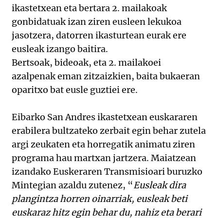
ikastetxean eta bertara 2. mailakoak
gonbidatuak izan ziren eusleen lekukoa
jasotzera, datorren ikasturtean eurak ere
eusleak izango baitira.
Bertsoak, bideoak, eta 2. mailakoei
azalpenak eman zitzaizkien, baita bukaeran
oparitxo bat eusle guztiei ere.
Eibarko San Andres ikastetxean euskararen
erabilera bultzateko zerbait egin behar zutela
argi zeukaten eta horregatik animatu ziren
programa hau martxan jartzera. Maiatzean
izandako Euskeraren Transmisioari buruzko
Mintegian azaldu zutenez, “
Eusleak dira
plangintza horren oinarriak, eusleak beti
euskaraz hitz egin behar du, nahiz eta berari