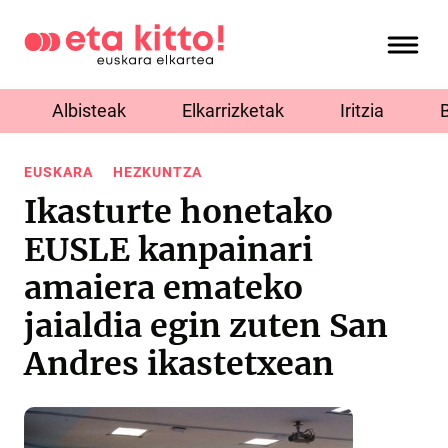
Albisteak
Elkarrizketak
Iritzia
EUSKARA
HEZKUNTZA
Ikasturte honetako
EUSLE kanpainari
amaiera emateko
jaialdia egin zuten San
Andres ikastetxean