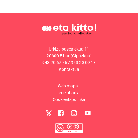
Urkizu pasealekua 11
20600 Eibar (Gipuzkoa)
943 20 67 76
/
943 20 09 18
Kontaktua
Web mapa
Lege oharra
Cookieak-politika