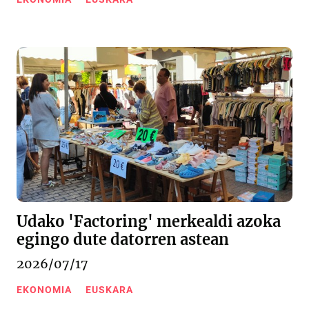
Udako 'Factoring' merkealdi azoka
egingo dute datorren astean
2026/07/17
EKONOMIA
EUSKARA