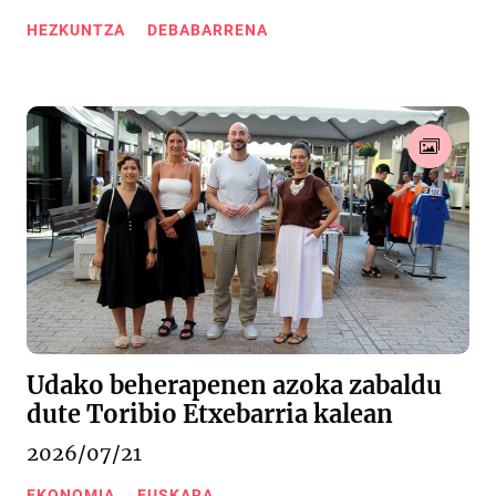
HEZKUNTZA
DEBABARRENA
Udako beherapenen azoka zabaldu
dute Toribio Etxebarria kalean
2026/07/21
EKONOMIA
EUSKARA