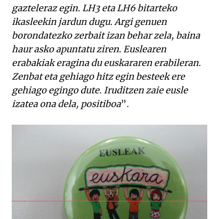
gazteleraz egin. LH3 eta LH6 bitarteko
ikasleekin jardun dugu. Argi genuen
borondatezko zerbait izan behar zela, baina
haur asko apuntatu ziren. Euslearen
erabakiak eragina du euskararen erabileran.
Zenbat eta gehiago hitz egin besteek ere
gehiago egingo dute. Iruditzen zaie eusle
izatea ona dela, positiboa
”.