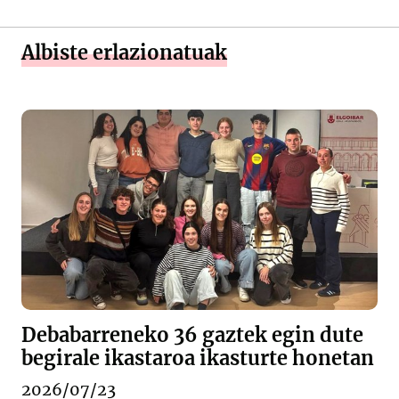
Albiste erlazionatuak
Debabarreneko 36 gaztek egin dute
begirale ikastaroa ikasturte honetan
2026/07/23