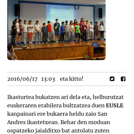
2016/06/17
13:03
eta kitto!
Ikasturtea bukatzen ari dela eta, helburutzat
euskeraren erabilera bultzatzea duen
EUSLE
kanpainari ere bukaera heldu zaio San
Andres ikastetxean. Behar den moduan
ospatzeko jaialditxo bat antolatu zuten