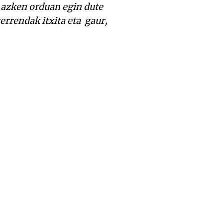
"
azken orduan egin dute
zerrendak itxita eta gaur,