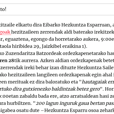
tto!
tzaile elkartu dira Eibarko Hezkuntza Esparruan, 
rgoak
hezitzaileen zerrendak aldi baterako irekitzek
r, eguaztena, egongo da horretarako aukera, 9:00et
ola hiribidea 29, Jaizkibel eraikina 1).
o Zuzendaritza Batzordeak ordezkapenetarako hau
aren 28
tik aurrera. Azken aldian ordezkapenak bete
a, zerrendak ireki behar izan dituzte Hezkuntza Saile
ko hezitzaileen langileen ordezkapenak egin ahal 
een merituak ez dira baloratuko eta "
hautagaiak er
rtuko dira gutxienezko baldintzak betez gero
". Hor
:00etan zabaldu bada ere, atzo arratsaldean hasi z
ra hurbiltzen. "
200 lagun inguruk gaua bertan pas
igabea osatu dute –Hezkuntza Esparru osoa zehar