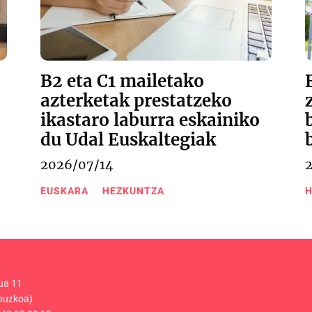
B2 eta C1 mailetako
azterketak prestatzeko
ikastaro laburra eskainiko
du Udal Euskaltegiak
2026/07/14
H
EUSKARA
HEZKUNTZA
ua 11
puzkoa)