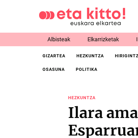
Albisteak
Elkarrizketak
GIZARTEA
HEZKUNTZA
HIRIGINT
OSASUNA
POLITIKA
HEZKUNTZA
Ilara am
Esparrua