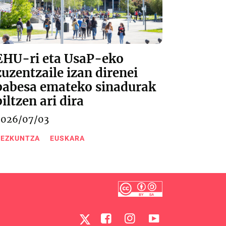
EHU-ri eta UsaP-eko
zuzentzaile izan direnei
babesa emateko sinadurak
biltzen ari dira
2026/07/03
EZKUNTZA
EUSKARA