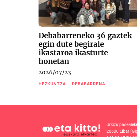
Debabarreneko 36 gaztek
egin dute begirale
ikastaroa ikasturte
honetan
2026/07/23
HEZKUNTZA
DEBABARRENA
Urkizu pasealek
20600 Eibar (Gi