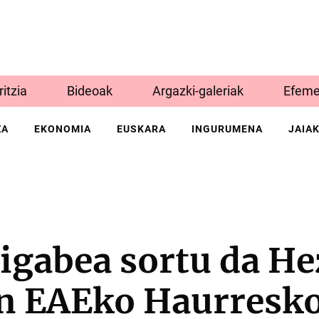
Iritzia
Bideoak
Argazki-galeriak
Efeme
ZA
EKONOMIA
EUSKARA
INGURUMENA
JAIA
aigabea sortu da H
n EAEko Haurresko