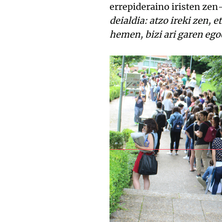
errepideraino iristen zen–
deialdia: atzo ireki zen, 
hemen, bizi ari garen ego