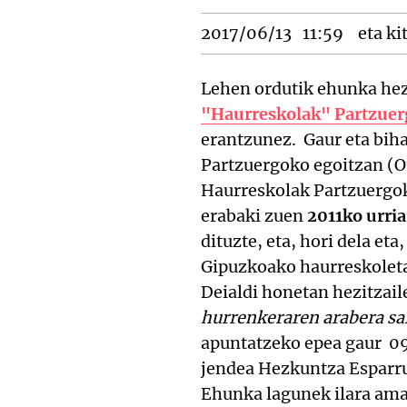
2017/06/13
11:59
eta ki
Lehen ordutik ehunka hezi
"Haurreskolak" Partzue
erantzunez. Gaur eta biha
Partzuergoko egoitzan (Ota
Haurreskolak Partzuergok
erabaki zuen
2011ko urri
dituzte, eta, hori dela et
Gipuzkoako haurreskoleta
Deialdi honetan hezitzail
hurrenkeraren arabera sa
apuntatzeko epea gaur 09
jendea Hezkuntza Esparru
Ehunka lagunek ilara ama