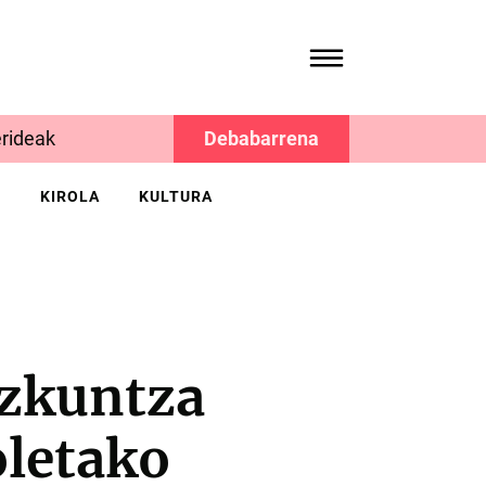
rideak
Debabarrena
K
KIROLA
KULTURA
ezkuntza
letako