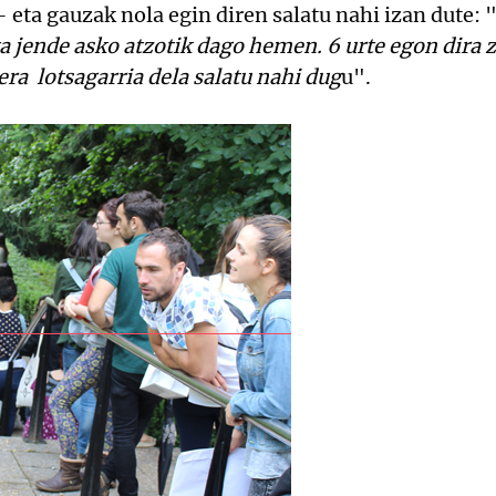
 eta gauzak nola egin diren salatu nahi izan dute: 
eta jende asko atzotik dago hemen. 6 urte egon dira 
era lotsagarria dela salatu nahi dug
u".