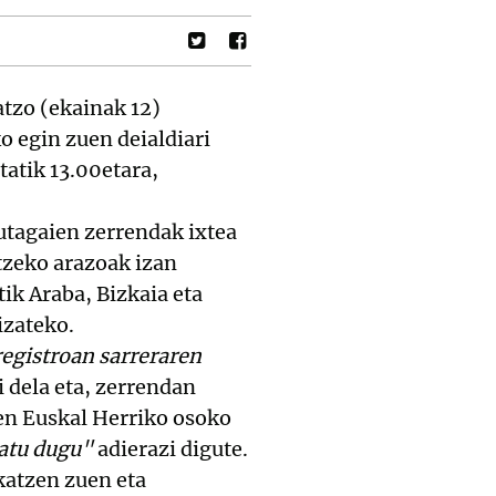
atzo (ekainak 12)
o egin zuen deialdiari
atik 13.00etara,
tagaien zerrendak ixtea
tzeko arazoak izan
tik Araba, Bizkaia eta
izateko.
registroan sarreraren
i dela eta, zerrendan
en Euskal Herriko osoko
atu dugu"
adierazi digute.
katzen zuen eta