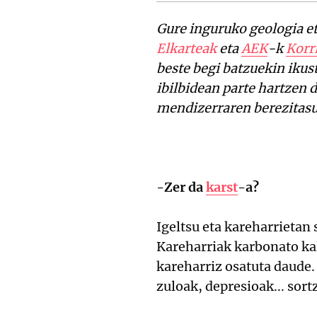
Gure inguruko geologia e
Elkarteak
eta
AEK
-k
Korr
beste begi batzuekin ikus
ibilbidean parte hartzen 
mendizerraren berezitasun
-Zer da
karst
-a?
Igeltsu eta kareharrietan
Kareharriak karbonato kalt
kareharriz osatuta daude.
zuloak, depresioak... sortz