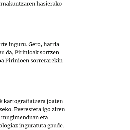
formakuntzaren hasierako
rte inguru. Gero, harria
au da, Pirinioak sortzen
oa Pirinioen sorrerarekin
ak kartografiatzera joaten
zeko. Everestera igo ziren
ken mugimenduan eta
ologiaz inguratuta gaude.