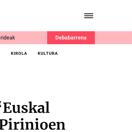
rideak
Debabarrena
K
KIROLA
KULTURA
“Euskal
Pirinioen