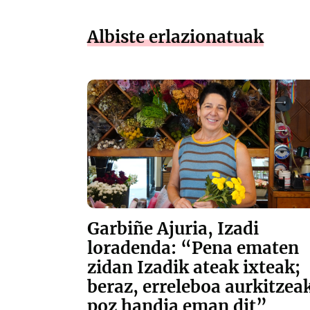
Albiste erlazionatuak
Garbiñe Ajuria, Izadi
loradenda: “Pena ematen
zidan Izadik ateak ixteak;
beraz, erreleboa aurkitzea
poz handia eman dit”