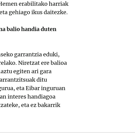
. Hemen erabilitako harriak
ta gehiago ikus daitezke.
na balio handia duten
aseko garrantzia eduki,
elako. Niretzat ere balioa
aztu egiten ari gara
garrantzitsuak ditu
gurua, eta Eibar inguruan
ean interes handiagoa
zateke, eta ez bakarrik