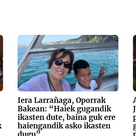
Iera Larrañaga, Oporrak
Bakean: “Haiek gugandik
ikasten dute, baina guk ere
k
haiengandik asko ikasten
dugu”