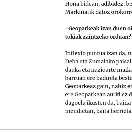
Hona bidean, adibidez, beg
Markinatik datoz orokorre
-Geoparkeak izan duen oi
tokiak zaintzeko orduan?
Inflexio puntua izan da, 
Deba eta Zumaiako paisaia
dauka eta nazioarte mailan
barruan ere badirela beste
Geoparkeaz gain, nahiz et
ere Geoparkean aurki ez d
dagoela ikusten da, baina
mendietan, baita herrieta