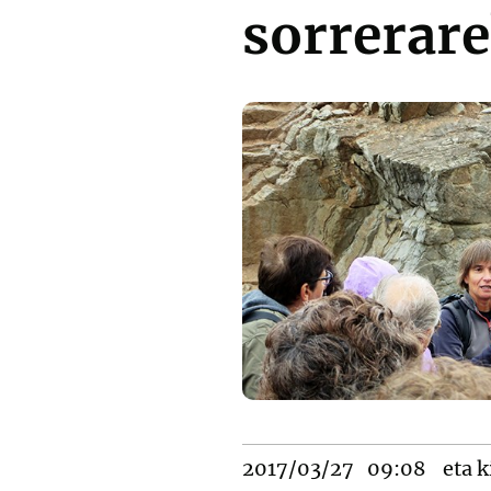
sorrerare
2017/03/27
09:08
eta k