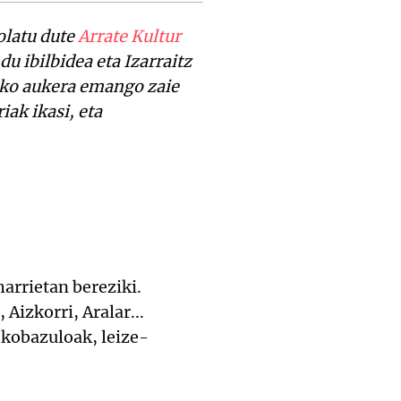
olatu dute
Arrate Kultur
 ibilbidea eta Izarraitz
zeko aukera emango zaie
iak ikasi, eta
harrietan bereziki.
Aizkorri, Aralar...
 kobazuloak, leize-