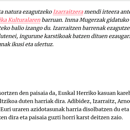
ta natura ezagutzeko
Izarraitzera
mendi irteera ant
ika Kulturalaren
barruan. Inma Mugerzak gidatuko du
teko balio izango du. Izarraitzen barrenak ezagut
dutenei, ingurune karstikoak batzen dituen ezaugarr
ak ikusi eta ulertuz.
 sortzen den paisaia da, Euskal Herriko kasuan kare
zikoa duten harriak dira. Adibidez, Izarraitz, Arno, 
 Euri uraren azidotasunak harria disolbatzen du eta
en dira eta paisaia guzti horri karst deitzen zaio.