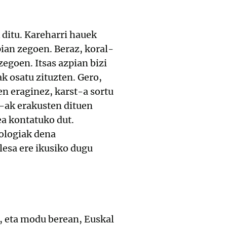
 ditu. Kareharri hauek
zpian zegoen. Beraz, koral-
zegoen. Itsas azpian bizi
k osatu zituzten. Gero,
ren eraginez, karst-a sortu
t-ak erakusten dituen
ea kontatuko dut.
eologiak dena
lesa ere ikusiko dugu
, eta modu berean, Euskal