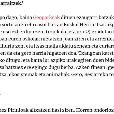
zarraitzek?
npo dago, baina
Geoparkeak
dituen ezaugarri batzuk
o sortu ziren eta sasoi hartan Euskal Herria itsas a
e oso ezberdina zen, tropikala, eta ura 25 gradutan 
oan euren oskolak metatzen joan ziren eta arrezifea
bihurtu zen, eta itsas maila aldatu zenean eta euria
zen da eta gero harria higatzen doa. Txangoan kars
ko ditugu, eta baita lur azpiko urak egiten duen bid
za batzuez ere egingo dugu berba. Azken finean, g
tza, ekosistemak eta animaliak. Gero, Sesiarteko to
?
ez Pirinioak altxatzen hasi ziren. Horren ondorioz