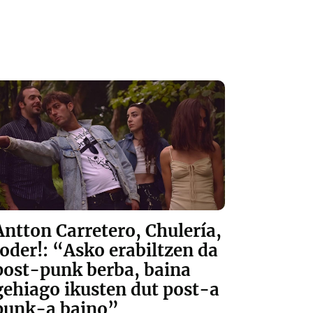
Antton Carretero, Chulería,
Joder!: “Asko erabiltzen da
post-punk berba, baina
gehiago ikusten dut post-a
punk-a baino”