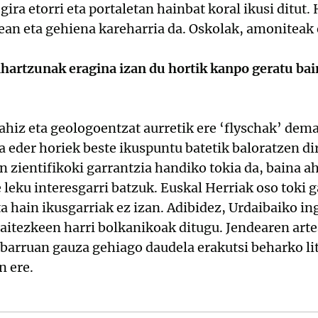
ira etorri eta portaletan hainbat koral ikusi ditut
an eta gehiena kareharria da. Oskolak, amoniteak e
hartzunak eragina izan du hortik kanpo geratu bai
nahiz eta geologoentzat aurretik ere ‘flyschak’ dem
 eder horiek beste ikuspuntu batetik baloratzen dir
 zientifikoki garrantzia handiko tokia da, baina ah
 leku interesgarri batzuk. Euskal Herriak oso toki 
a hain ikusgarriak ez izan. Adibidez, Urdaibaiko in
aitezkeen harri bolkanikoak ditugu. Jendearen art
 barruan gauza gehiago daudela erakutsi beharko lit
n ere.