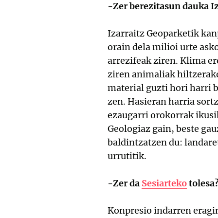
-Zer berezitasun dauka I
Izarraitz Geoparketik ka
orain dela milioi urte ask
arrezifeak ziren. Klima er
ziren animaliak hiltzerak
material guzti hori harri 
zen. Hasieran harria sort
ezaugarri orokorrak ikusi
Geologiaz gain, beste gau
baldintzatzen du: landare
urrutitik.
-Zer da
Sesiarteko
tolesa
Konpresio indarren eragin