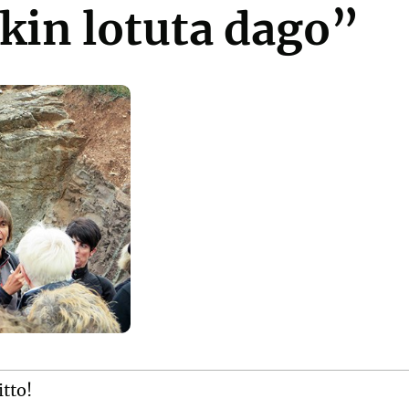
kin lotuta dago”
itto!