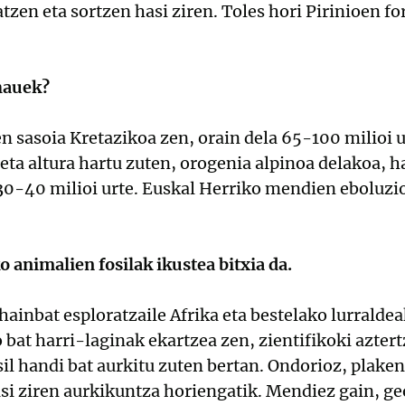
tzen eta sortzen hasi ziren. Toles hori Pirinioen 
hauek?
en sasoia Kretazikoa zen, orain dela 65-100 milioi u
eta altura hartu zuten, orogenia alpinoa delakoa, h
 30-40 milioi urte. Euskal Herriko mendien eboluzi
 animalien fosilak ikustea bitxia da.
hainbat esploratzaile Afrika eta bestelako lurralde
bat harri-laginak ekartzea zen, zientifikoki aztert
osil handi bat aurkitu zuten bertan. Ondorioz, pla
i ziren aurkikuntza horiengatik. Mendiez gain, ge