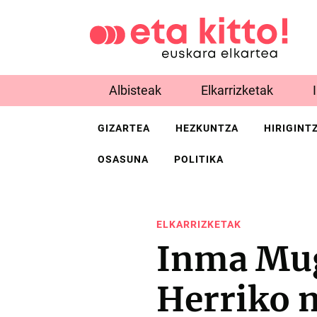
Albisteak
Elkarrizketak
GIZARTEA
HEZKUNTZA
HIRIGINT
OSASUNA
POLITIKA
ELKARRIZKETAK
Inma Mug
Herriko 