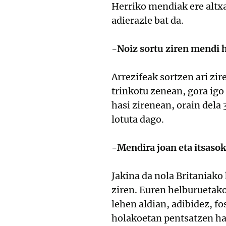
Herriko mendiak ere altxa
adierazle bat da.
-Noiz sortu ziren mendi 
Arrezifeak sortzen ari zir
trinkotu zenean, gora igo 
hasi zirenean, orain dela
lotuta dago.
-Mendira joan eta itsasoko
Jakina da nola Britaniako 
ziren. Euren helburuetako 
lehen aldian, adibidez, f
holakoetan pentsatzen has