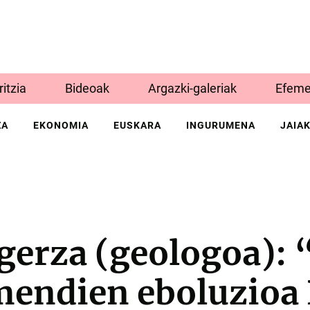
Iritzia
Bideoak
Argazki-galeriak
Efeme
ZA
EKONOMIA
EUSKARA
INGURUMENA
JAIA
erza (geologoa): 
mendien eboluzioa 