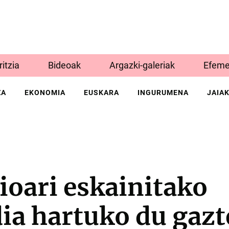
Iritzia
Bideoak
Argazki-galeriak
Efeme
ZA
EKONOMIA
EUSKARA
INGURUMENA
JAIA
ioari eskainitako
ia hartuko du gaz