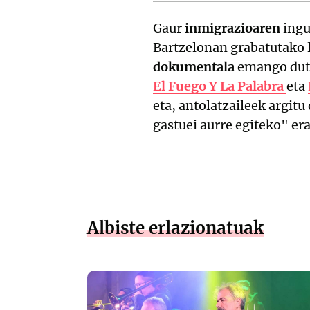
Gaur
inmigrazioaren
ing
Bartzelonan grabatutako l
dokumentala
emango dute 
El Fuego Y La Palabra
eta
eta, antolatzaileek argitu
gastuei aurre egiteko" era
Albiste erlazionatuak