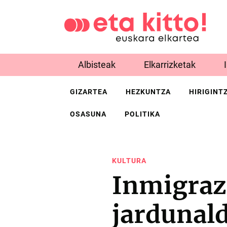
Albisteak
Elkarrizketak
GIZARTEA
HEZKUNTZA
HIRIGINT
OSASUNA
POLITIKA
KULTURA
Inmigraz
jardunald