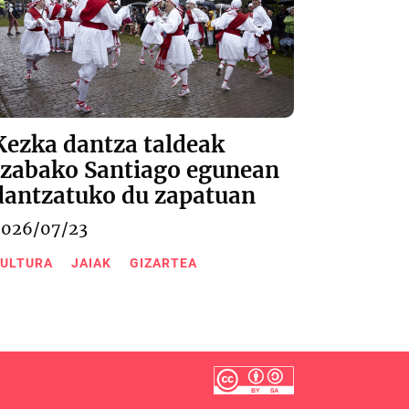
Kezka dantza taldeak
Izabako Santiago egunean
dantzatuko du zapatuan
2026/07/23
ULTURA
JAIAK
GIZARTEA