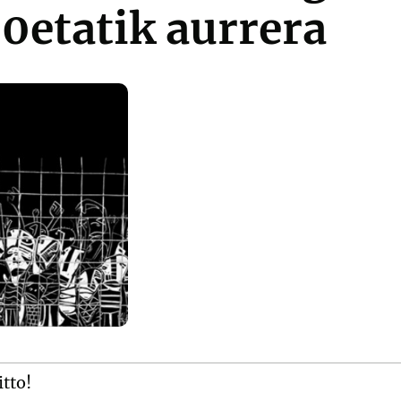
0etatik aurrera
itto!