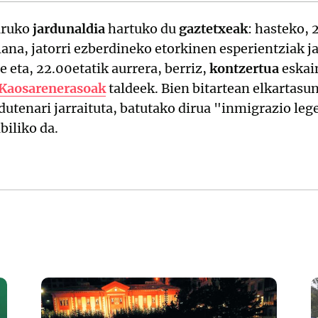
uruko
jardunaldia
hartuko du
gaztetxeak
: hasteko,
ana, jatorri ezberdineko etorkinen esperientziak j
eta, 22.00etatik aurrera, berriz,
kontzertua
eskai
Kaosarenerasoak
taldeek. Bien bitartean elkartasu
 dutenari jarraituta, batutako dirua "inmigrazio le
biliko da.