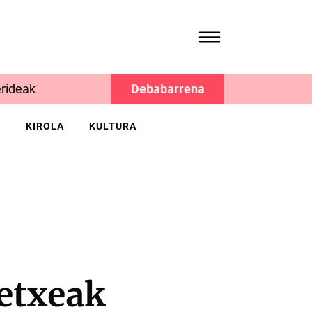
rideak
Debabarrena
K
KIROLA
KULTURA
tetxeak