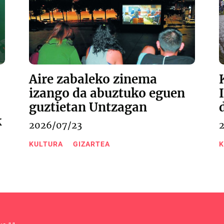
Aire zabaleko zinema
izango da abuztuko eguen
guztietan Untzagan
k
2026/07/23
KULTURA
GIZARTEA
K