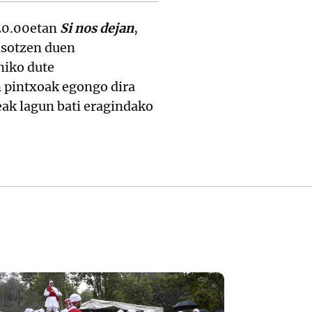
 20.00etan
Si nos dejan
,
asotzen duen
niko dute
n pintxoak egongo dira
geak lagun bati eragindako