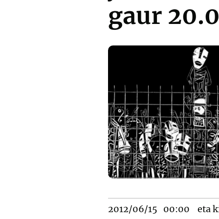
gaur 20.0
2012/06/15
00:00
eta k