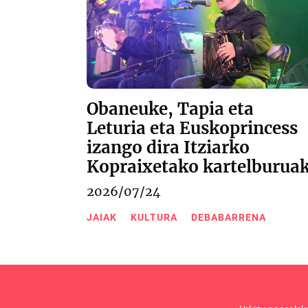
Obaneuke, Tapia eta
Leturia eta Euskoprincess
izango dira Itziarko
Kopraixetako kartelburua
2026/07/24
JAIAK
KULTURA
DEBABARRENA