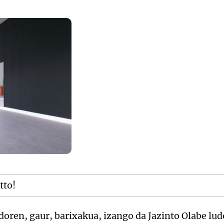
tto!
oren, gaur, barixakua, izango da Jazinto Olabe lu