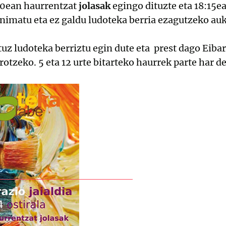
:30ean haurrentzat
jolasak
egingo dituzte eta 18:15e
nimatu eta ez galdu ludoteka berria ezagutzeko auk
z ludoteka berriztu egin dute eta prest dago Eiba
otzeko. 5 eta 12 urte bitarteko haurrek parte har d