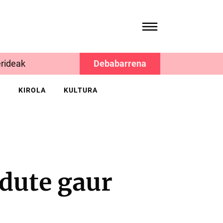
rideak
Debabarrena
K
KIROLA
KULTURA
 dute gaur