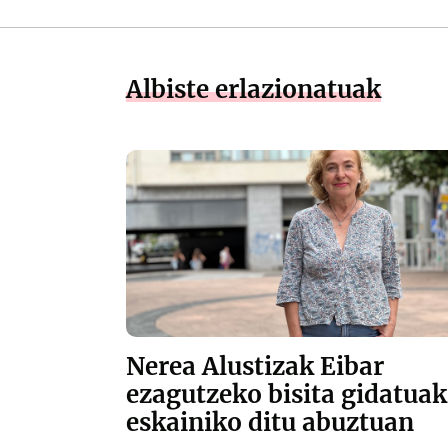
Albiste erlazionatuak
Nerea Alustizak Eibar
ezagutzeko bisita gidatuak
eskainiko ditu abuztuan