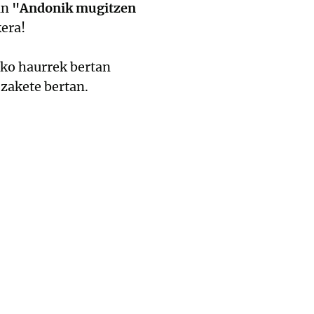
an
"Andonik mugitzen
era!
rko haurrek bertan
ezakete bertan.