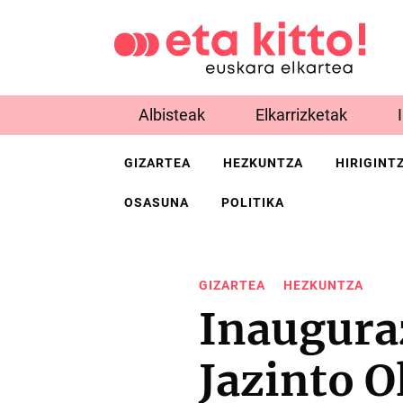
Albisteak
Elkarrizketak
GIZARTEA
HEZKUNTZA
HIRIGINT
OSASUNA
POLITIKA
GIZARTEA
HEZKUNTZA
Inauguraz
Jazinto O