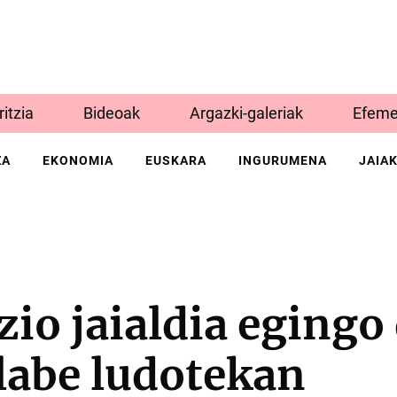
Iritzia
Bideoak
Argazki-galeriak
Efeme
ZA
EKONOMIA
EUSKARA
INGURUMENA
JAIA
io jaialdia egingo
labe ludotekan