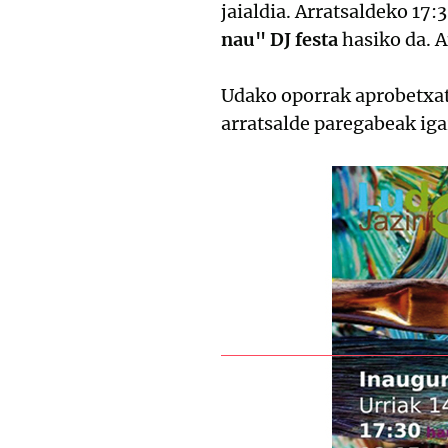
jaialdia. Arratsaldeko 17
nau" DJ festa
hasiko da. A
Udako oporrak aprobetxatu
arratsalde paregabeak igar