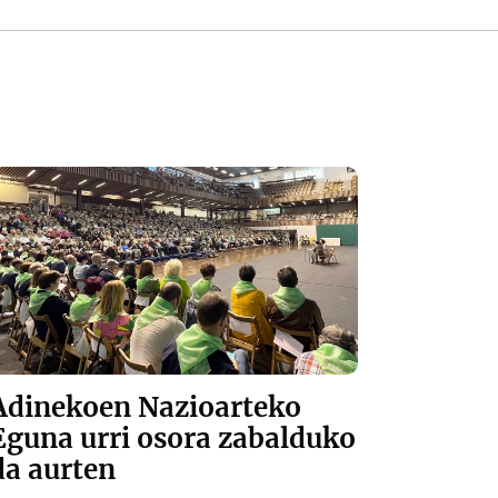
Adinekoen Nazioarteko
Eguna urri osora zabalduko
da aurten