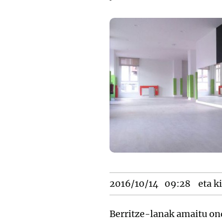
2016/10/14
09:28
eta ki
Berritze-lanak amaitu ond