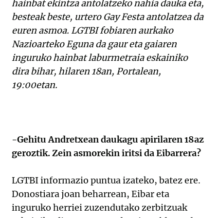
hainbat ekintza antolatzeko nahia dauka eta,
besteak beste, urtero Gay Festa antolatzea da
euren asmoa. LGTBI fobiaren aurkako
Nazioarteko Eguna da gaur eta gaiaren
inguruko hainbat laburmetraia eskainiko
dira bihar, hilaren 18an, Portalean,
19:00etan.
-Gehitu Andretxean daukagu apirilaren 18az
geroztik. Zein asmorekin iritsi da Eibarrera?
LGTBI informazio puntua izateko, batez ere.
Donostiara joan beharrean, Eibar eta
inguruko herriei zuzendutako zerbitzuak