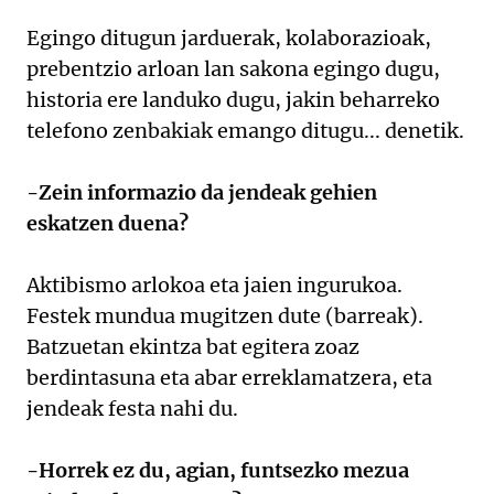
Egingo ditugun jarduerak, kolaborazioak,
prebentzio arloan lan sakona egingo dugu,
historia ere landuko dugu, jakin beharreko
telefono zenbakiak emango ditugu... denetik.
-Zein informazio da jendeak gehien
eskatzen duena?
Aktibismo arlokoa eta jaien ingurukoa.
Festek mundua mugitzen dute (barreak).
Batzuetan ekintza bat egitera zoaz
berdintasuna eta abar erreklamatzera, eta
jendeak festa nahi du.
-Horrek ez du, agian, funtsezko mezua