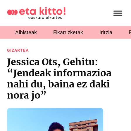
Albisteak
Elkarrizketak
Iritzia
GIZARTEA
Jessica Ots, Gehitu:
“Jendeak informazioa
nahi du, baina ez daki
nora jo”