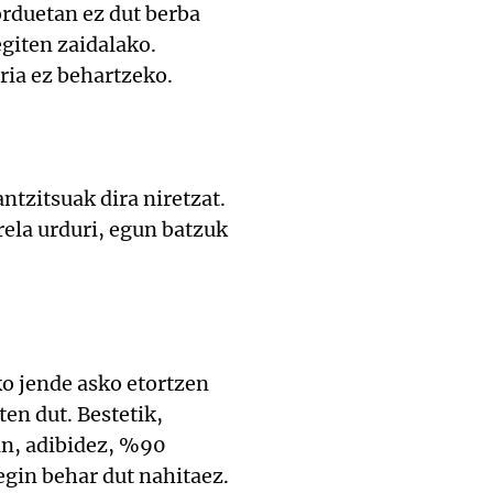
rduetan ez dut berba
egiten zaidalako.
ria ez behartzeko.
ntzitsuak dira niretzat.
rela urduri, egun batzuk
ko jende asko etortzen
en dut. Bestetik,
an, adibidez, %90
egin behar dut nahitaez.