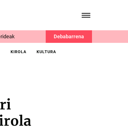
rideak
Debabarrena
K
KIROLA
KULTURA
ri
irola