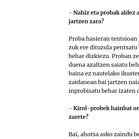
- Nahiz eta probak aldez 
jartzen zara?
Proba hasieran tentsioan 
zuk ere dituzula pentsatu
behar dizkiezu. Proban zeh
duena azaltzen saiatu beh
baina ez nautelako ikust
zaidanean bai jartzen naiz
inprobisatu behar izaten 
- Kirol-probek hainbat or
zarete?
Bai, ahotsa asko zaindu be