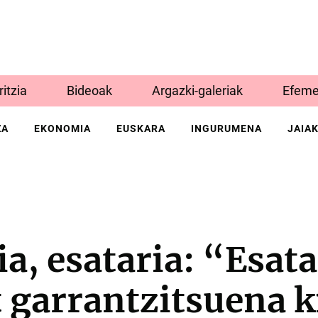
Iritzia
Bideoak
Argazki-galeriak
Efeme
ZA
EKONOMIA
EUSKARA
INGURUMENA
JAIA
ia, esataria: “Esata
 garrantzitsuena k