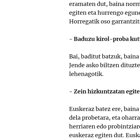
eramaten dut, baina norm
egiten eta hurrengo egunea
Horregatik oso garrantzit
- Baduzu kirol-proba kut
Bai, baditut batzuk, baina
Jende asko biltzen dituzte
lehenagotik.
- Zein hizkuntzatan egit
Euskeraz batez ere, baina
dela probetara, eta oharr
herriaren edo probintziar
euskeraz egiten dut. Eusk