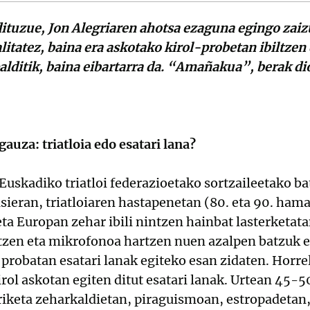
tuzue, Jon Alegriaren ahotsa ezaguna egingo zaizu
litatez, baina era askotako kirol-probetan ibiltze
palditik, baina eibartarra da. “Amañakua”, berak di
auza: triatloia edo esatari lana?
Euskadiko triatloi federazioetako sortzaileetako bat
sieran, triatloiaren hastapenetan (80. eta 90. ham
eta Europan zehar ibili nintzen hainbat lasterketat
utzen eta mikrofonoa hartzen nuen azalpen batzuk 
 probatan esatari lanak egiteko esan zidaten. Horre
kirol askotan egiten ditut esatari lanak. Urtean 45-
eriketa zeharkaldietan, piraguismoan, estropadetan,