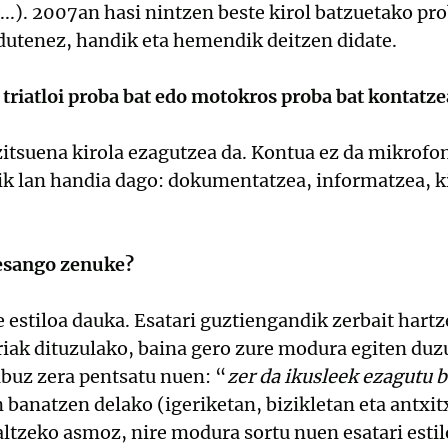
...). 2007an hasi nintzen beste kirol batzuetako p
 dutenez, handik eta hemendik deitzen didate.
 triatloi proba bat edo motokros proba bat kontatze
zitsuena kirola ezagutzea da. Kontua ez da mikrofo
tik lan handia dago: dokumentatzea, informatzea, k
 esango zenuke?
e estiloa dauka. Esatari guztiengandik zerbait hart
riak dituzulako, baina gero zure modura egiten duzu
abuz zera pentsatu nuen: “
zer da ikusleek ezagutu 
 banatzen delako (igeriketan, bizikletan eta antxit
altzeko asmoz, nire modura sortu nuen esatari estil