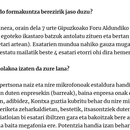
edo formakuntza berezirik jaso duzu?
inera, orain dela 7 urte Gipuzkoako Foru Aldundiko
 egoteko ikastaro batzuk antolatu zituen eta bertan
etari artean). Esatarien mundua nahiko gauza muga
a estatu mailatik beste 4 esatari etorri ohi dira hem
nolakoa izaten da zure lana?
ertsona naiz eta nire mikrofonoak estaldura handi
zen duten enpresekin (barreak), baina enpresa onak
an, adibidez, Kontxa guztia kubritu behar du nire 
geriketa zeharkaldietan, bestetik, itsasontziek dut
iatloian bi esatari ibiltzen gara eta bakoitzak bere
na baita megafonia ere. Potentzia handia izan behar