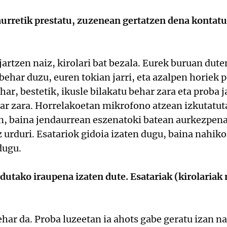
aurretik prestatu, zuzenean gertatzen dena kontatu
jartzen naiz, kirolari bat bezala. Eurek buruan dute
 behar duzu, euren tokian jarri, eta azalpen horiek
ar, bestetik, ikusle bilakatu behar zara eta proba 
ar zara. Horrelakoetan mikrofono atzean izkutatuta
en, baina jendaurrean eszenatoki batean aurkezpena
 urduri. Esatariok gidoia izaten dugu, baina nahiko 
dugu.
dutako iraupena izaten dute. Esatariak (kirolaria
har da. Proba luzeetan ia ahots gabe geratu izan nai