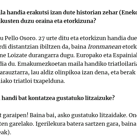
ila handia erakutsi izan dute historian zehar (Enek
 ikusten duzu oraina eta etorkizuna?
u Pello Osoro. 27 urte ditu eta etorkizun handia due
rdi distantzian ibiltzen da, baina
Ironmanean
etork
ene Loizate durangarra dugu. Europako eta Espainia
dia du. Emakumezkoetan maila handiko triatloilari
rauztarra, lau aldiz olinpikoa izan dena, eta bera
iako triatloi txapelduna.
 handi bat kontatzea gustatuko litzaizuke?
t garaipen! Baina bai, asko gustatuko litzaidake. O
ten garelako. Igerilekura batera sartzen gara, bain
eak).