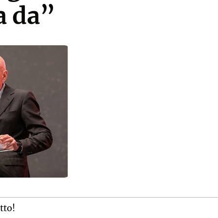
a da”
tto!