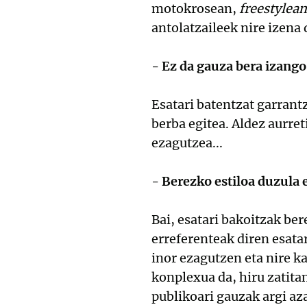
motokrosean,
freestylean
antolatzaileek nire izena
- Ez da gauza bera izango
Esatari batentzat garrant
berba egitea. Aldez aurre
ezagutzea...
- Berezko estiloa duzula
Bai, esatari bakoitzak ber
erreferenteak diren esata
inor ezagutzen eta nire k
konplexua da, hiru zatitan
publikoari gauzak argi az