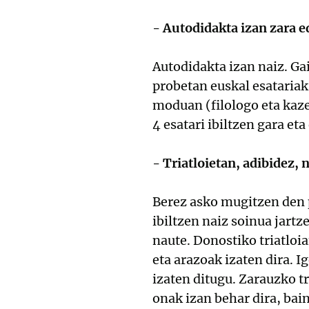
- Autodidakta izan zara 
Autodidakta izan naiz. Ga
probetan euskal esatariak
moduan (filologo eta kaz
4 esatari ibiltzen gara et
- Triatloietan, adibidez, 
Berez asko mugitzen den p
ibiltzen naiz soinua jart
naute. Donostiko triatloi
eta arazoak izaten dira. I
izaten ditugu. Zarauzko tr
onak izan behar dira, bai