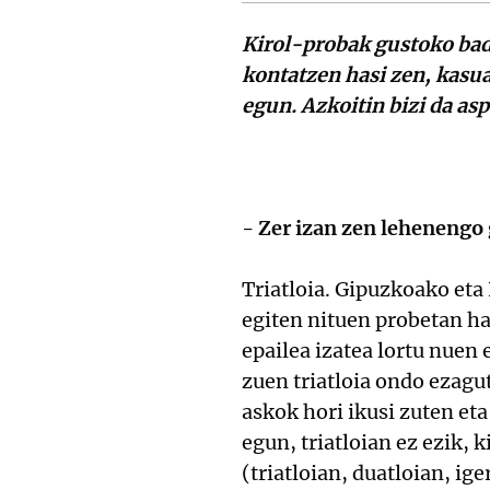
Kirol-probak gustoko badi
kontatzen hasi zen, kasua
egun. Azkoitin bizi da as
- Zer izan zen lehenengo g
Triatloia. Gipuzkoako eta 
egiten nituen probetan ha
epailea izatea lortu nuen 
zuen triatloia ondo ezag
askok hori ikusi zuten eta
egun, triatloian ez ezik, 
(triatloian, duatloian, ig