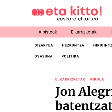
Albisteak
Elkarrizketak
GIZARTEA
HEZKUNTZA
HIRIGINT
OSASUNA
POLITIKA
ELKARRIZKETAK
KIROLA
Jon Alegr
batentzat