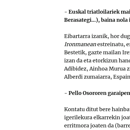
- Euskal triatloilariek ma
Berasategi...), baina nola
Eibartarra izanik, hor dug
Ironmanean
estreinatu, e
Bestetik, gazte mailan Ir
izan da eta etorkizun han
Adibidez, Ainhoa Murua za
Alberdi zumaiarra, Espain
- Pello Osororen garaipen
Kontatu ditut bere hainba
igerilekura elkarrekin joa
erritmora joaten da (barr