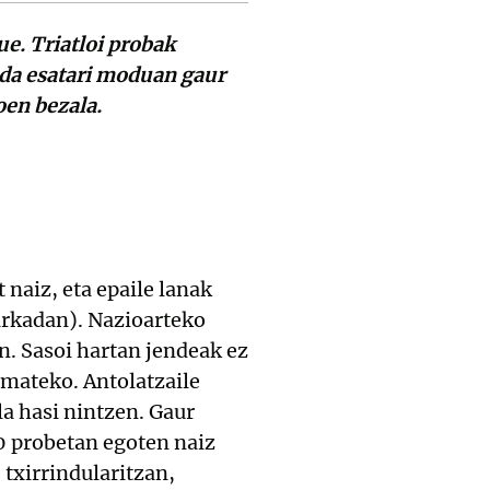
e. Triatloi probak
n da esatari moduan gaur
oen bezala.
 naiz, eta epaile lanak
arkadan). Nazioarteko
an. Sasoi hartan jendeak ez
emateko. Antolatzaile
la hasi nintzen. Gaur
50 probetan egoten naiz
 txirrindularitzan,