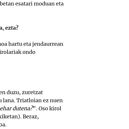
robetan esatari moduan eta
a, ezta?
noa hartu eta jendaurrean
irolariak ondo
zen duzu, zuretzat
 lana. Triatloian ez nuen
behar dutena?
”. Oso kirol
xiketan). Beraz,
oa.