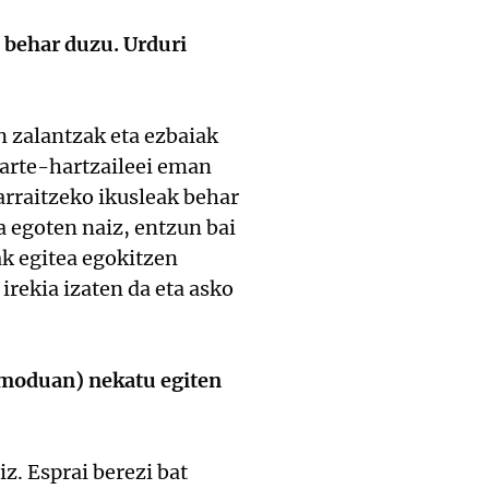
 behar duzu. Urduri
n zalantzak eta ezbaiak
 parte-hartzaileei eman
jarraitzeko ikusleak behar
 egoten naiz, entzun bai
k egitea egokitzen
irekia izaten da eta asko
k moduan) nekatu egiten
z. Esprai berezi bat