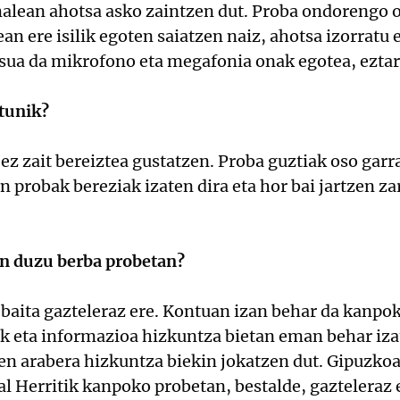
alean ahotsa asko zaintzen dut. Proba ondorengo o
n ere isilik egoten saiatzen naiz, ahotsa izorratu 
sua da mikrofono eta megafonia onak egotea, eztar
tunik?
 ez zait bereiztea gustatzen. Proba guztiak oso garra
n probak bereziak izaten dira eta hor bai jartzen za
en duzu berba probetan?
 baita gazteleraz ere. Kontuan izan behar da kanpo
ak eta informazioa hizkuntza bietan eman behar izat
en arabera hizkuntza biekin jokatzen dut. Gipuzko
al Herritik kanpoko probetan, bestalde, gazteleraz 