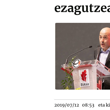
ezagutze
2019/07/12
08:53
eta ki