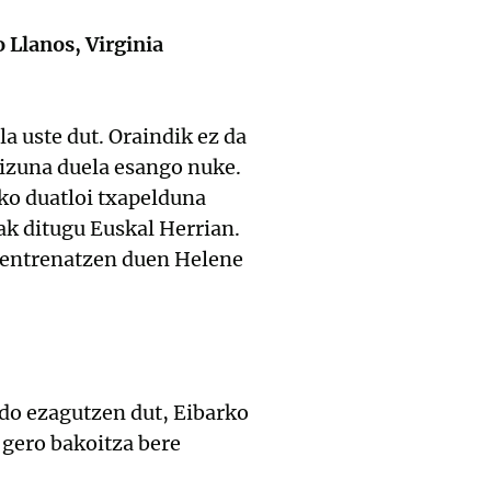
o Llanos, Virginia
la uste dut. Oraindik ez da
izuna duela esango nuke.
ko duatloi txapelduna
ak ditugu Euskal Herrian.
k entrenatzen duen Helene
ndo ezagutzen dut, Eibarko
a gero bakoitza bere