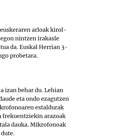
 euskeraren arloak kirol-
 egon nintzen irakasle
tua da. Euskal Herrian 3-
engo probetara.
a izan behar du. Lehian
 daude eta ondo ezagutzen
mikrofonoaren estaldurak
en frekuentziekin arazoak
 atala dauka. Mikrofonoak
 dute.