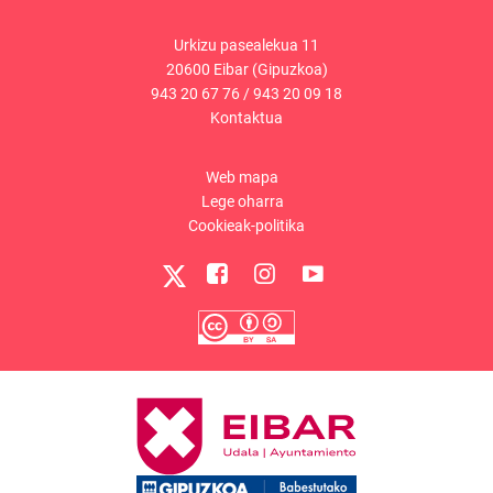
Urkizu pasealekua 11
20600 Eibar (Gipuzkoa)
943 20 67 76
/
943 20 09 18
Kontaktua
Web mapa
Lege oharra
Cookieak-politika