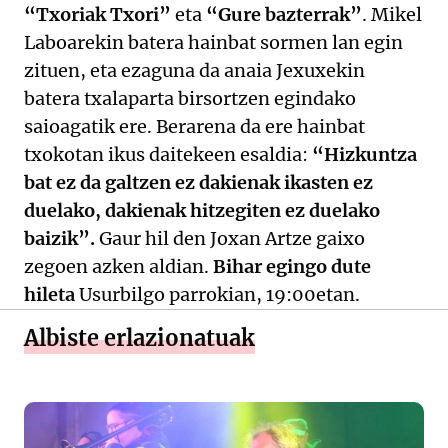
“Txoriak Txori”
eta
“Gure bazterrak”
. Mikel
Laboarekin batera hainbat sormen lan egin
zituen, eta ezaguna da anaia Jexuxekin
batera txalaparta birsortzen egindako
saioagatik ere. Berarena da ere hainbat
txokotan ikus daitekeen esaldia:
“Hizkuntza
bat ez da galtzen ez dakienak ikasten ez
duelako, dakienak hitzegiten ez duelako
baizik”.
Gaur hil den Joxan Artze gaixo
zegoen azken aldian.
Bihar egingo dute
hileta
Usurbilgo parrokian, 19:00etan.
Albiste erlazionatuak