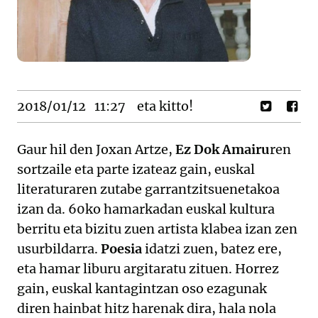
2018/01/12
11:27
eta kitto!
Gaur hil den Joxan Artze,
Ez Dok Amairu
ren
sortzaile eta parte izateaz gain, euskal
literaturaren zutabe garrantzitsuenetakoa
izan da. 60ko hamarkadan euskal kultura
berritu eta bizitu zuen artista klabea izan zen
usurbildarra.
Poesia
idatzi zuen, batez ere,
eta hamar liburu argitaratu zituen. Horrez
gain, euskal kantagintzan oso ezagunak
diren hainbat hitz harenak dira, hala nola