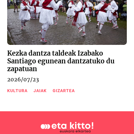
Kezka dantza taldeak Izabako
Santiago egunean dantzatuko du
zapatuan
2026/07/23
KULTURA
JAIAK
GIZARTEA