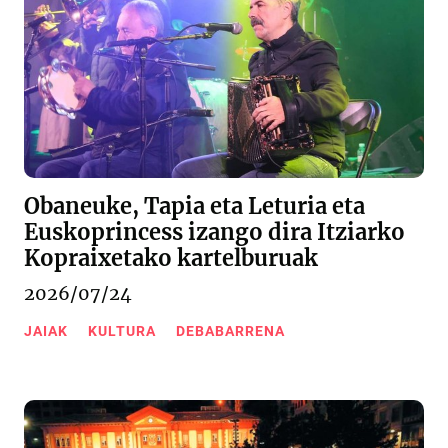
Obaneuke, Tapia eta Leturia eta
Euskoprincess izango dira Itziarko
Kopraixetako kartelburuak
2026/07/24
JAIAK
KULTURA
DEBABARRENA