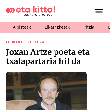
Albisteak
Elkarrizketak
Iritzia
EUSKARA
KULTURA
Joxan Artze poeta eta
txalapartaria hil da