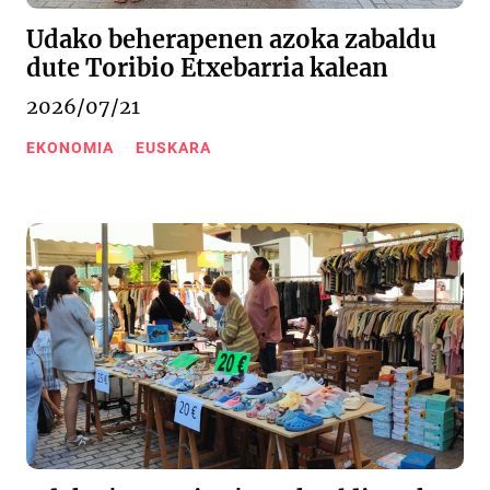
Udako beherapenen azoka zabaldu
dute Toribio Etxebarria kalean
2026/07/21
EKONOMIA
EUSKARA