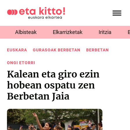
Albisteak
Elkarrizketak
Iritzia
EUSKARA
GURASOAK BERBETAN
BERBETAN
ONGI ETORRI
Kalean eta giro ezin
hobean ospatu zen
Berbetan Jaia