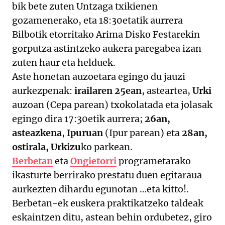
bik bete zuten Untzaga txikienen
gozamenerako, eta 18:30etatik aurrera
Bilbotik etorritako Arima Disko Festarekin
gorputza astintzeko aukera paregabea izan
zuten haur eta helduek.
Aste honetan auzoetara egingo du jauzi
aurkezpenak:
irailaren 25ean
, asteartea,
Urki
auzoan (Cepa parean) txokolatada eta jolasak
egingo dira 17:30etik aurrera;
26an,
asteazkena
,
Ipuruan
(Ipur parean) eta
28an,
ostirala, Urkizu
ko parkean.
Berbetan
eta
Ongietorri
programetarako
ikasturte berrirako prestatu duen egitaraua
aurkezten dihardu egunotan …eta kitto!.
Berbetan-ek euskera praktikatzeko taldeak
eskaintzen ditu, astean behin ordubetez, giro