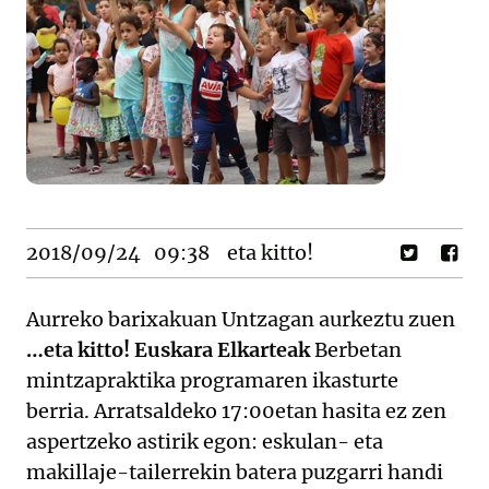
2018/09/24
09:38
eta kitto!
Aurreko barixakuan Untzagan aurkeztu zuen
…eta kitto! Euskara Elkarteak
Berbetan
mintzapraktika programaren ikasturte
berria. Arratsaldeko 17:00etan hasita ez zen
aspertzeko astirik egon: eskulan- eta
makillaje-tailerrekin batera puzgarri handi