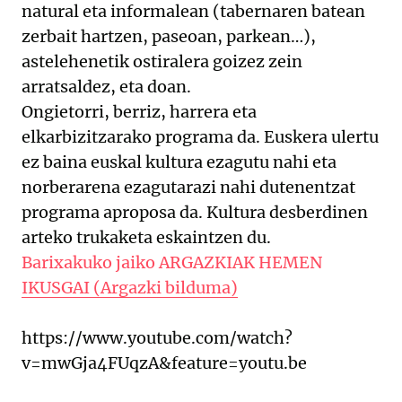
natural eta informalean (tabernaren batean
zerbait hartzen, paseoan, parkean…),
astelehenetik ostiralera goizez zein
arratsaldez, eta doan.
Ongietorri, berriz, harrera eta
elkarbizitzarako programa da. Euskera ulertu
ez baina euskal kultura ezagutu nahi eta
norberarena ezagutarazi nahi dutenentzat
programa aproposa da. Kultura desberdinen
arteko trukaketa eskaintzen du.
Barixakuko jaiko ARGAZKIAK HEMEN
IKUSGAI (Argazki bilduma)
https://www.youtube.com/watch?
v=mwGja4FUqzA&feature=youtu.be