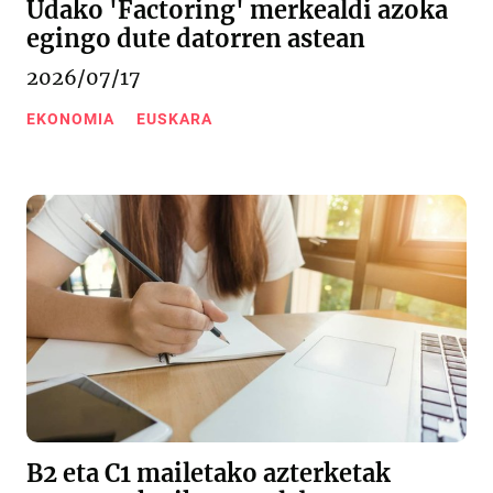
Udako 'Factoring' merkealdi azoka
egingo dute datorren astean
2026/07/17
EKONOMIA
EUSKARA
B2 eta C1 mailetako azterketak