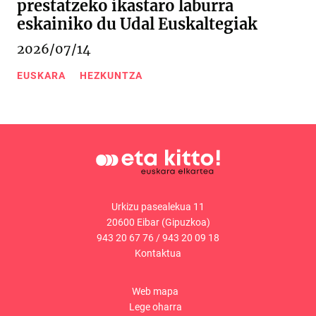
prestatzeko ikastaro laburra
eskainiko du Udal Euskaltegiak
2026/07/14
EUSKARA
HEZKUNTZA
Urkizu pasealekua 11
20600 Eibar (Gipuzkoa)
943 20 67 76
/
943 20 09 18
Kontaktua
Web mapa
Lege oharra