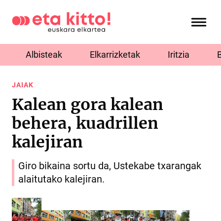
Albisteak
Elkarrizketak
Iritzia
JAIAK
Kalean gora kalean
behera, kuadrillen
kalejiran
Giro bikaina sortu da, Ustekabe txarangak
alaitutako kalejiran.