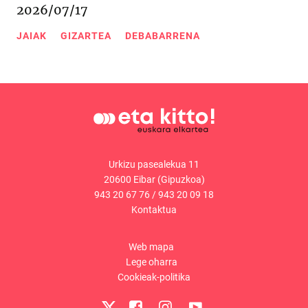
2026/07/17
JAIAK
GIZARTEA
DEBABARRENA
Urkizu pasealekua 11
20600 Eibar (Gipuzkoa)
943 20 67 76
/
943 20 09 18
Kontaktua
Web mapa
Lege oharra
Cookieak-politika