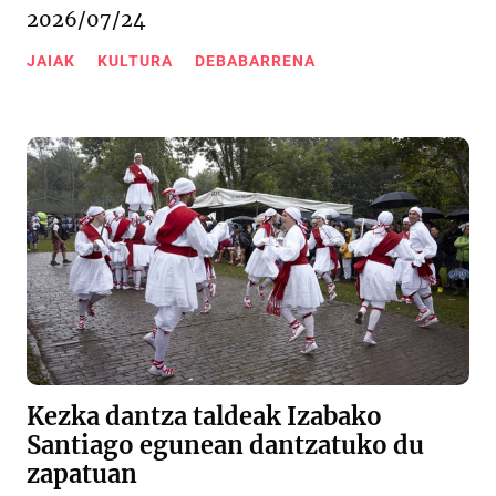
2026/07/24
JAIAK
KULTURA
DEBABARRENA
Kezka dantza taldeak Izabako
Santiago egunean dantzatuko du
zapatuan