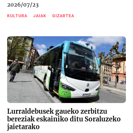
2026/07/23
KULTURA
JAIAK
GIZARTEA
Lurraldebusek gaueko zerbitzu
bereziak eskainiko ditu Soraluzeko
jaietarako