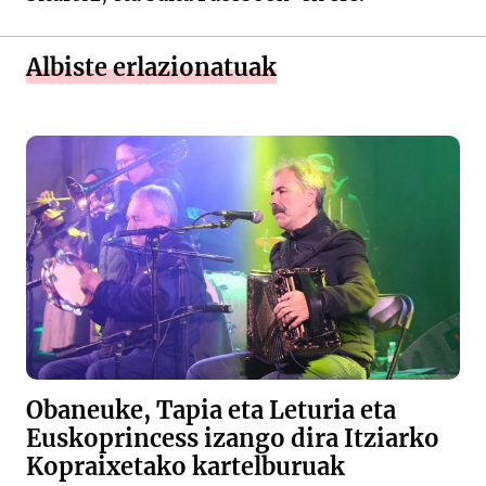
Albiste erlazionatuak
Obaneuke, Tapia eta Leturia eta
Euskoprincess izango dira Itziarko
Kopraixetako kartelburuak