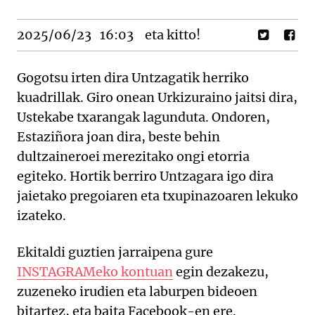
2025/06/23
16:03
eta kitto!
Gogotsu irten dira Untzagatik herriko
kuadrillak. Giro onean Urkizuraino jaitsi dira,
Ustekabe txarangak lagunduta. Ondoren,
Estaziñora joan dira, beste behin
dultzaineroei merezitako ongi etorria
egiteko. Hortik berriro Untzagara igo dira
jaietako pregoiaren eta txupinazoaren lekuko
izateko.
Ekitaldi guztien jarraipena gure
INSTAGRAMeko kontuan
egin dezakezu,
zuzeneko irudien eta laburpen bideoen
bitartez, eta baita Facebook-en ere.