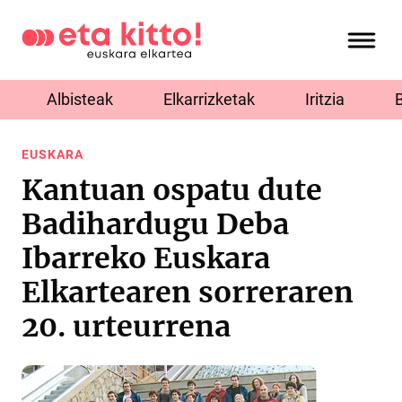
Albisteak
Elkarrizketak
Iritzia
EUSKARA
Kantuan ospatu dute
Badihardugu Deba
Ibarreko Euskara
Elkartearen sorreraren
20. urteurrena