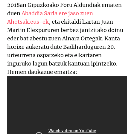
2018an Gipuzkoako Foru Aldundiak ematen
duen
Abaddia Saria ere jaso zuen
Ahotsak.eus-ek
, eta ekitaldi hartan Juan
Martin Elexpururen berbez jantzitako doinu
eder bat abestu zuen Ainara Ortegak. Kanta
horixe aukeratu dute Badiharduguren 20.
urteurrena ospatzeko eta elkartaren
inguruko lagun batzuk kantuan ipintzeko.
Hemen daukazue emaitza: