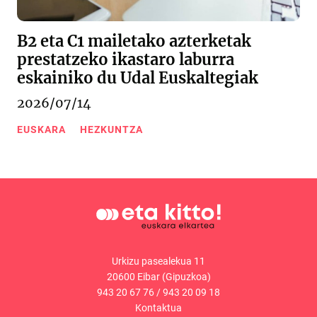
B2 eta C1 mailetako azterketak
prestatzeko ikastaro laburra
eskainiko du Udal Euskaltegiak
2026/07/14
EUSKARA
HEZKUNTZA
Urkizu pasealekua 11
20600 Eibar (Gipuzkoa)
943 20 67 76
/
943 20 09 18
Kontaktua