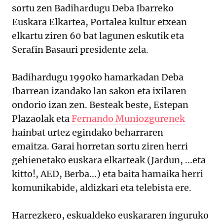
sortu zen Badihardugu Deba Ibarreko
Euskara Elkartea, Portalea kultur etxean
elkartu ziren 60 bat lagunen eskutik eta
Serafin Basauri presidente zela.
Badihardugu 1990ko hamarkadan Deba
Ibarrean izandako lan sakon eta ixilaren
ondorio izan zen. Besteak beste, Estepan
Plazaolak eta
Fernando Muniozgurenek
hainbat urtez egindako beharraren
emaitza. Garai horretan sortu ziren herri
gehienetako euskara elkarteak (Jardun, ...eta
kitto!, AED, Berba...) eta baita hamaika herri
komunikabide, aldizkari eta telebista ere.
Harrezkero, eskualdeko euskararen inguruko