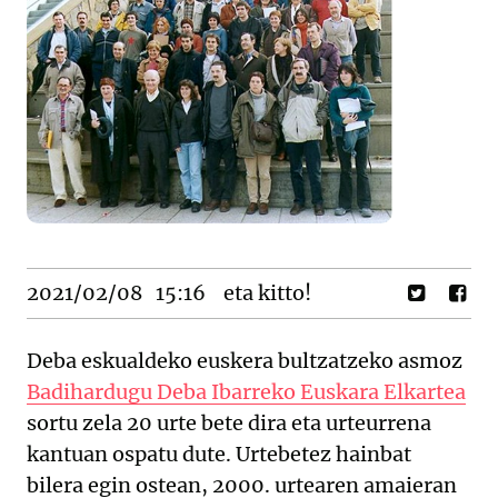
2021/02/08
15:16
eta kitto!
Deba eskualdeko euskera bultzatzeko asmoz
Badihardugu Deba Ibarreko Euskara Elkartea
sortu zela 20 urte bete dira eta urteurrena
kantuan ospatu dute. Urtebetez hainbat
bilera egin ostean, 2000. urtearen amaieran