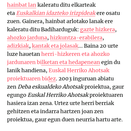
hainbat lan
kaleratu ditu elkarteak
eta
Euskalkian idazteko irizpideak
ere osatu
zuen. Gainera, hainbat arlotako lanak ere
kaleratu ditu Badiharduguk:
gazte hizkera
,
ahozko jarduna
,
hizkuntza-erabilera
,
adizkiak
,
kantak eta jolasak
... Baina 20 urte
luze hauetan
herri-hizkeren eta ahozko
jardunaren bilketan eta hedapenean
egin du
lanik handiena,
Euskal Herriko Ahotsak
proiektuaren bidez
. 2003 inguruan abiatu
zen
Deba eskualdeko Ahotsak
proiektua, gaur
egungo
Euskal Herriko Ahotsak
proiektuaren
hasiera izan zena. Urtez urte herri berriak
gehitzen eta indarra hartzen joan zen
proiektua, gaur egun duen neurria hartu arte.