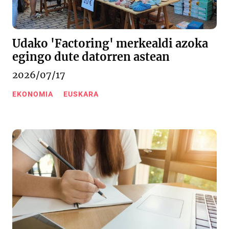
Udako 'Factoring' merkealdi azoka
egingo dute datorren astean
2026/07/17
EKONOMIA
EUSKARA