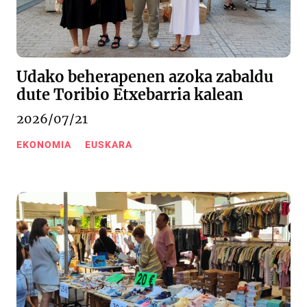
Udako beherapenen azoka zabaldu
dute Toribio Etxebarria kalean
2026/07/21
EKONOMIA
EUSKARA