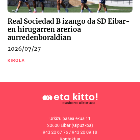
Real Sociedad B izango da SD Eibar-
en hirugarren arerioa
aurredenboraldian
2026/07/27
KIROLA
Urkizu pasealekua 11
20600 Eibar (Gipuzkoa)
943 20 67 76
/
943 20 09 18
Kontaktua