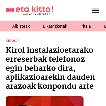
Albisteak
Elkarrizketak
Iritzia
KIROLA
Kirol instalazioetarako
erreserbak telefonoz
egin beharko dira,
aplikazioarekin dauden
arazoak konpondu arte