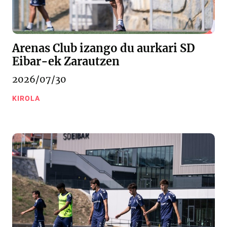
Arenas Club izango du aurkari SD
Eibar-ek Zarautzen
2026/07/30
KIROLA