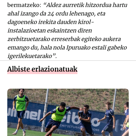
bermatzeko:
“Aldez aurretik hitzordua hartu
ahal izango da 24 ordu lehenago, eta
dagoeneko irekita dauden kirol-
instalazioetan eskaintzen diren
zerbitzuetarako erreserbak egiteko aukera
emango du, hala nola Ipuruako estali gabeko
igerilekuetarako”.
Albiste erlazionatuak