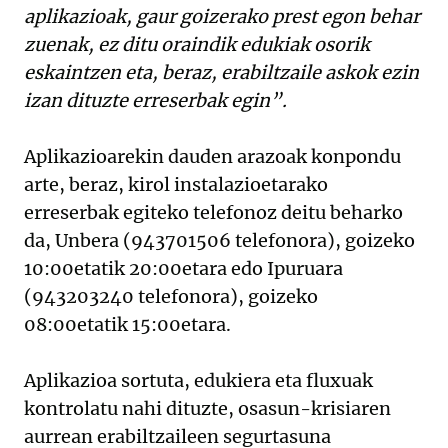
aplikazioak, gaur goizerako prest egon behar
zuenak, ez ditu oraindik edukiak osorik
eskaintzen eta, beraz, erabiltzaile askok ezin
izan dituzte erreserbak egin”.
Aplikazioarekin dauden arazoak konpondu
arte, beraz, kirol instalazioetarako
erreserbak egiteko telefonoz deitu beharko
da, Unbera (943701506 telefonora), goizeko
10:00etatik 20:00etara edo Ipuruara
(943203240 telefonora), goizeko
08:00etatik 15:00etara.
Aplikazioa sortuta, edukiera eta fluxuak
kontrolatu nahi dituzte, osasun-krisiaren
aurrean erabiltzaileen segurtasuna