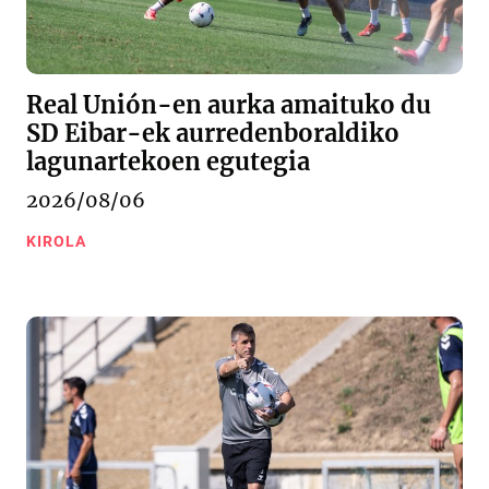
Real Unión-en aurka amaituko du
SD Eibar-ek aurredenboraldiko
lagunartekoen egutegia
2026/08/06
KIROLA