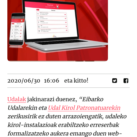
2020/06/30
16:06
eta kitto!
Udalak
jakinarazi duenez,
“Eibarko
Udalarekin eta
Udal Kirol Patronatuarekin
zerikusirik ez duten arrazoiengatik, udaleko
kirol-instalazioak erabiltzeko erreserbak
formalizatzeko aukera emango duen web-