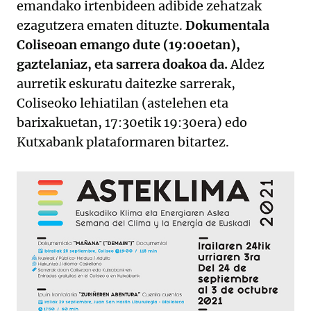
emandako irtenbideen adibide zehatzak
ezagutzera ematen dituzte.
Dokumentala
Coliseoan emango dute (19:00etan),
gaztelaniaz, eta sarrera doakoa da.
Aldez
aurretik eskuratu daitezke sarrerak,
Coliseoko lehiatilan (astelehen eta
barixakuetan, 17:30etik 19:30era) edo
Kutxabank plataformaren bitartez.