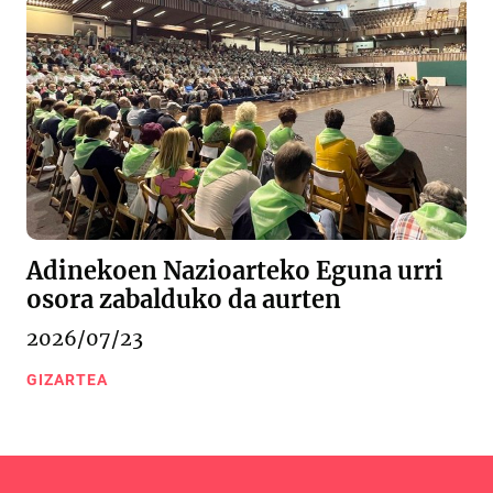
Adinekoen Nazioarteko Eguna urri
osora zabalduko da aurten
2026/07/23
GIZARTEA