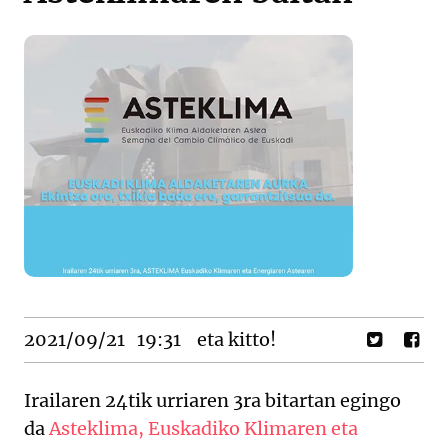
2021/09/21
19:31
eta kitto!
Irailaren 24tik urriaren 3ra bitartan egingo
da
Asteklima, Euskadiko Klimaren eta