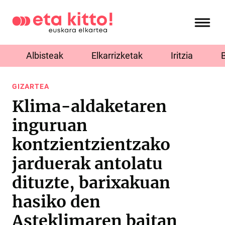
Albisteak
Elkarrizketak
Iritzia
GIZARTEA
Klima-aldaketaren
inguruan
kontzientzientzako
jarduerak antolatu
dituzte, barixakuan
hasiko den
Asteklimaren baitan