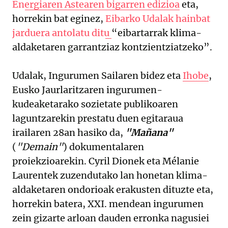
Energiaren Astearen bigarren edizioa
eta,
horrekin bat eginez,
Eibarko Udalak hainbat
jarduera antolatu ditu
“eibartarrak klima-
aldaketaren garrantziaz kontzientziatzeko”.
Udalak, Ingurumen Sailaren bidez eta
Ihobe
,
Eusko Jaurlaritzaren ingurumen-
kudeaketarako sozietate publikoaren
laguntzarekin prestatu duen egitaraua
irailaren 28an hasiko da,
"Mañana"
(
"Demain"
) dokumentalaren
proiekzioarekin. Cyril Dionek eta Mélanie
Laurentek zuzendutako lan honetan klima-
aldaketaren ondorioak erakusten dituzte eta,
horrekin batera, XXI. mendean ingurumen
zein gizarte arloan dauden erronka nagusiei