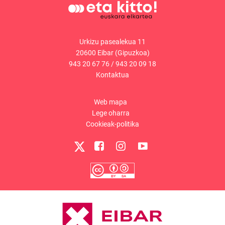
Urkizu pasealekua 11
20600 Eibar (Gipuzkoa)
943 20 67 76
/
943 20 09 18
Kontaktua
Web mapa
Lege oharra
Cookieak-politika