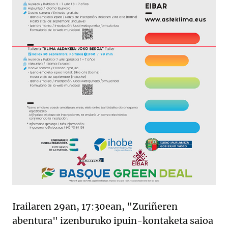
Irailaren 29an, 17:30ean, "Zuriñeren
abentura" izenburuko ipuin-kontaketa saioa