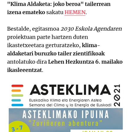
"Klima Aldaketa: joko beroa" tailerrean
izena emateko
sakatu
HEMEN
.
Bestalde, egitasmoa
2030 Eskola Agendaren
proiektuan parte hartzen duten
ikastetxeetara gerturatzeko,
klima-
aldaketari buruzko tailer zientifikoak
antolatuko dira
Lehen Hezkuntza 6. mailako
ikasleeentzat
.