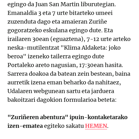
egingo da Juan San Martin liburutegian.
Emanaldia 3 eta 7 urte bitarteko umeei
zuzenduta dago eta amaieran Zuriñe
gogoratzeko eskulana egingo dute. Eta
irailaren 30ean (eguaztena), 7-12 urte arteko
neska-mutilentzat "Klima Aldaketa: joko
beroa" izeneko tailerra egingo dute
Portaleko areto nagusian, 17:30ean hasita.
Sarrera doakoa da batean zein bestean, baina
aurretik izena eman beharko da nahitaez,
Udalaren webgunean sartu eta jarduera
bakoitzari dagokion formularioa beteta:
"Zuriñeren abentura" ipuin-kontaketarako
izen-ematea
egiteko sakatu
HEMEN
.