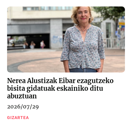
Nerea Alustizak Eibar ezagutzeko
bisita gidatuak eskainiko ditu
abuztuan
2026/07/29
GIZARTEA