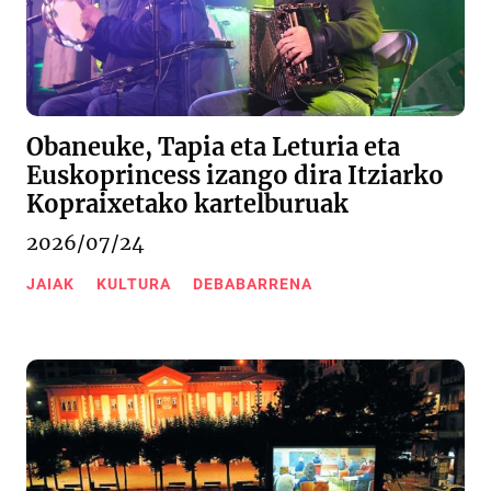
Obaneuke, Tapia eta Leturia eta
Euskoprincess izango dira Itziarko
Kopraixetako kartelburuak
2026/07/24
JAIAK
KULTURA
DEBABARRENA