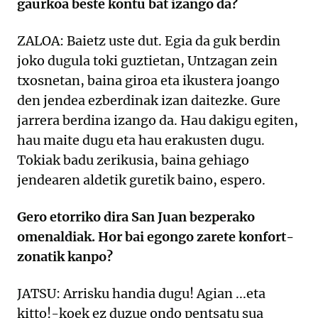
gaurkoa beste kontu bat izango da?
ZALOA: Baietz uste dut. Egia da guk berdin
joko dugula toki guztietan, Untzagan zein
txosnetan, baina giroa eta ikustera joango
den jendea ezberdinak izan daitezke. Gure
jarrera berdina izango da. Hau dakigu egiten,
hau maite dugu eta hau erakusten dugu.
Tokiak badu zerikusia, baina gehiago
jendearen aldetik guretik baino, espero.
Gero etorriko dira San Juan bezperako
omenaldiak. Hor bai egongo zarete konfort-
zonatik kanpo?
JATSU: Arrisku handia dugu! Agian ...eta
kitto!-koek ez duzue ondo pentsatu sua