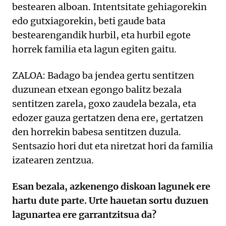
bestearen alboan. Intentsitate gehiagorekin
edo gutxiagorekin, beti gaude bata
bestearengandik hurbil, eta hurbil egote
horrek familia eta lagun egiten gaitu.
ZALOA: Badago ba jendea gertu sentitzen
duzunean etxean egongo balitz bezala
sentitzen zarela, goxo zaudela bezala, eta
edozer gauza gertatzen dena ere, gertatzen
den horrekin babesa sentitzen duzula.
Sentsazio hori dut eta niretzat hori da familia
izatearen zentzua.
Esan bezala, azkenengo diskoan lagunek ere
hartu dute parte. Urte hauetan sortu duzuen
lagunartea ere garrantzitsua da?