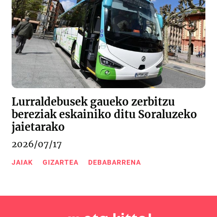
Lurraldebusek gaueko zerbitzu
bereziak eskainiko ditu Soraluzeko
jaietarako
2026/07/17
JAIAK
GIZARTEA
DEBABARRENA