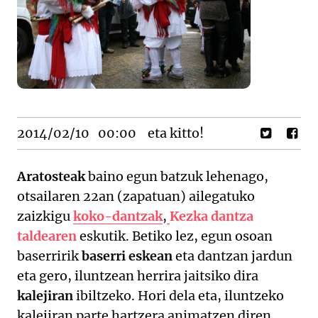
2014/02/10
00:00
eta kitto!
Aratosteak
baino egun batzuk lehenago,
otsailaren 22an (zapatuan) ailegatuko
zaizkigu
koko-dantzak
,
Kezka dantza
taldearen
eskutik. Betiko lez, egun osoan
baserririk
baserri eskean
eta dantzan jardun
eta gero, iluntzean herrira jaitsiko dira
kalejiran
ibiltzeko. Hori dela eta, iluntzeko
kalejiran parte hartzera animatzen diren