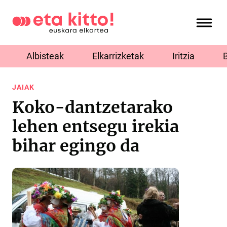
Albisteak
Elkarrizketak
Iritzia
JAIAK
Koko-dantzetarako
lehen entsegu irekia
bihar egingo da