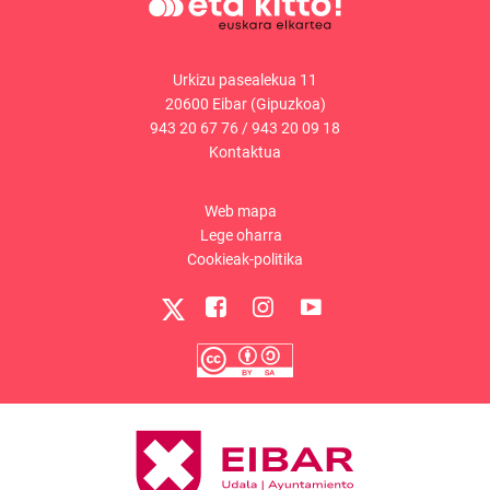
Urkizu pasealekua 11
20600 Eibar (Gipuzkoa)
943 20 67 76
/
943 20 09 18
Kontaktua
Web mapa
Lege oharra
Cookieak-politika