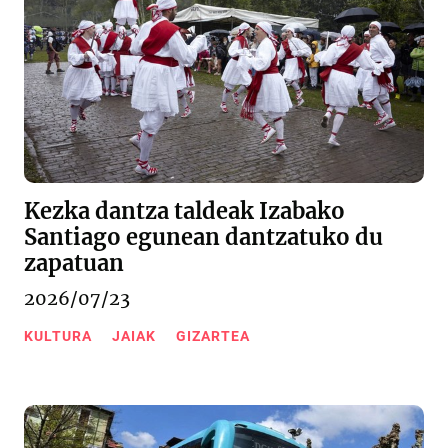
Kezka dantza taldeak Izabako
Santiago egunean dantzatuko du
zapatuan
2026/07/23
KULTURA
JAIAK
GIZARTEA