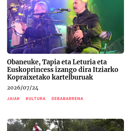
Obaneuke, Tapia eta Leturia eta
Euskoprincess izango dira Itziarko
Kopraixetako kartelburuak
2026/07/24
JAIAK
KULTURA
DEBABARRENA