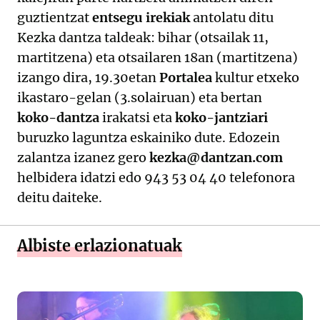
guztientzat
entsegu irekiak
antolatu ditu
Kezka dantza taldeak: bihar (otsailak 11,
martitzena) eta otsailaren 18an (martitzena)
izango dira, 19.30etan
Portalea
kultur etxeko
ikastaro-gelan (3.solairuan) eta bertan
koko-dantza
irakatsi eta
koko-jantziari
buruzko laguntza eskainiko dute. Edozein
zalantza izanez gero
kezka@dantzan.com
helbidera idatzi edo 943 53 04 40 telefonora
deitu daiteke.
Albiste erlazionatuak