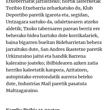
Etxeberriatik jarraitzeko; hortik lasterketak
Toribio Etxebarria zeharkatuko du, Klub
Deportibo paretik igarota eta, segidan,
Untzagara sartuko da, udaletxearen atzeko
aldetik; Txoko tabernaren parean berriz ere
beherako bidea hartuko dute korrikalariek,
baina bigarren bueltan Bidebarrietan behera
jarraituko dute, San Andres ikastetxe paretik
Urkizuraino jaitsi eta handik Barrena
kaleraino joateko; ibilbidearen azken zatia
herriko kaleetatik kanpora, Azitainen,
autopistako errotondatik aurrera beteko
dute, Industrias Mail paretik pasatuta
Maltzagaraino.