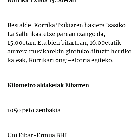
Korrika Txikia 15.00etan
Bestalde, Korrika Txikiaren hasiera Isasiko
La Salle ikastetxe parean izango da,
15.00etan. Eta bien bitartean, 16.00etatik
aurrera musikarekin girotuko dituzte herriko
kaleak, Korrikari ongi-etorria egiteko.
Kilometro aldaketak Eibarren
1050 peto zenbakia
Uni Eibar-Ermua BHI