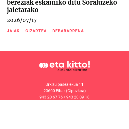
bereziak eskainiko ditu Soraluzeko
jaietarako
2026/07/17
JAIAK
GIZARTEA
DEBABARRENA
Urkizu pasealekua 11
20600 Eibar (Gipuzkoa)
943 20 67 76
/
943 20 09 18
Kontaktua
Web mapa
Lege oharra