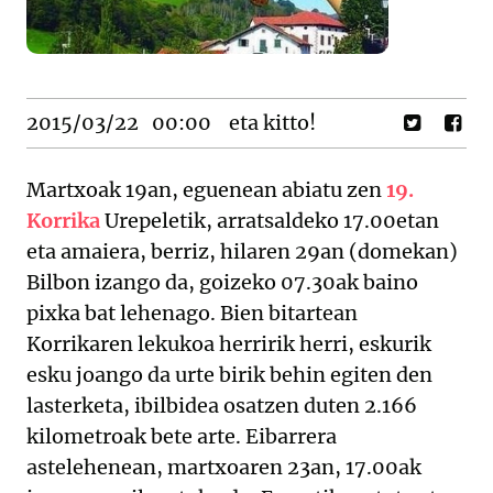
2015/03/22
00:00
eta kitto!
Martxoak 19an, eguenean abiatu zen
19.
Korrika
Urepeletik, arratsaldeko 17.00etan
eta amaiera, berriz, hilaren 29an (domekan)
Bilbon izango da, goizeko 07.30ak baino
pixka bat lehenago. Bien bitartean
Korrikaren lekukoa herririk herri, eskurik
esku joango da urte birik behin egiten den
lasterketa, ibilbidea osatzen duten 2.166
kilometroak bete arte. Eibarrera
astelehenean, martxoaren 23an, 17.00ak