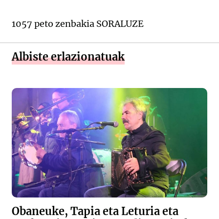
1057 peto zenbakia SORALUZE
Albiste erlazionatuak
Obaneuke, Tapia eta Leturia eta