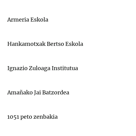
Armeria Eskola
Hankamotxak Bertso Eskola
Ignazio Zuloaga Institutua
Amañako Jai Batzordea
1051 peto zenbakia