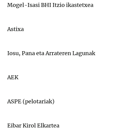
Mogel-Isasi BHI Itzio ikastetxea
Astixa
Iosu, Pana eta Arrateren Lagunak
AEK
ASPE (pelotariak)
Eibar Kirol Elkartea