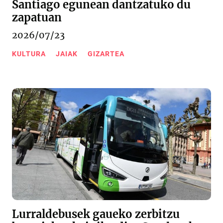
Santiago egunean dantzatuko du
zapatuan
2026/07/23
KULTURA
JAIAK
GIZARTEA
Lurraldebusek gaueko zerbitzu