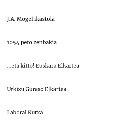
J.A. Mogel ikastola
1054 peto zenbakia
...eta kitto! Euskara Elkartea
Urkizu Guraso Elkartea
Laboral Kutxa