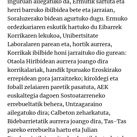
inguruan ailegatuko da, Ermutik sartuta eta
herri barruko ibilbidea bete eta jarraian,
Soraluzerako bidean agurtuko dugu. Ermuko
ordezkariaren eskutik hartuko du Eibarrek
Korrikaren lekukoa, Unibertsitate
Laboralaren parean eta, hortik aurrera,
Korrikak ibilbide honi jarraituko dio gurean:
Otaola Hiribidean aurrera joango dira
korrikalariak, handik Ipuruako Eroskirako
errepidean gora jarraitzeko; kiroldegi eta
foball zelaiaren paretik pasatuta, AEK
euskaltegia dagoen Sostoatarreneko
errebueltatik behera, Untzagaraino
ailegatuko dira; Calbeton zeharkatuta,
Bidebarrietatik aurrera joango dira, Tas-Tas
pareko errebuelta hartu eta Julian