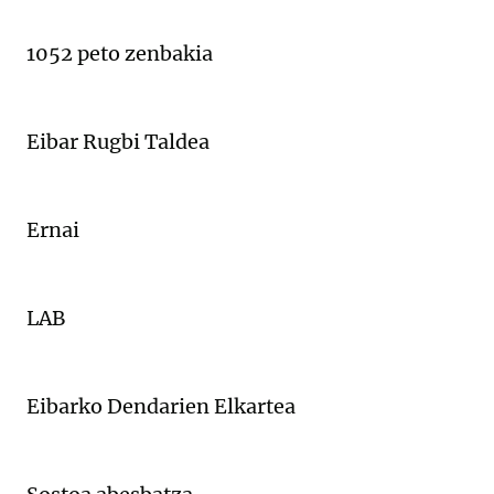
1052 peto zenbakia
Eibar Rugbi Taldea
Ernai
LAB
Eibarko Dendarien Elkartea