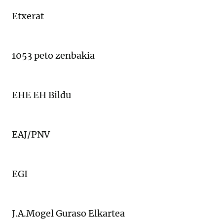
Etxerat
1053 peto zenbakia
EHE EH Bildu
EAJ/PNV
EGI
J.A.Mogel Guraso Elkartea