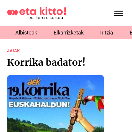
Albisteak
Elkarrizketak
Iritzia
JAIAK
Korrika badator!