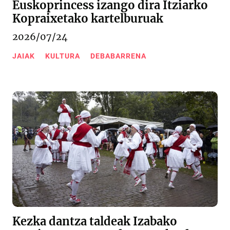
Euskoprincess izango dira Itziarko
Kopraixetako kartelburuak
2026/07/24
JAIAK
KULTURA
DEBABARRENA
Kezka dantza taldeak Izabako