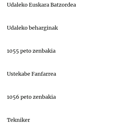
Udaleko Euskara Batzordea
Udaleko beharginak
1055 peto zenbakia
Ustekabe Fanfarrea
1056 peto zenbakia
Tekniker