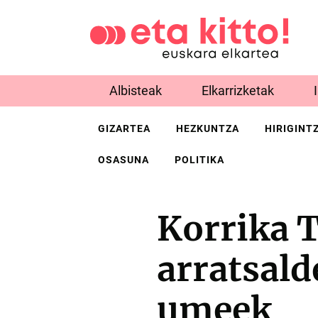
Albisteak
Elkarrizketak
GIZARTEA
HEZKUNTZA
HIRIGINT
OSASUNA
POLITIKA
Korrika T
arratsald
umeek