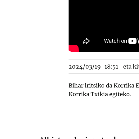
2024/03/19
18:51
eta ki
Bihar iritsiko da Korrika 
Korrika Txikia egiteko.