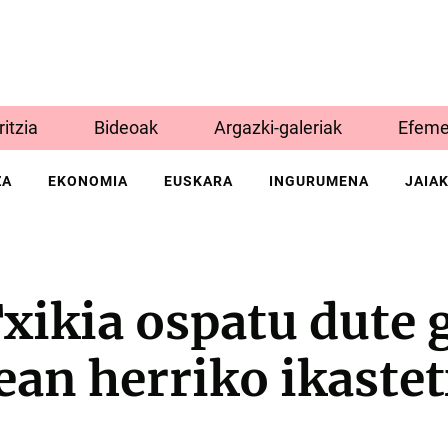
Iritzia
Bideoak
Argazki-galeriak
Efeme
ZA
EKONOMIA
EUSKARA
INGURUMENA
JAIA
xikia ospatu dute 
ean herriko ikaste