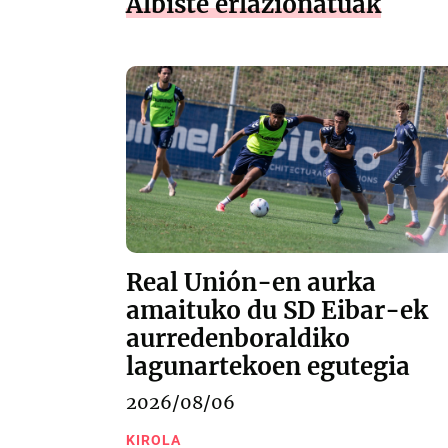
Albiste erlazionatuak
Real Unión-en aurka
amaituko du SD Eibar-ek
aurredenboraldiko
lagunartekoen egutegia
2026/08/06
KIROLA