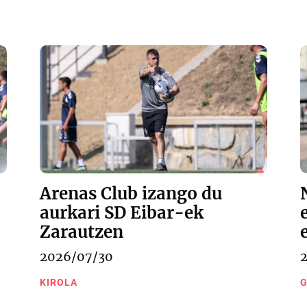
Arenas Club izango du
aurkari SD Eibar-ek
Zarautzen
2026/07/30
KIROLA
G