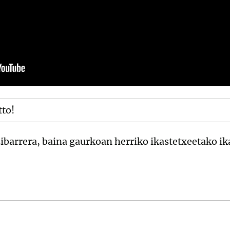
tto!
Eibarrera, baina gaurkoan herriko ikastetxeetako ik