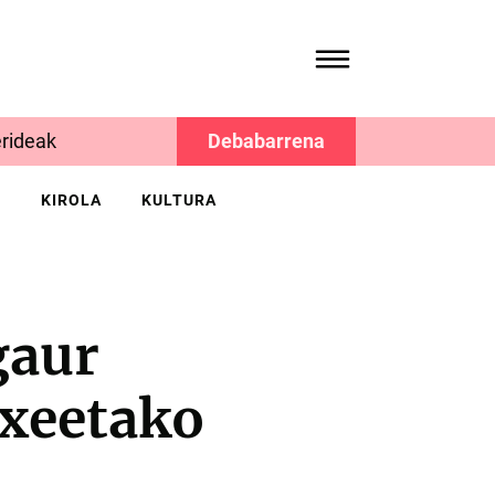
rideak
Debabarrena
K
KIROLA
KULTURA
gaur
txeetako