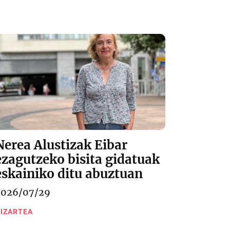
Nerea Alustizak Eibar
ezagutzeko bisita gidatuak
eskainiko ditu abuztuan
2026/07/29
IZARTEA