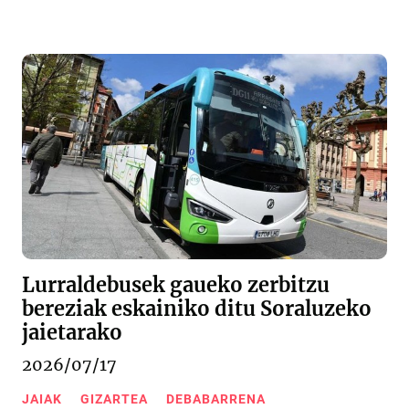
Lurraldebusek gaueko zerbitzu
bereziak eskainiko ditu Soraluzeko
jaietarako
2026/07/17
JAIAK
GIZARTEA
DEBABARRENA