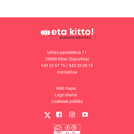
Urkizu pasealekua 11
20600 Eibar (Gipuzkoa)
943 20 67 76
/
943 20 09 18
Kontaktua
Web mapa
Lege oharra
Cookieak-politika