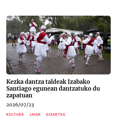
Kezka dantza taldeak Izabako
Santiago egunean dantzatuko du
zapatuan
2026/07/23
KULTURA
JAIAK
GIZARTEA