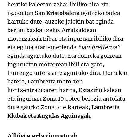
herriko kaleetan zehar ibiliko dira eta
13.00etan
San Kristobalera
igotzeko bidea
hartuko dute, auzoko jaiekin bat eginda
bertan bazkaltzeko. Arratsaldean
motorzaleak Eibar eta inguruan ibiliko dira
eta eguna afari-merienda
"lambretteroa"
eginda agurtuko dute. Eta domeka goizean
inguruetan motorrean ibili eta gero,
hurrengo urtera arte agurtuko dira. Horrekin
batera, Lambretta motorren
kontzentrazioaren harira,
Estaziño
kalean
eta inguruan
Zona 10
poteo berezia antolatu
dute gaurko Zona 10 elkarteak,
Lambretta
Klubak
eta
Angulas Aguinagak
.
Albiste erlazionatuak