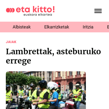
Albisteak
Elkarrizketak
Iritzia
JAIAK
Lambrettak, asteburuko
errege