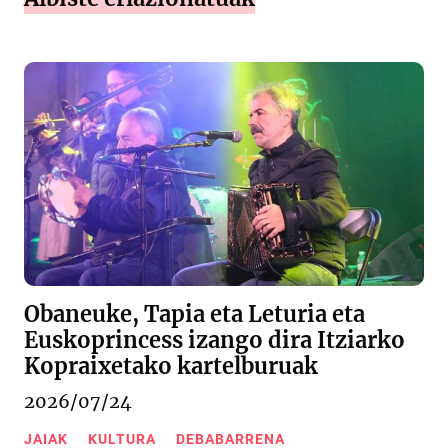
Obaneuke, Tapia eta Leturia eta
Euskoprincess izango dira Itziarko
Kopraixetako kartelburuak
2026/07/24
JAIAK
KULTURA
DEBABARRENA