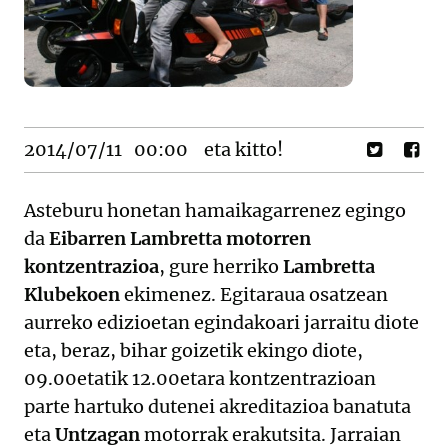
2014/07/11
00:00
eta kitto!
Asteburu honetan hamaikagarrenez egingo
da
Eibarren Lambretta motorren
kontzentrazioa
, gure herriko
Lambretta
Klubekoen
ekimenez. Egitaraua osatzean
aurreko edizioetan egindakoari jarraitu diote
eta, beraz, bihar goizetik ekingo diote,
09.00etatik 12.00etara kontzentrazioan
parte hartuko dutenei akreditazioa banatuta
eta
Untzagan
motorrak erakutsita. Jarraian