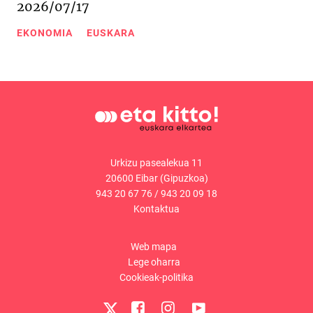
2026/07/17
EKONOMIA
EUSKARA
Urkizu pasealekua 11
20600 Eibar (Gipuzkoa)
943 20 67 76
/
943 20 09 18
Kontaktua
Web mapa
Lege oharra
Cookieak-politika