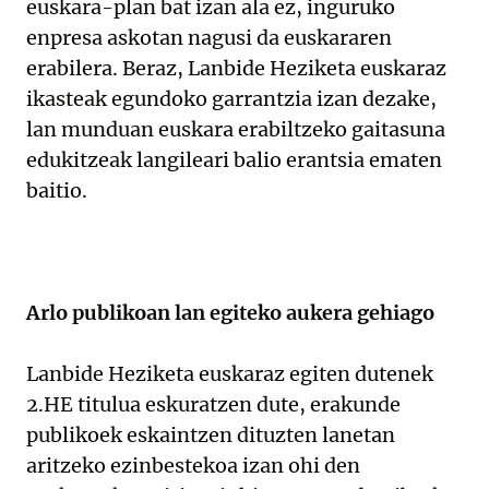
euskara-plan bat izan ala ez, inguruko
enpresa askotan nagusi da euskararen
erabilera. Beraz, Lanbide Heziketa euskaraz
ikasteak egundoko garrantzia izan dezake,
lan munduan euskara erabiltzeko gaitasuna
edukitzeak langileari balio erantsia ematen
baitio.
Arlo publikoan lan egiteko aukera gehiago
Lanbide Heziketa euskaraz egiten dutenek
2.HE titulua eskuratzen dute, erakunde
publikoek eskaintzen dituzten lanetan
aritzeko ezinbestekoa izan ohi den