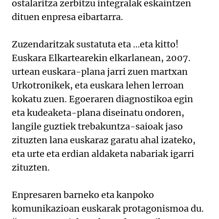
ostalaritza zerbitzu integralak eskaintzen
dituen enpresa eibartarra.
Zuzendaritzak sustatuta eta …eta kitto!
Euskara Elkartearekin elkarlanean, 2007.
urtean euskara-plana jarri zuen martxan
Urkotronikek, eta euskara lehen lerroan
kokatu zuen. Egoeraren diagnostikoa egin
eta kudeaketa-plana diseinatu ondoren,
langile guztiek trebakuntza-saioak jaso
zituzten lana euskaraz garatu ahal izateko,
eta urte eta erdian aldaketa nabariak igarri
zituzten.
Enpresaren barneko eta kanpoko
komunikazioan euskarak protagonismoa du.