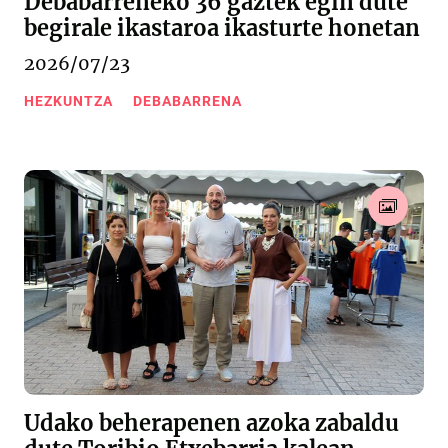
Debabarreneko 36 gaztek egin dute
begirale ikastaroa ikasturte honetan
2026/07/23
HEZKUNTZA
DEBABARRENA
Udako beherapenen azoka zabaldu