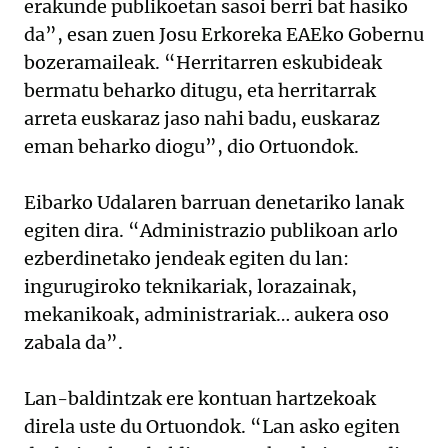
erakunde publikoetan sasoi berri bat hasiko
da”, esan zuen Josu Erkoreka EAEko Gobernu
bozeramaileak. “Herritarren eskubideak
bermatu beharko ditugu, eta herritarrak
arreta euskaraz jaso nahi badu, euskaraz
eman beharko diogu”, dio Ortuondok.
Eibarko Udalaren barruan denetariko lanak
egiten dira. “Administrazio publikoan arlo
ezberdinetako jendeak egiten du lan:
ingurugiroko teknikariak, lorazainak,
mekanikoak, administrariak… aukera oso
zabala da”.
Lan-baldintzak ere kontuan hartzekoak
direla uste du Ortuondok. “Lan asko egiten