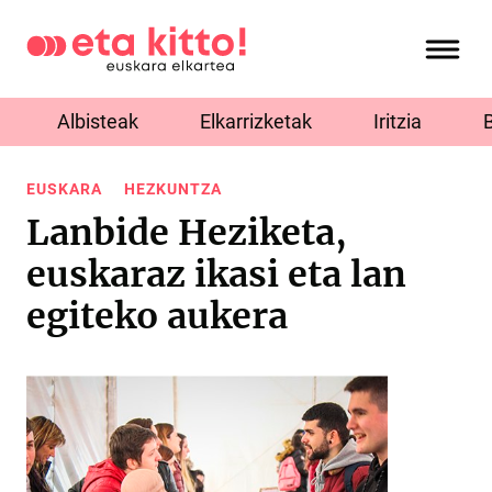
Albisteak
Elkarrizketak
Iritzia
EUSKARA
HEZKUNTZA
Lanbide Heziketa,
euskaraz ikasi eta lan
egiteko aukera