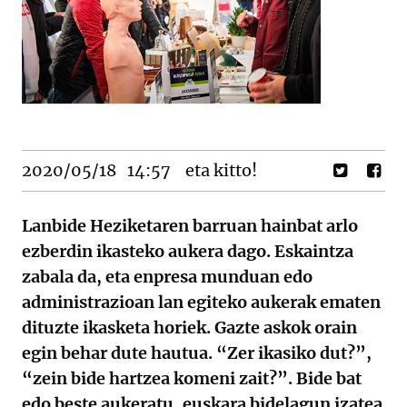
2020/05/18
14:57
eta kitto!
Lanbide Heziketaren barruan hainbat arlo
ezberdin ikasteko aukera dago. Eskaintza
zabala da, eta enpresa munduan edo
administrazioan lan egiteko aukerak ematen
dituzte ikasketa horiek. Gazte askok orain
egin behar dute hautua. “Zer ikasiko dut?”,
“zein bide hartzea komeni zait?”. Bide bat
edo beste aukeratu, euskara bidelagun izatea