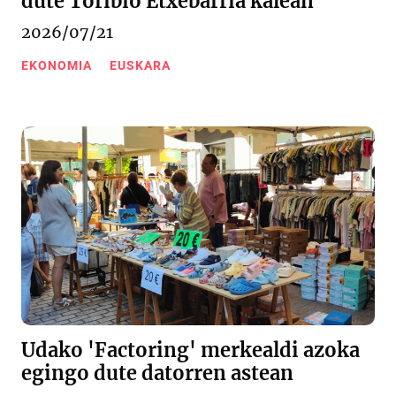
dute Toribio Etxebarria kalean
2026/07/21
EKONOMIA
EUSKARA
Udako 'Factoring' merkealdi azoka
egingo dute datorren astean