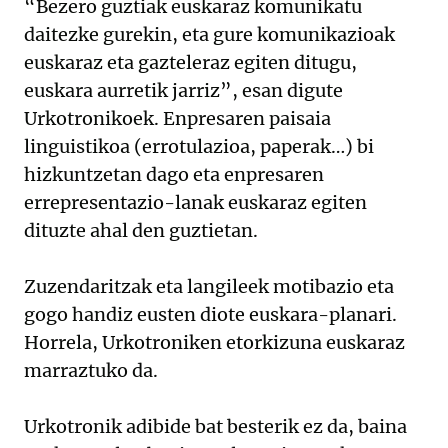
“Bezero guztiak euskaraz komunikatu
daitezke gurekin, eta gure komunikazioak
euskaraz eta gazteleraz egiten ditugu,
euskara aurretik jarriz”, esan digute
Urkotronikoek. Enpresaren paisaia
linguistikoa (errotulazioa, paperak…) bi
hizkuntzetan dago eta enpresaren
errepresentazio-lanak euskaraz egiten
dituzte ahal den guztietan.
Zuzendaritzak eta langileek motibazio eta
gogo handiz eusten diote euskara-planari.
Horrela, Urkotroniken etorkizuna euskaraz
marraztuko da.
Urkotronik adibide bat besterik ez da, baina