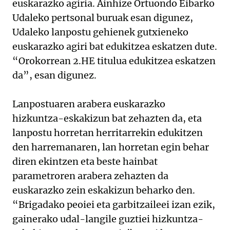
euskarazko agiria. Ainhize Ortuondo Eibarko
Udaleko pertsonal buruak esan digunez,
Udaleko lanpostu gehienek gutxieneko
euskarazko agiri bat edukitzea eskatzen dute.
“Orokorrean 2.HE titulua edukitzea eskatzen
da”, esan digunez.
Lanpostuaren arabera euskarazko
hizkuntza-eskakizun bat zehazten da, eta
lanpostu horretan herritarrekin edukitzen
den harremanaren, lan horretan egin behar
diren ekintzen eta beste hainbat
parametroren arabera zehazten da
euskarazko zein eskakizun beharko den.
“Brigadako peoiei eta garbitzaileei izan ezik,
gainerako udal-langile guztiei hizkuntza-