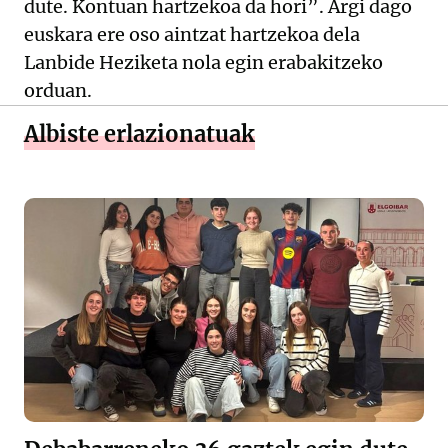
dute. Kontuan hartzekoa da hori”. Argi dago
euskara ere oso aintzat hartzekoa dela
Lanbide Heziketa nola egin erabakitzeko
orduan.
Albiste erlazionatuak