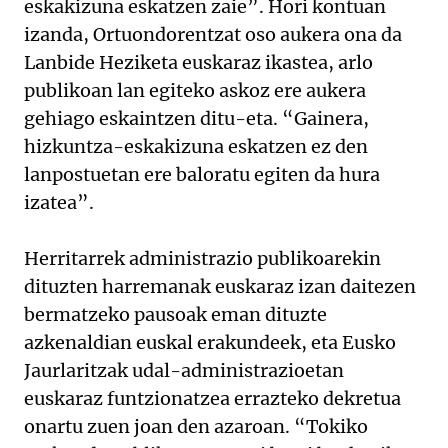
eskakizuna eskatzen zaie”. Hori kontuan
izanda, Ortuondorentzat oso aukera ona da
Lanbide Heziketa euskaraz ikastea, arlo
publikoan lan egiteko askoz ere aukera
gehiago eskaintzen ditu-eta. “Gainera,
hizkuntza-eskakizuna eskatzen ez den
lanpostuetan ere baloratu egiten da hura
izatea”.
Herritarrek administrazio publikoarekin
dituzten harremanak euskaraz izan daitezen
bermatzeko pausoak eman dituzte
azkenaldian euskal erakundeek, eta Eusko
Jaurlaritzak udal-administrazioetan
euskaraz funtzionatzea errazteko dekretua
onartu zuen joan den azaroan. “Tokiko