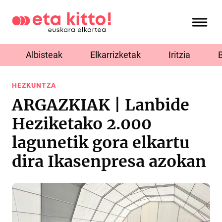
Albisteak
Elkarrizketak
Iritzia
HEZKUNTZA
ARGAZKIAK | Lanbide
Heziketako 2.000
lagunetik gora elkartu
dira Ikasenpresa azokan