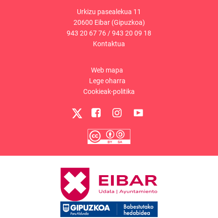
Urkizu pasealekua 11
20600 Eibar (Gipuzkoa)
943 20 67 76
/
943 20 09 18
Kontaktua
Web mapa
Lege oharra
Cookieak-politika