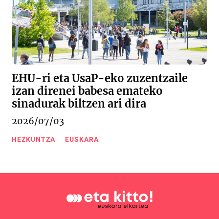
EHU-ri eta UsaP-eko zuzentzaile
izan direnei babesa emateko
sinadurak biltzen ari dira
2026/07/03
HEZKUNTZA
EUSKARA