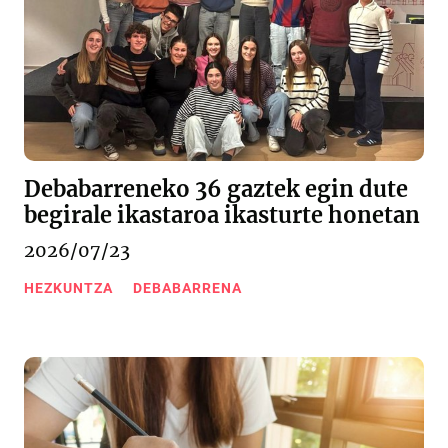
Debabarreneko 36 gaztek egin dute
begirale ikastaroa ikasturte honetan
2026/07/23
HEZKUNTZA
DEBABARRENA