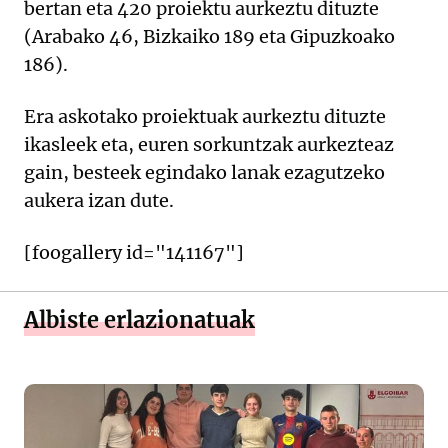
bertan eta 420 proiektu aurkeztu dituzte
(Arabako 46, Bizkaiko 189 eta Gipuzkoako
186).
Era askotako proiektuak aurkeztu dituzte
ikasleek eta, euren sorkuntzak aurkezteaz
gain, besteek egindako lanak ezagutzeko
aukera izan dute.
[foogallery id="141167"]
Albiste erlazionatuak