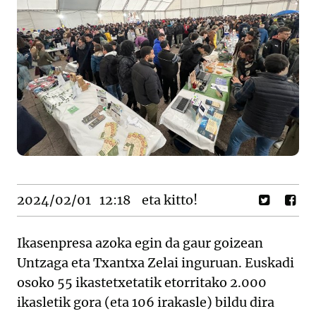
2024/02/01
12:18
eta kitto!
Ikasenpresa azoka egin da gaur goizean
Untzaga eta Txantxa Zelai inguruan. Euskadi
osoko 55 ikastetxetatik etorritako 2.000
ikasletik gora (eta 106 irakasle) bildu dira