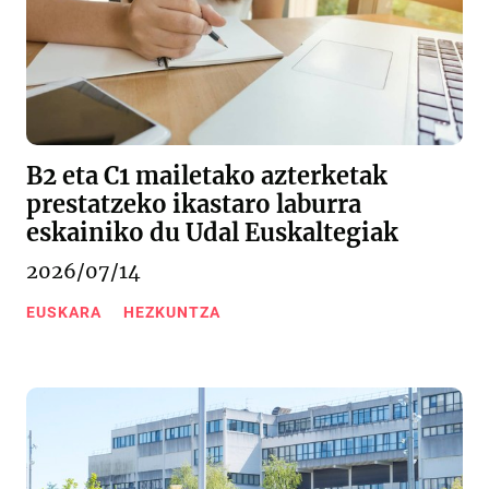
B2 eta C1 mailetako azterketak
prestatzeko ikastaro laburra
eskainiko du Udal Euskaltegiak
2026/07/14
EUSKARA
HEZKUNTZA