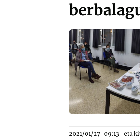
berbalag
2021/01/27
09:13
eta ki