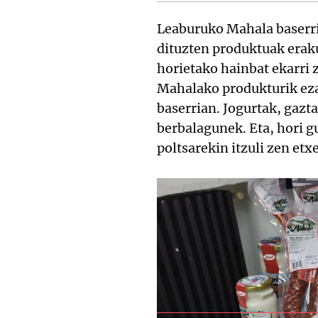
Leaburuko Mahala baserrik
dituzten produktuak erak
horietako hainbat ekarri 
Mahalako produkturik eza
baserrian. Jogurtak, gazta
berbalagunek. Eta, hori gu
poltsarekin itzuli zen etxe