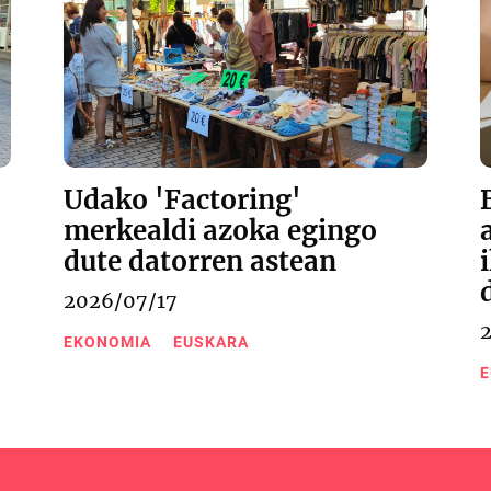
Udako 'Factoring'
merkealdi azoka egingo
dute datorren astean
2026/07/17
EKONOMIA
EUSKARA
E