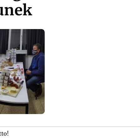
unek
tto!