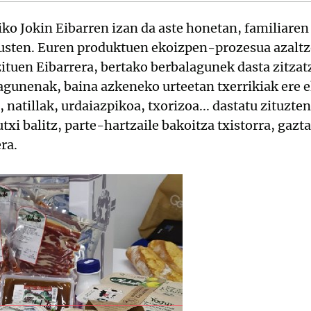
o Jokin Eibarren izan da aste honetan, familiaren
usten. Euren produktuen ekoizpen-prozesua azaltz
zituen Eibarrera, bertako berbalagunek dasta zitzat
gunenak, baina azkeneko urteetan txerrikiak ere e
, natillak, urdaiazpikoa, txorizoa... dastatu zituzte
txi balitz, parte-hartzaile bakoitza txistorra, gazta 
ra.