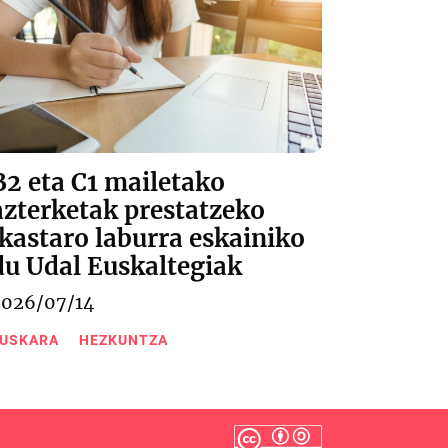
B2 eta C1 mailetako
azterketak prestatzeko
ikastaro laburra eskainiko
du Udal Euskaltegiak
2026/07/14
USKARA
HEZKUNTZA