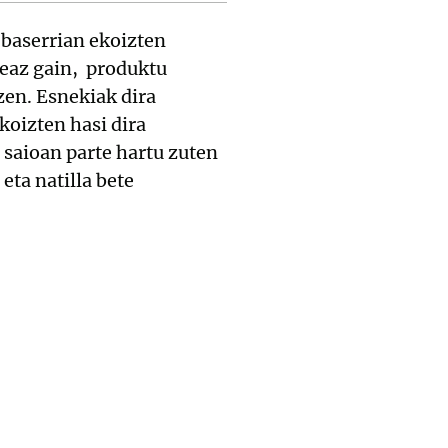
 baserrian ekoizten
eaz gain, produktu
zen. Esnekiak dira
koizten hasi dira
n saioan parte hartu zuten
eta natilla bete