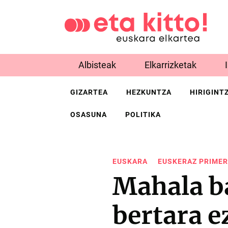
Albisteak
Elkarrizketak
GIZARTEA
HEZKUNTZA
HIRIGINT
OSASUNA
POLITIKA
EUSKARA
EUSKERAZ PRIMER
Mahala ba
bertara e