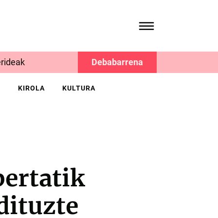
rideak
Debabarrena
K
KIROLA
KULTURA
ertatik
dituzte