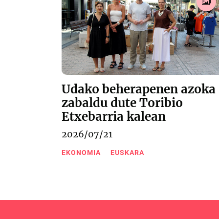
Udako beherapenen azoka
zabaldu dute Toribio
Etxebarria kalean
2026/07/21
EKONOMIA
EUSKARA