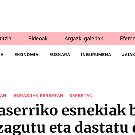
Iritzia
Bideoak
Argazki-galeriak
Efeme
ZA
EKONOMIA
EUSKARA
INGURUMENA
JAIA
AN!
GURASOAK BERBETAN
BERBETAN
serriko esnekiak b
zagutu eta dastatu 