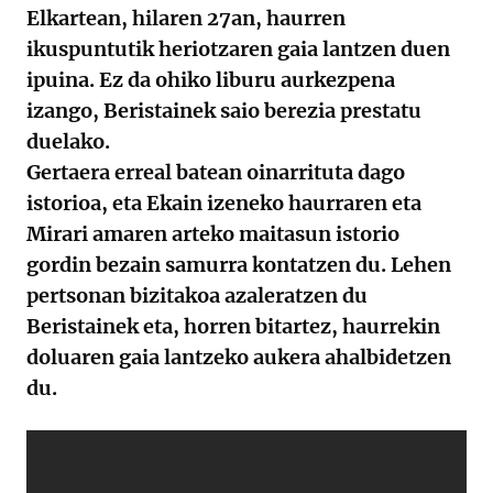
Elkartean, hilaren 27an, haurren
ikuspuntutik heriotzaren gaia lantzen duen
ipuina. Ez da ohiko liburu aurkezpena
izango, Beristainek saio berezia prestatu
duelako.
Gertaera erreal batean oinarrituta dago
istorioa, eta Ekain izeneko haurraren eta
Mirari amaren arteko maitasun istorio
gordin bezain samurra kontatzen du. Lehen
pertsonan bizitakoa azaleratzen du
Beristainek eta, horren bitartez, haurrekin
doluaren gaia lantzeko aukera ahalbidetzen
du.