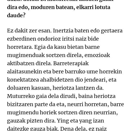
dira edo, moduren batean, elkarri lotuta
daude?
Ez dakit zer esan. Inertzia baten edo gertaera
ezberdinen ondorioz iritsi naiz bide
horretara. Egia da kasu bietan barne
mugimenduak sortzen direla, emozioak
aktibatzen direla. Barreterapiak
alaitasunekin eta bere barruko ume horrekin
konektatzea ahalbidetzen dio jendeari, eta
doluaren kasuan, heriotza lantzen da.
Muturreko gaia dela dirudi, baina heriotza
bizitzaren parte da eta, neurri horretan, barre
mugimendu horiek sortzen diren neurrian,
gauzak pizten dira. Ying eta yang izan
daitezke gauza biak. Dena dela, ez naiz