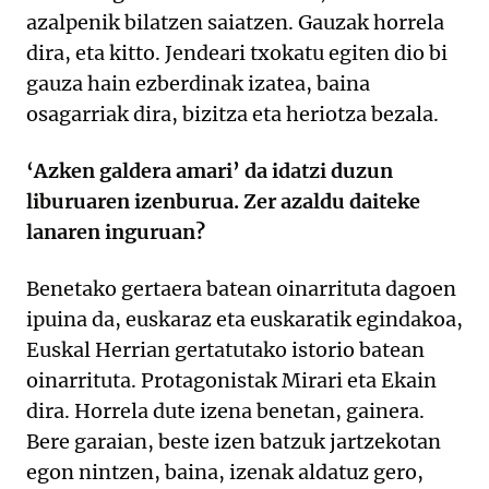
azalpenik bilatzen saiatzen. Gauzak horrela
dira, eta kitto. Jendeari txokatu egiten dio bi
gauza hain ezberdinak izatea, baina
osagarriak dira, bizitza eta heriotza bezala.
‘Azken galdera amari’ da idatzi duzun
liburuaren izenburua. Zer azaldu daiteke
lanaren inguruan?
Benetako gertaera batean oinarrituta dagoen
ipuina da, euskaraz eta euskaratik egindakoa,
Euskal Herrian gertatutako istorio batean
oinarrituta. Protagonistak Mirari eta Ekain
dira. Horrela dute izena benetan, gainera.
Bere garaian, beste izen batzuk jartzekotan
egon nintzen, baina, izenak aldatuz gero,