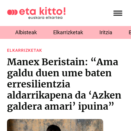
Albisteak
Elkarrizketak
Iritzia
ELKARRIZKETAK
Manex Beristain: “Ama
galdu duen ume baten
erresilientzia
aldarrikapena da ‘Azken
galdera amari’ ipuina”