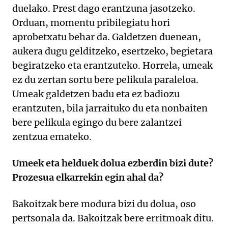
duelako. Prest dago erantzuna jasotzeko.
Orduan, momentu pribilegiatu hori
aprobetxatu behar da. Galdetzen duenean,
aukera dugu gelditzeko, esertzeko, begietara
begiratzeko eta erantzuteko. Horrela, umeak
ez du zertan sortu bere pelikula paraleloa.
Umeak galdetzen badu eta ez badiozu
erantzuten, bila jarraituko du eta nonbaiten
bere pelikula egingo du bere zalantzei
zentzua emateko.
Umeek eta helduek dolua ezberdin bizi dute?
Prozesua elkarrekin egin ahal da?
Bakoitzak bere modura bizi du dolua, oso
pertsonala da. Bakoitzak bere erritmoak ditu.