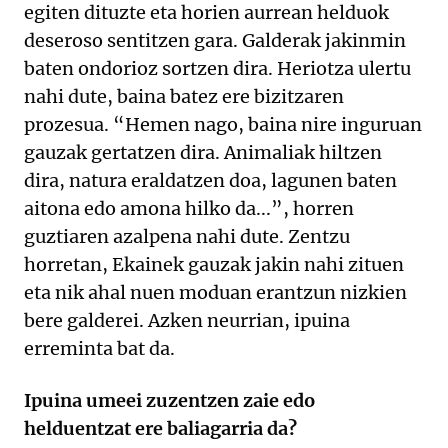
egiten dituzte eta horien aurrean helduok
deseroso sentitzen gara. Galderak jakinmin
baten ondorioz sortzen dira. Heriotza ulertu
nahi dute, baina batez ere bizitzaren
prozesua. “Hemen nago, baina nire inguruan
gauzak gertatzen dira. Animaliak hiltzen
dira, natura eraldatzen doa, lagunen baten
aitona edo amona hilko da...”, horren
guztiaren azalpena nahi dute. Zentzu
horretan, Ekainek gauzak jakin nahi zituen
eta nik ahal nuen moduan erantzun nizkien
bere galderei. Azken neurrian, ipuina
erreminta bat da.
Ipuina umeei zuzentzen zaie edo
helduentzat ere baliagarria da?