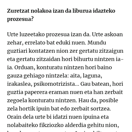
Zuretzat nolakoa izan da liburua idazteko
prozesua?
Urte luzeetako prozesua izan da. Urte askoan
zehar, errelato bat eduki nuen. Mundu
guztiari kontatzen nion zer gertatu zitzaigun
eta gertatu zitzaidan hori bihurtu nintzen ia-
ia. Orduan, konturatu nintzen hori baino
gauza gehiago nintzela: aita, laguna,
irakaslea, psikomotrizista... Gau batean, hori
guztia paperera eraman nuen eta han zerbait
zegoela konturatu nintzen. Hau da, posible
zela hortik ipuin bat edo zerbait sortzea.
Orain dela urte bi idatzi nuen ipuina eta
nolabaiteko fikziozko alderdia gehitu nion,