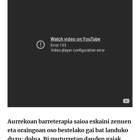
Aurrekoan barreterapia saioa eskaini zenuen
eta oraingoan oso bestelako gai bat landuko
duzu: dolua. Bi muturretan dauden gaiak