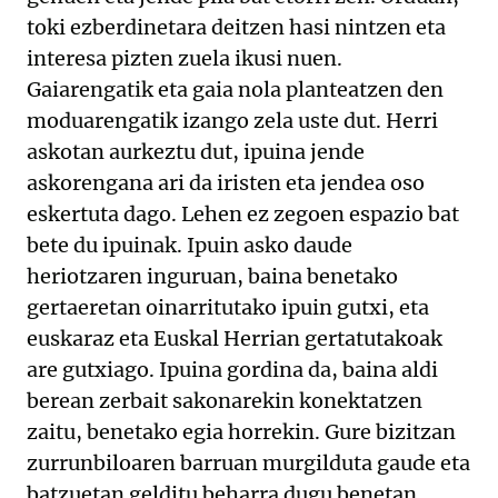
toki ezberdinetara deitzen hasi nintzen eta
interesa pizten zuela ikusi nuen.
Gaiarengatik eta gaia nola planteatzen den
moduarengatik izango zela uste dut. Herri
askotan aurkeztu dut, ipuina jende
askorengana ari da iristen eta jendea oso
eskertuta dago. Lehen ez zegoen espazio bat
bete du ipuinak. Ipuin asko daude
heriotzaren inguruan, baina benetako
gertaeretan oinarritutako ipuin gutxi, eta
euskaraz eta Euskal Herrian gertatutakoak
are gutxiago. Ipuina gordina da, baina aldi
berean zerbait sakonarekin konektatzen
zaitu, benetako egia horrekin. Gure bizitzan
zurrunbiloaren barruan murgilduta gaude eta
batzuetan gelditu beharra dugu benetan