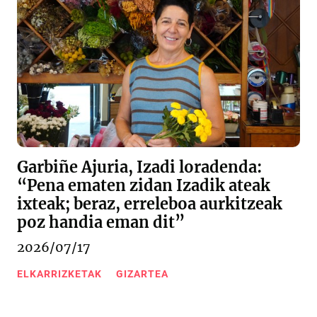
Garbiñe Ajuria, Izadi loradenda:
“Pena ematen zidan Izadik ateak
ixteak; beraz, erreleboa aurkitzeak
poz handia eman dit”
2026/07/17
ELKARRIZKETAK
GIZARTEA