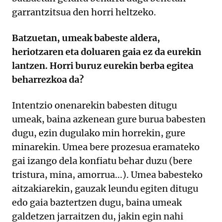
garrantzitsua den horri heltzeko.
Batzuetan, umeak babeste aldera,
heriotzaren eta doluaren gaia ez da eurekin
lantzen. Horri buruz eurekin berba egitea
beharrezkoa da?
Intentzio onenarekin babesten ditugu
umeak, baina azkenean gure burua babesten
dugu, ezin dugulako min horrekin, gure
minarekin. Umea bere prozesua eramateko
gai izango dela konfiatu behar duzu (bere
tristura, mina, amorrua...). Umea babesteko
aitzakiarekin, gauzak leundu egiten ditugu
edo gaia baztertzen dugu, baina umeak
galdetzen jarraitzen du, jakin egin nahi