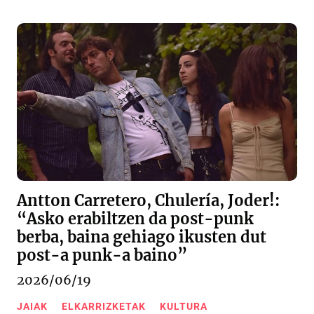
Antton Carretero, Chulería, Joder!:
“Asko erabiltzen da post-punk
berba, baina gehiago ikusten dut
post-a punk-a baino”
2026/06/19
JAIAK
ELKARRIZKETAK
KULTURA