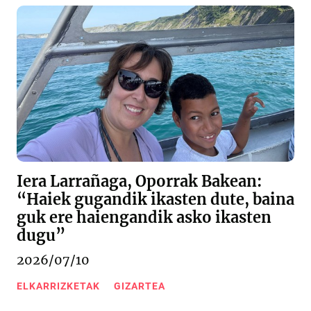
Iera Larrañaga, Oporrak Bakean:
“Haiek gugandik ikasten dute, baina
guk ere haiengandik asko ikasten
dugu”
2026/07/10
ELKARRIZKETAK
GIZARTEA