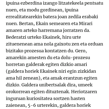
ipuina ezberdina izango litzatekeela pentsatu
nuen, eta modu gordinean, ipuina
errealitatearekin batera joan zedila erabaki
nuen. Bertan, Ekain semearen eta Mirari
amaren arteko harremana jorratzen da.
Bederatzi urteko Ekainek, hiru urte
zituenenean ama nola gaixotu zen eta orduan
bizitako prozesua kontatzen du. Gero,
amarekin amesten du eta dolu-prozesu
horretan galderak egiten dizkio amari
(galdera horiek Ekainek niri egin zizkidan
ama hil zenean), eta amak erantzun egiten
dizkio. Galdera unibertsalak dira, umeek
orokorrean egiten dituztenak. Heriotzaren
inguruan kuriositatea sortzen hasten
zaienean, 5-6 urterekin, galdera horiek