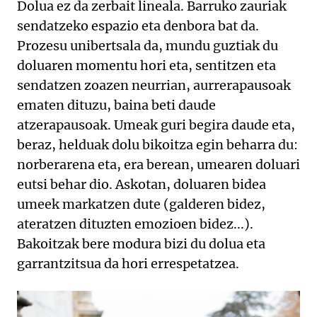
Dolua ez da zerbait lineala. Barruko zauriak
sendatzeko espazio eta denbora bat da.
Prozesu unibertsala da, mundu guztiak du
doluaren momentu hori eta, sentitzen eta
sendatzen zoazen neurrian, aurrerapausoak
ematen dituzu, baina beti daude
atzerapausoak. Umeak guri begira daude eta,
beraz, helduak dolu bikoitza egin beharra du:
norberarena eta, era berean, umearen doluari
eutsi behar dio. Askotan, doluaren bidea
umeek markatzen dute (galderen bidez,
ateratzen dituzten emozioen bidez...).
Bakoitzak bere modura bizi du dolua eta
garrantzitsua da hori errespetatzea.