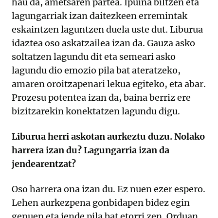
hau da, ametsaren partea. Ipuina biltzen eta
lagungarriak izan daitezkeen erremintak
eskaintzen laguntzen duela uste dut. Liburua
idaztea oso askatzailea izan da. Gauza asko
soltatzen lagundu dit eta semeari asko
lagundu dio emozio pila bat ateratzeko,
amaren oroitzapenari lekua egiteko, eta abar.
Prozesu potentea izan da, baina berriz ere
bizitzarekin konektatzen lagundu digu.
Liburua herri askotan aurkeztu duzu. Nolako
harrera izan du? Lagungarria izan da
jendearentzat?
Oso harrera ona izan du. Ez nuen ezer espero.
Lehen aurkezpena gonbidapen bidez egin
genuen eta jende pila bat etorri zen. Orduan,