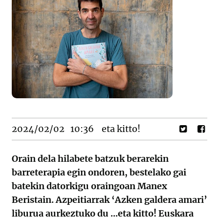
2024/02/02
10:36
eta kitto!
Orain dela hilabete batzuk berarekin
barreterapia egin ondoren, bestelako gai
batekin datorkigu oraingoan Manex
Beristain. Azpeitiarrak ‘Azken galdera amari’
liburua aurkeztuko du ...eta kitto! Euskara