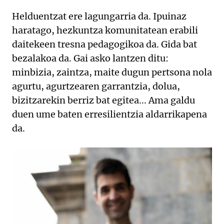
Helduentzat ere lagungarria da. Ipuinaz
haratago, hezkuntza komunitatean erabili
daitekeen tresna pedagogikoa da. Gida bat
bezalakoa da. Gai asko lantzen ditu:
minbizia, zaintza, maite dugun pertsona nola
agurtu, agurtzearen garrantzia, dolua,
bizitzarekin berriz bat egitea... Ama galdu
duen ume baten erresilientzia aldarrikapena
da.