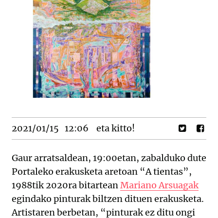
2021/01/15
12:06
eta kitto!
Gaur arratsaldean, 19:00etan, zabalduko dute
Portaleko erakusketa aretoan “A tientas”,
1988tik 2020ra bitartean
Mariano Arsuagak
egindako pinturak biltzen dituen erakusketa.
Artistaren berbetan, “pinturak ez ditu ongi