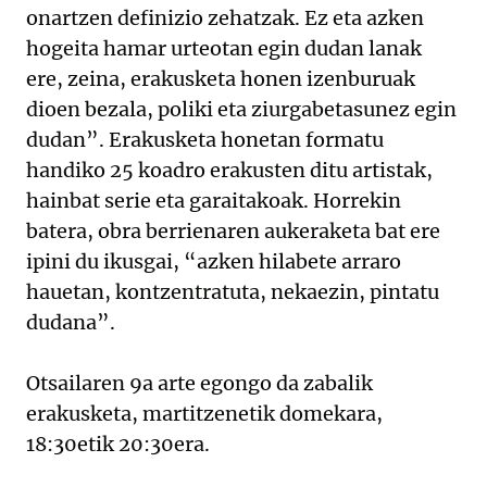
onartzen definizio zehatzak. Ez eta azken
hogeita hamar urteotan egin dudan lanak
ere, zeina, erakusketa honen izenburuak
dioen bezala, poliki eta ziurgabetasunez egin
dudan”. Erakusketa honetan formatu
handiko 25 koadro erakusten ditu artistak,
hainbat serie eta garaitakoak. Horrekin
batera, obra berrienaren aukeraketa bat ere
ipini du ikusgai, “azken hilabete arraro
hauetan, kontzentratuta, nekaezin, pintatu
dudana”.
Otsailaren 9a arte egongo da zabalik
erakusketa, martitzenetik domekara,
18:30etik 20:30era.