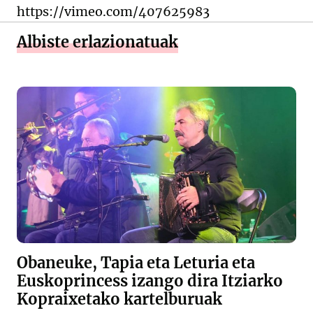
https://vimeo.com/407625983
Albiste erlazionatuak
Obaneuke, Tapia eta Leturia eta
Euskoprincess izango dira Itziarko
Kopraixetako kartelburuak