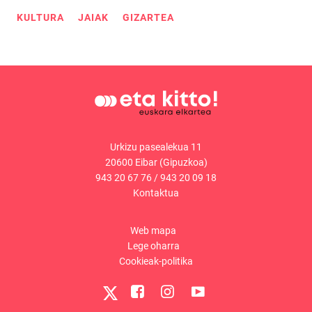
KULTURA
JAIAK
GIZARTEA
Urkizu pasealekua 11
20600 Eibar (Gipuzkoa)
943 20 67 76
/
943 20 09 18
Kontaktua
Web mapa
Lege oharra
Cookieak-politika