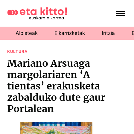
Albisteak
Elkarrizketak
Iritzia
KULTURA
Mariano Arsuaga
margolariaren ‘A
tientas’ erakusketa
zabalduko dute gaur
Portalean