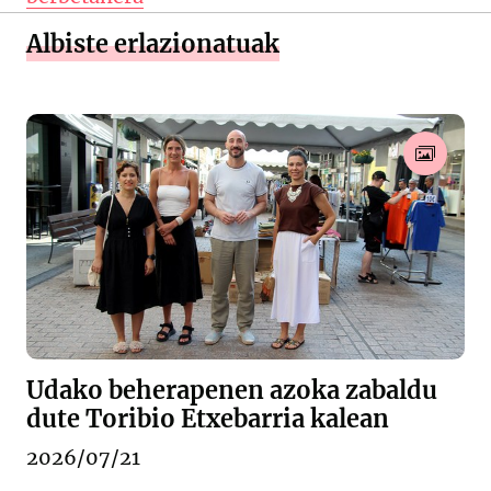
Albiste erlazionatuak
Udako beherapenen azoka zabaldu
dute Toribio Etxebarria kalean
2026/07/21