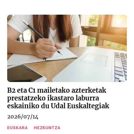
B2 eta C1 mailetako azterketak
prestatzeko ikastaro laburra
eskainiko du Udal Euskaltegiak
2026/07/14
EUSKARA
HEZKUNTZA