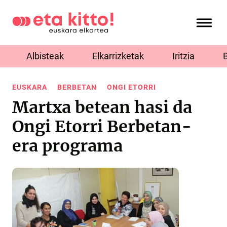
Albisteak
Elkarrizketak
Iritzia
EUSKARA
BERBETAN
ONGI ETORRI
Martxa betean hasi da
Ongi Etorri Berbetan-
era programa