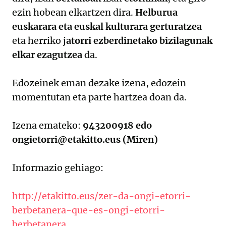
ezin hobean elkartzen dira.
Helburua
euskarara eta euskal kulturara gerturatzea
eta herriko j
atorri ezberdinetako bizilagunak
elkar ezagutzea
da.
Edozeinek eman dezake izena, edozein
momentutan eta parte hartzea doan da.
Izena emateko:
943200918 edo
ongietorri@etakitto.eus (Miren)
Informazio gehiago:
http://etakitto.eus/zer-da-ongi-etorri-
berbetanera-que-es-ongi-etorri-
berbetanera