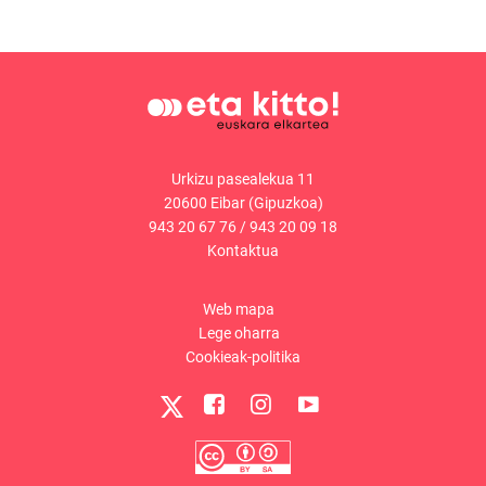
Urkizu pasealekua 11
20600 Eibar (Gipuzkoa)
943 20 67 76
/
943 20 09 18
Kontaktua
Web mapa
Lege oharra
Cookieak-politika