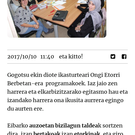
2017/10/10
11:40
eta kitto!
Gogotsu ekin diote ikasturteari Ongi Etorri
Berbetan-era programakoek. Iaz jaio zen
harrera eta elkarbizitzarako egitasmo hau eta
izandako harrera ona ikusita aurrera egingo
du aurten ere.
Eibarko
auzoetan bizilagun taldea
k sortzen
dira, izan
bertakoak
izan
etorkinak
, eta giro