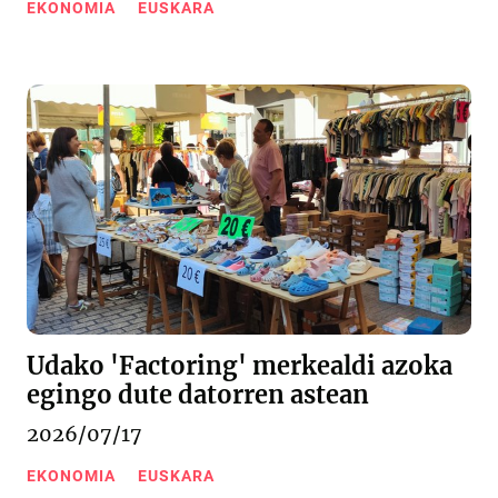
EKONOMIA
EUSKARA
Udako 'Factoring' merkealdi azoka
egingo dute datorren astean
2026/07/17
EKONOMIA
EUSKARA