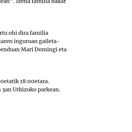
tean”. Izena familia bakar
tu ohi dira familia
zaren inguruan gaileta-
abenduan Mari Domingi eta
00etatik 18:00etara.
n 3an Urkizuko parkean.