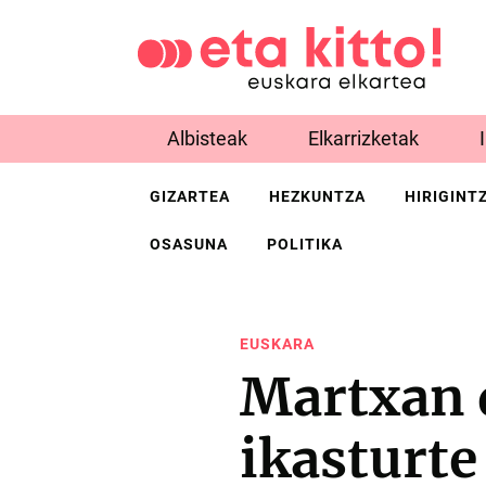
Albisteak
Elkarrizketak
GIZARTEA
HEZKUNTZA
HIRIGINT
OSASUNA
POLITIKA
EUSKARA
Martxan 
ikasturte