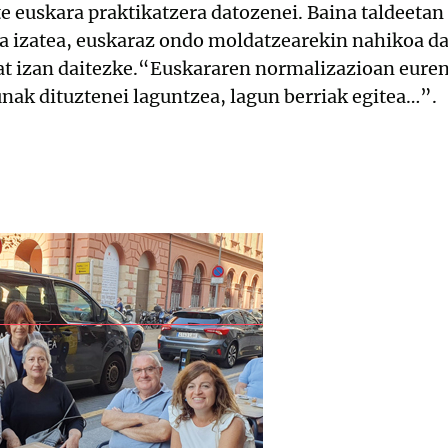
e euskara praktikatzera datozenei. Baina taldeetan
ua izatea, euskaraz ondo moldatzearekin nahikoa da
at izan daitezke.“Euskararen normalizazioan euren
unak dituztenei laguntzea, lagun berriak egitea…”.