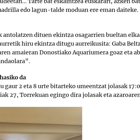
aldeetan… Tarte bat eskaintzea euskarari, azken ba
drilla edo lagun-talde moduan ere eman daiteke.
k antolatzen dituen ekintza osagarrien bueltan elkar
urretik hiru ekintza ditugu aurreikusita: Gaba Belt
riaren amaieran Donostiako Aquariumera goaz eta 
andaolara”.
 hasiko da
u gaur 2 eta 8 urte bitarteko umeentzat jolasak 17:
ak 27, Torrekuan egingo dira jolasak eta azaroare