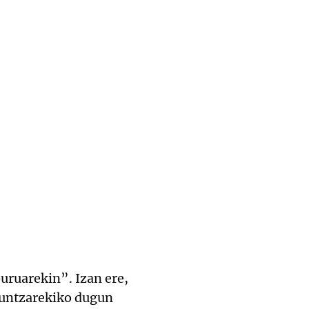
uruarekin”. Izan ere,
kuntzarekiko dugun