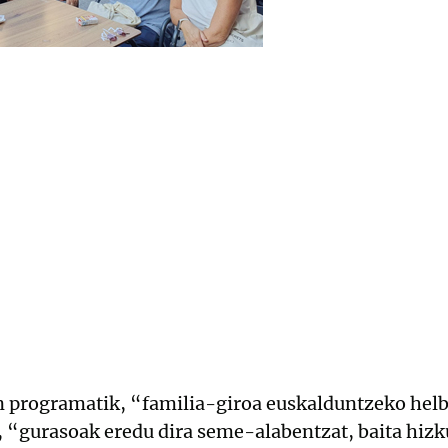
n programatik, “familia-giroa euskalduntzeko helb
, “gurasoak eredu dira seme-alabentzat, baita hiz