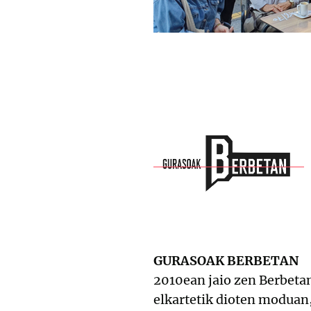
GURASOAK BERBETAN
2010ean jaio zen Berbeta
elkartetik dioten moduan