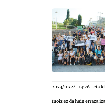
2023/10/24
13:26
eta ki
Inoiz ez da hain erraza i