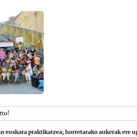
tto!
zan euskara praktikatzea; horretarako aukerak ere u