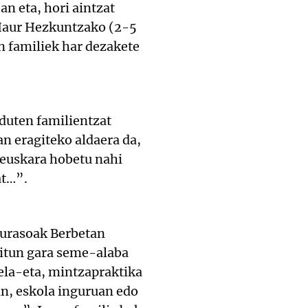
an eta, hori aintzat
 Haur Hezkuntzako (2-5
n familiek har dezakete
duten familientzat
n eragiteko aldaera da,
 euskara hobetu nahi
at…”.
Gurasoak Berbetan
kitun gara seme-alaba
dela-eta, mintzapraktika
an, eskola inguruan edo