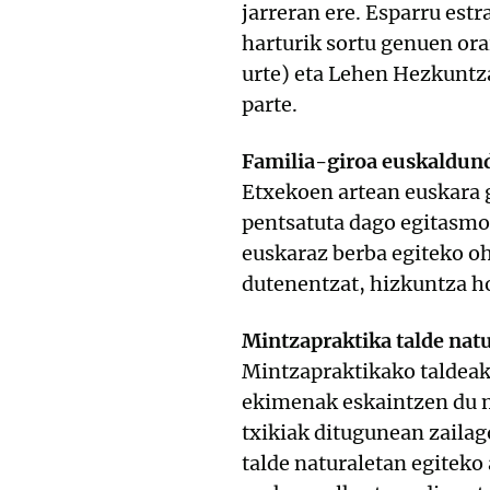
jarreran ere. Esparru est
harturik sortu genuen or
urte) eta Lehen Hezkuntza
parte.
Familia-giroa euskaldun
Etxekoen artean euskara g
pentsatuta dago egitasmo 
euskaraz berba egiteko oh
dutenentzat, hizkuntza h
Mintzapraktika talde nat
Mintzapraktikako taldeak
ekimenak eskaintzen du m
txikiak ditugunean zailag
talde naturaletan egiteko