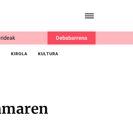
rideak
Debabarrena
K
KIROLA
KULTURA
ramaren