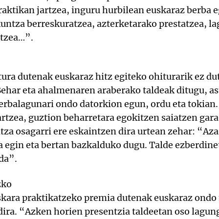
raktikan jartzea, inguru hurbilean euskaraz berba e
untza berreskuratzea, azterketarako prestatzea, l
ltzea…”.
tura dutenak euskaraz hitz egiteko ohiturarik ez du
ehar eta ahalmenaren araberako taldeak ditugu, ast
Berbalagunari ondo datorkion egun, ordu eta tokia
artzea, guztion beharretara egokitzen saiatzen ga
ntza osagarri ere eskaintzen dira urtean zehar: “Az
ua egin eta bertan bazkalduko dugu. Talde ezberdin
da”.
zko
kara praktikatzeko premia dutenak euskaraz ondo
ira. “Azken horien presentzia taldeetan oso lagung