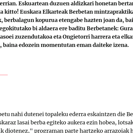
errian. Eskuartean duzuen aldizkari honetan berta
eta kitto! Euskara Elkarteak Berbetan mintzaprakt
ik, berbalagun kopurua etengabe hazten joan da, bain
 egokitutako bi aldaera ere baditu Berbetanek: Gu
rasoei zuzendutakoa eta Ongietorri harrera eta elk
k, baina edozein momentutan eman daiteke izena.
tu nahi dutenei topaleku ederra eskaintzen die Ber
karaz lasai berba egiteko aukera ezin hobea, lotsa
!tik diotenez," programan parte hartzeko arrazoiak 