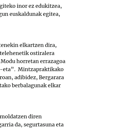
giteko inor ez edukitzea,
agun euskaldunak egitea,
tenekin elkartzen dira,
elehenetik ostiralera
n. Modu horretan errazagoa
ra-eta”. Mintzapraktikako
aroan, adibidez, Bergarara
etako berbalagunak elkar
 moldatzen diren
arria da, segurtasuna eta