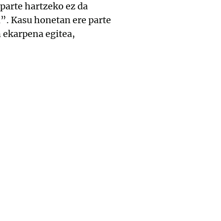
 parte hartzeko ez da
”. Kasu honetan ere parte
 ekarpena egitea,