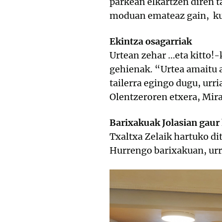
parkean elkartzen diren t
moduan emateaz gain, kua
Ekintza osagarriak
Urtean zehar …eta kitto!-
gehienak. “Urtea amaitu a
tailerra egingo dugu, ur
Olentzeroren etxera, Mir
Barixakuak Jolasian gaur
Txaltxa Zelaik hartuko dit
Hurrengo barixakuan, urri