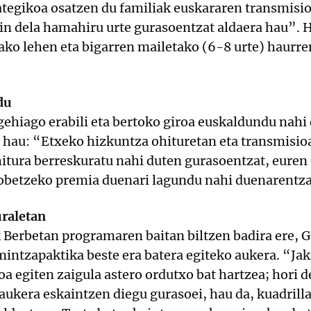
rategikoa osatzen du familiak euskararen transmisio
ain dela hamahiru urte gurasoentzat aldaera hau”.
ko lehen eta bigarren mailetako (6-8 urte) haurre
du
ehiago erabili eta bertoko giroa euskaldundu nahi 
hau: “Etxeko hizkuntza ohituretan eta transmisioa
itura berreskuratu nahi duten gurasoentzat, euren
obetzeko premia duenari lagundu nahi duenarentz
uraletan
 Berbetan programaren baitan biltzen badira ere, 
intzapaktika beste era batera egiteko aukera. “Ja
oa egiten zaigula astero ordutxo bat hartzea; hori 
 aukera eskaintzen diegu gurasoei, hau da, kuadrill