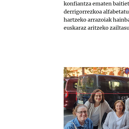
konfiantza ematen baitiet
derrigorrezkoa alfabetat
hartzeko arrazoiak hainb
euskaraz aritzeko zailtas