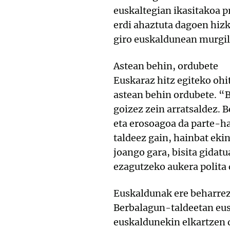
euskaltegian ikasitakoa p
erdi ahaztuta dagoen hizk
giro euskaldunean murgi
Astean behin, ordubete
Euskaraz hitz egiteko ohi
astean behin ordubete. “B
goizez zein arratsaldez. 
eta erosoagoa da parte-h
taldeez gain, hainbat eki
joango gara, bisita gidat
ezagutzeko aukera polita 
Euskaldunak ere beharre
Berbalagun-taldeetan eus
euskaldunekin elkartzen d