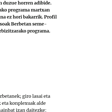
n duzue horren adibide.
ikako programa martxan
a ez hori bakarrik. Profil
rasoak Berbetan seme-
arbizitzarako programa.
betanek; giro lasai eta
k eta konplexuak alde
hainbat izan daitezke: