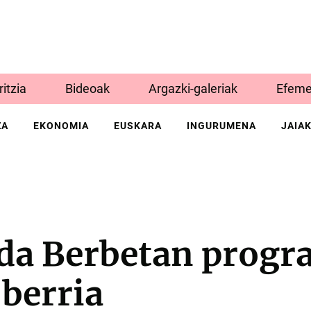
Iritzia
Bideoak
Argazki-galeriak
Efeme
ZA
EKONOMIA
EUSKARA
INGURUMENA
JAIA
da Berbetan prog
 berria