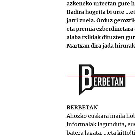
azkeneko urteetan gure h
Badira hogeita bi urte …
jarri zuela. Orduz gerozt
eta premia ezberdinetara
alaba txikiak dituzten gu
Martxan dira jada hirura
BERBETAN
Ahozko euskara maila hobe
informalak lagunduta, eus
batera lagata. …eta kitto