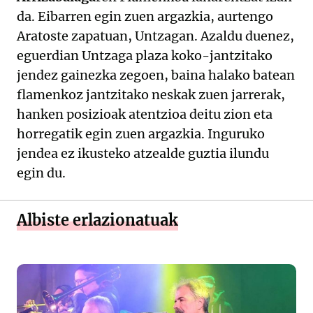
da. Eibarren egin zuen argazkia, aurtengo
Aratoste zapatuan, Untzagan. Azaldu duenez,
eguerdian Untzaga plaza koko-jantzitako
jendez gainezka zegoen, baina halako batean
flamenkoz jantzitako neskak zuen jarrerak,
hanken posizioak atentzioa deitu zion eta
horregatik egin zuen argazkia. Inguruko
jendea ez ikusteko atzealde guztia ilundu
egin du.
Albiste erlazionatuak