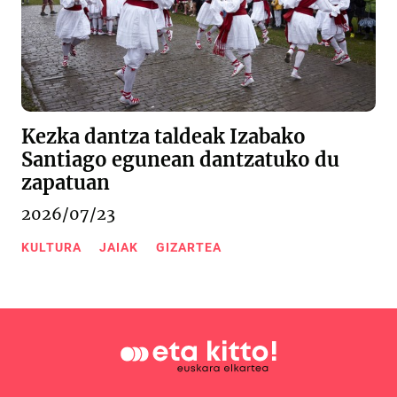
Kezka dantza taldeak Izabako
Santiago egunean dantzatuko du
zapatuan
2026/07/23
KULTURA
JAIAK
GIZARTEA