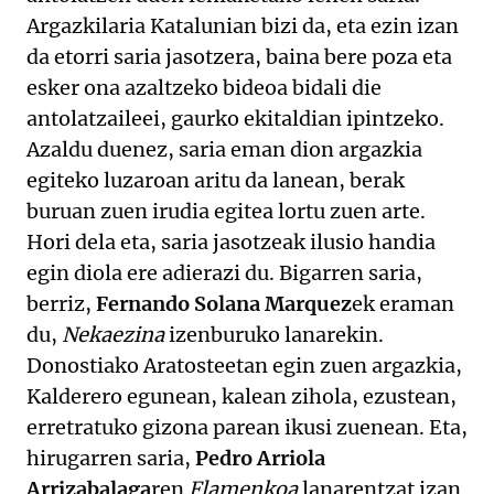
Argazkilaria Katalunian bizi da, eta ezin izan
da etorri saria jasotzera, baina bere poza eta
esker ona azaltzeko bideoa bidali die
antolatzaileei, gaurko ekitaldian ipintzeko.
Azaldu duenez, saria eman dion argazkia
egiteko luzaroan aritu da lanean, berak
buruan zuen irudia egitea lortu zuen arte.
Hori dela eta, saria jasotzeak ilusio handia
egin diola ere adierazi du. Bigarren saria,
berriz,
Fernando Solana Marquez
ek eraman
du,
Nekaezina
izenburuko lanarekin.
Donostiako Aratosteetan egin zuen argazkia,
Kalderero egunean, kalean zihola, ezustean,
erretratuko gizona parean ikusi zuenean. Eta,
hirugarren saria,
Pedro Arriola
Arrizabalaga
ren
Flamenkoa
lanarentzat izan