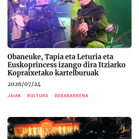
Obaneuke, Tapia eta Leturia eta
Euskoprincess izango dira Itziarko
Kopraixetako kartelburuak
2026/07/24
JAIAK
KULTURA
DEBABARRENA