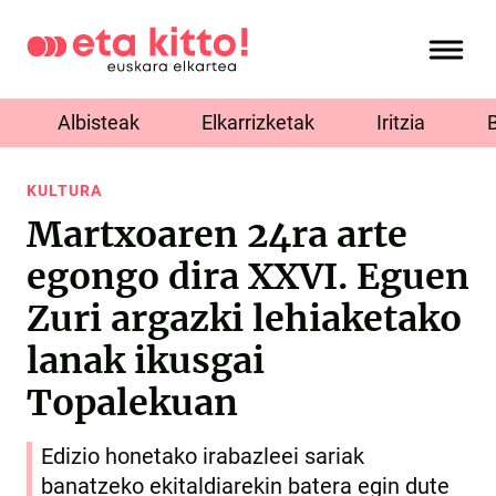
Albisteak
Elkarrizketak
Iritzia
KULTURA
Martxoaren 24ra arte
egongo dira XXVI. Eguen
Zuri argazki lehiaketako
lanak ikusgai
Topalekuan
Edizio honetako irabazleei sariak
banatzeko ekitaldiarekin batera egin dute