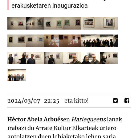
erakusketaren inaugurazioa
2024/03/07
22:25
eta kitto!
Hèctor Abela Arbués
en
Harlequeens
lanak
irabazi du Arrate Kultur Elkarteak urtero
antolatzen duen lehiaketako lehen saria.