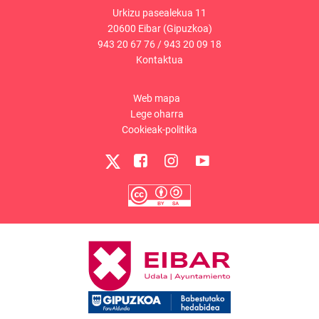
Urkizu pasealekua 11
20600 Eibar (Gipuzkoa)
943 20 67 76
/
943 20 09 18
Kontaktua
Web mapa
Lege oharra
Cookieak-politika