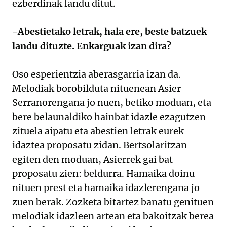
ezberdinak landu ditut.
-Abestietako letrak, hala ere, beste batzuek
landu dituzte. Enkarguak izan dira?
Oso esperientzia aberasgarria izan da.
Melodiak borobilduta nituenean Asier
Serranorengana jo nuen, betiko moduan, eta
bere belaunaldiko hainbat idazle ezagutzen
zituela aipatu eta abestien letrak eurek
idaztea proposatu zidan. Bertsolaritzan
egiten den moduan, Asierrek gai bat
proposatu zien: beldurra. Hamaika doinu
nituen prest eta hamaika idazlerengana jo
zuen berak. Zozketa bitartez banatu genituen
melodiak idazleen artean eta bakoitzak berea