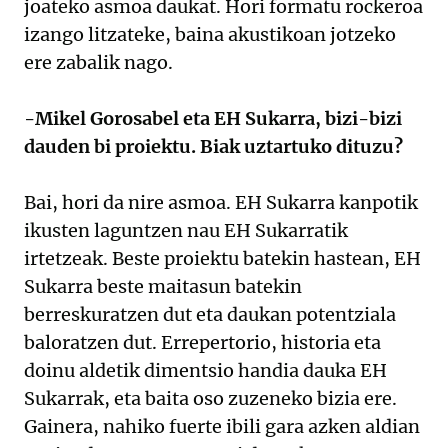
joateko asmoa daukat. Hori formatu rockeroa
izango litzateke, baina akustikoan jotzeko
ere zabalik nago.
-Mikel Gorosabel eta EH Sukarra, bizi-bizi
dauden bi proiektu. Biak uztartuko dituzu?
Bai, hori da nire asmoa. EH Sukarra kanpotik
ikusten laguntzen nau EH Sukarratik
irtetzeak. Beste proiektu batekin hastean, EH
Sukarra beste maitasun batekin
berreskuratzen dut eta daukan potentziala
baloratzen dut. Errepertorio, historia eta
doinu aldetik dimentsio handia dauka EH
Sukarrak, eta baita oso zuzeneko bizia ere.
Gainera, nahiko fuerte ibili gara azken aldian