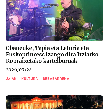
Obaneuke, Tapia eta Leturia eta
Euskoprincess izango dira Itziarko
Kopraixetako kartelburuak
2026/07/24
JAIAK
KULTURA
DEBABARRENA