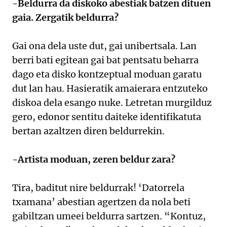
-Beldurra da diskoko abestiak batzen dituen
gaia. Zergatik beldurra?
Gai ona dela uste dut, gai unibertsala. Lan
berri bati egitean gai bat pentsatu beharra
dago eta disko kontzeptual moduan garatu
dut lan hau. Hasieratik amaierara entzuteko
diskoa dela esango nuke. Letretan murgilduz
gero, edonor sentitu daiteke identifikatuta
bertan azaltzen diren beldurrekin.
-Artista moduan, zeren beldur zara?
Tira, baditut nire beldurrak! ‘Datorrela
txamana’ abestian agertzen da nola beti
gabiltzan umeei beldurra sartzen. “Kontuz,