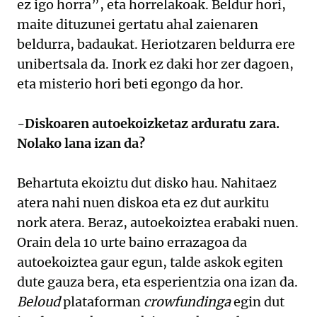
ez igo horra”, eta horrelakoak. Beldur hori,
maite dituzunei gertatu ahal zaienaren
beldurra, badaukat. Heriotzaren beldurra ere
unibertsala da. Inork ez daki hor zer dagoen,
eta misterio hori beti egongo da hor.
-Diskoaren autoekoizketaz arduratu zara.
Nolako lana izan da?
Behartuta ekoiztu dut disko hau. Nahitaez
atera nahi nuen diskoa eta ez dut aurkitu
nork atera. Beraz, autoekoiztea erabaki nuen.
Orain dela 10 urte baino errazagoa da
autoekoiztea gaur egun, talde askok egiten
dute gauza bera, eta esperientzia ona izan da.
Beloud
plataforman
crowfundinga
egin dut