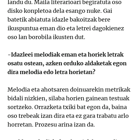
landu du. Maila literarioari begiratuta oso
disko konpletoa dela esango nuke. Gai
batetik abiatuta idazle bakoitzak bere
ikuspuntua eman dio eta letrei dagokienez
oso lan borobila ikusten dut.
-Idazleei melodiak eman eta horiek letrak
osatu ostean, azken orduko aldaketak egon
dira melodia edo letra horietan?
Melodia eta ahotsaren doinuarekin metrikak
bidali nizkien, silaba horien gainean testuak
sortzeko. Orrazketa txiki bat egon da, baina
oso trebeak izan dira eta ez gara trabatu arlo
horretan. Prozesu arina izan da.