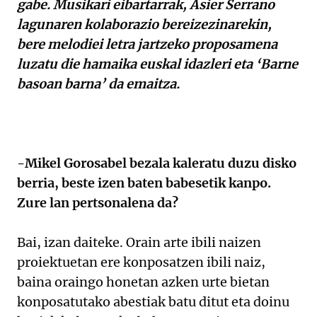
gabe. Musikari eibartarrak, Asier Serrano
lagunaren kolaborazio bereizezinarekin,
bere melodiei letra jartzeko proposamena
luzatu die hamaika euskal idazleri eta ‘Barne
basoan barna’ da emaitza.
-Mikel Gorosabel bezala kaleratu duzu disko
berria, beste izen baten babesetik kanpo.
Zure lan pertsonalena da?
Bai, izan daiteke. Orain arte ibili naizen
proiektuetan ere konposatzen ibili naiz,
baina oraingo honetan azken urte bietan
konposatutako abestiak batu ditut eta doinu