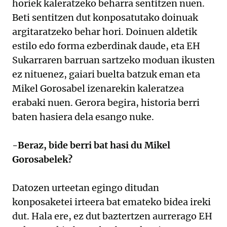
horiek kaleratzeko beharra sentitzen nuen.
Beti sentitzen dut konposatutako doinuak
argitaratzeko behar hori. Doinuen aldetik
estilo edo forma ezberdinak daude, eta EH
Sukarraren barruan sartzeko moduan ikusten
ez nituenez, gaiari buelta batzuk eman eta
Mikel Gorosabel izenarekin kaleratzea
erabaki nuen. Gerora begira, historia berri
baten hasiera dela esango nuke.
-Beraz, bide berri bat hasi du Mikel
Gorosabelek?
Datozen urteetan egingo ditudan
konposaketei irteera bat emateko bidea ireki
dut. Hala ere, ez dut baztertzen aurrerago EH