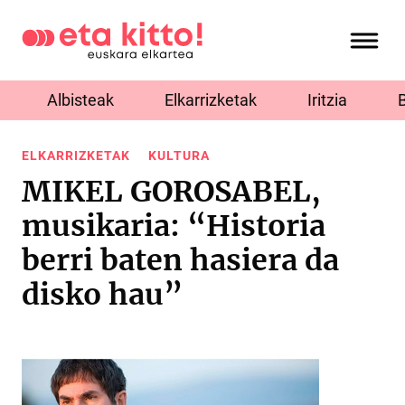
Albisteak
Elkarrizketak
Iritzia
ELKARRIZKETAK
KULTURA
MIKEL GOROSABEL,
musikaria: “Historia
berri baten hasiera da
disko hau”