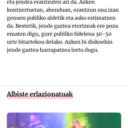
eta jendea erantzuten ari da. Azken
kontzertuetan, abenduan, erantzun ona izan
genuen publiko aldetik eta asko estimatzen
da. Bestetik, jende gaztea etortzeak ere poza
ematen digu, gure publiko fidelena 30-50
urte bitartekoa delako. Azken bi diskoekin
jende gaztea harrapatzea lortu dugu.
Albiste erlazionatuak