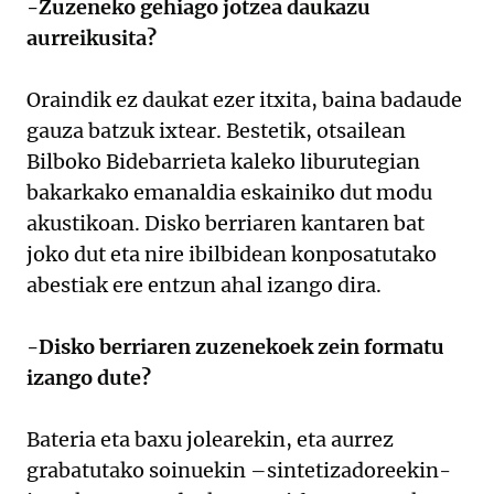
-Zuzeneko gehiago jotzea daukazu
aurreikusita?
Oraindik ez daukat ezer itxita, baina badaude
gauza batzuk ixtear. Bestetik, otsailean
Bilboko Bidebarrieta kaleko liburutegian
bakarkako emanaldia eskainiko dut modu
akustikoan. Disko berriaren kantaren bat
joko dut eta nire ibilbidean konposatutako
abestiak ere entzun ahal izango dira.
-Disko berriaren zuzenekoek zein formatu
izango dute?
Bateria eta baxu jolearekin, eta aurrez
grabatutako soinuekin –sintetizadoreekin-