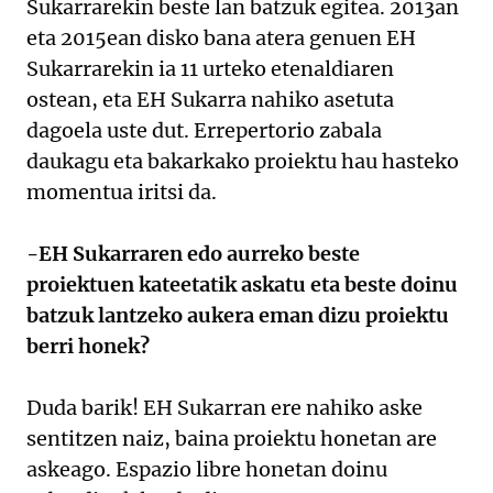
Sukarrarekin beste lan batzuk egitea. 2013an
eta 2015ean disko bana atera genuen EH
Sukarrarekin ia 11 urteko etenaldiaren
ostean, eta EH Sukarra nahiko asetuta
dagoela uste dut. Errepertorio zabala
daukagu eta bakarkako proiektu hau hasteko
momentua iritsi da.
-EH Sukarraren edo aurreko beste
proiektuen kateetatik askatu eta beste doinu
batzuk lantzeko aukera eman dizu proiektu
berri honek?
Duda barik! EH Sukarran ere nahiko aske
sentitzen naiz, baina proiektu honetan are
askeago. Espazio libre honetan doinu