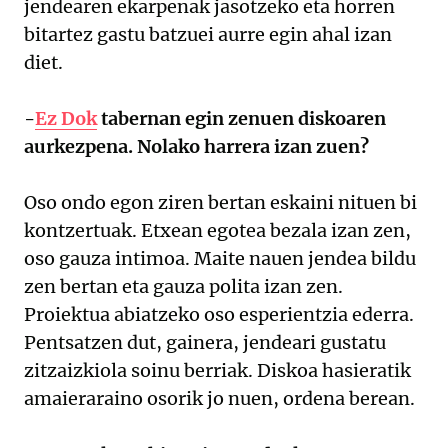
jendearen ekarpenak jasotzeko eta horren
bitartez gastu batzuei aurre egin ahal izan
diet.
-
Ez Dok
tabernan egin zenuen diskoaren
aurkezpena. Nolako harrera izan zuen?
Oso ondo egon ziren bertan eskaini nituen bi
kontzertuak. Etxean egotea bezala izan zen,
oso gauza intimoa. Maite nauen jendea bildu
zen bertan eta gauza polita izan zen.
Proiektua abiatzeko oso esperientzia ederra.
Pentsatzen dut, gainera, jendeari gustatu
zitzaizkiola soinu berriak. Diskoa hasieratik
amaieraraino osorik jo nuen, ordena berean.