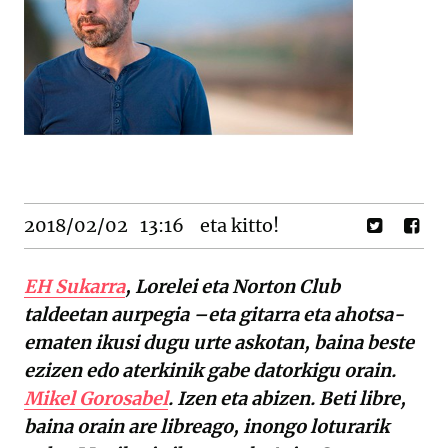
2018/02/02
13:16
eta kitto!
EH Sukarra
, Lorelei eta Norton Club
taldeetan aurpegia –eta gitarra eta ahotsa-
ematen ikusi dugu urte askotan, baina beste
ezizen edo aterkinik gabe datorkigu orain.
Mikel Gorosabel
. Izen eta abizen. Beti libre,
baina orain are libreago, inongo loturarik