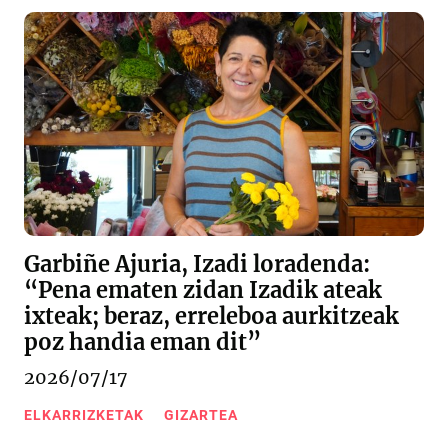
Garbiñe Ajuria, Izadi loradenda:
“Pena ematen zidan Izadik ateak
ixteak; beraz, erreleboa aurkitzeak
poz handia eman dit”
2026/07/17
ELKARRIZKETAK
GIZARTEA