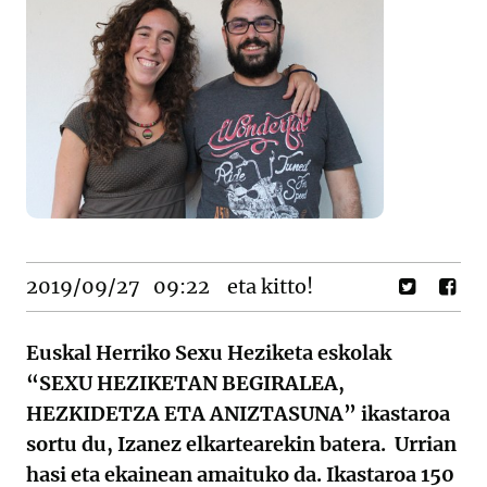
2019/09/27
09:22
eta kitto!
Euskal Herriko Sexu Heziketa eskolak
“SEXU HEZIKETAN BEGIRALEA,
HEZKIDETZA ETA ANIZTASUNA” ikastaroa
sortu du, Izanez elkartearekin batera. Urrian
hasi eta ekainean amaituko da. Ikastaroa 150