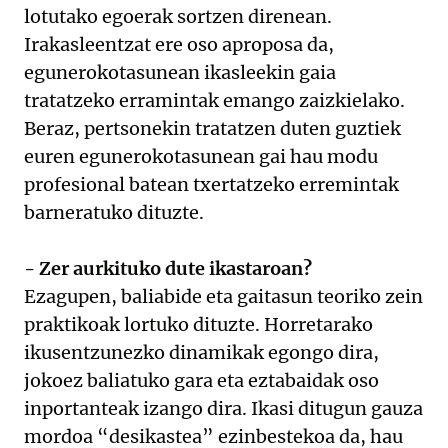
lotutako egoerak sortzen direnean.
Irakasleentzat ere oso aproposa da,
egunerokotasunean ikasleekin gaia
tratatzeko erramintak emango zaizkielako.
Beraz, pertsonekin tratatzen duten guztiek
euren egunerokotasunean gai hau modu
profesional batean txertatzeko erremintak
barneratuko dituzte.
- Zer aurkituko dute ikastaroan?
Ezagupen, baliabide eta gaitasun teoriko zein
praktikoak lortuko dituzte. Horretarako
ikusentzunezko dinamikak egongo dira,
jokoez baliatuko gara eta eztabaidak oso
inportanteak izango dira. Ikasi ditugun gauza
mordoa “desikastea” ezinbestekoa da, hau