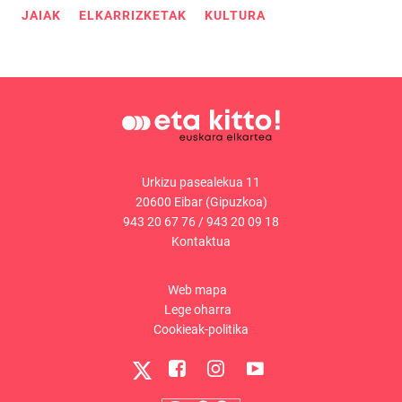
JAIAK
ELKARRIZKETAK
KULTURA
Urkizu pasealekua 11
20600 Eibar (Gipuzkoa)
943 20 67 76
/
943 20 09 18
Kontaktua
Web mapa
Lege oharra
Cookieak-politika