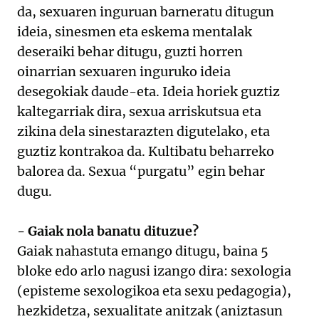
da, sexuaren inguruan barneratu ditugun
ideia, sinesmen eta eskema mentalak
deseraiki behar ditugu, guzti horren
oinarrian sexuaren inguruko ideia
desegokiak daude-eta. Ideia horiek guztiz
kaltegarriak dira, sexua arriskutsua eta
zikina dela sinestarazten digutelako, eta
guztiz kontrakoa da. Kultibatu beharreko
balorea da. Sexua “purgatu” egin behar
dugu.
- Gaiak nola banatu dituzue?
Gaiak nahastuta emango ditugu, baina 5
bloke edo arlo nagusi izango dira: sexologia
(episteme sexologikoa eta sexu pedagogia),
hezkidetza, sexualitate anitzak (aniztasun