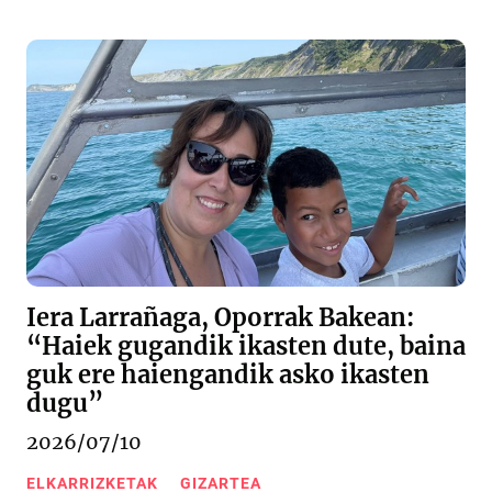
Iera Larrañaga, Oporrak Bakean:
“Haiek gugandik ikasten dute, baina
guk ere haiengandik asko ikasten
dugu”
2026/07/10
ELKARRIZKETAK
GIZARTEA