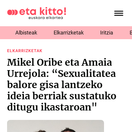
Albisteak
Elkarrizketak
Iritzia
ELKARRIZKETAK
Mikel Oribe eta Amaia
Urrejola: “Sexualitatea
balore gisa lantzeko
ideia berriak sustatuko
ditugu ikastaroan"