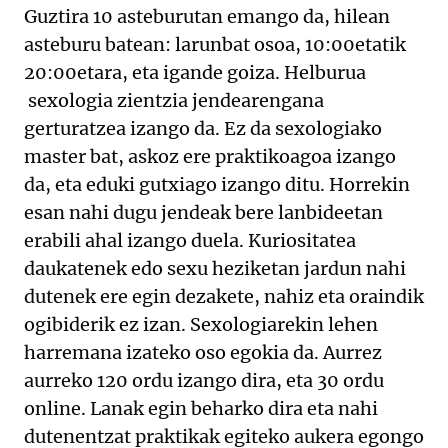
Guztira 10 asteburutan emango da, hilean
asteburu batean: larunbat osoa, 10:00etatik
20:00etara, eta igande goiza. Helburua
sexologia zientzia jendearengana
gerturatzea izango da. Ez da sexologiako
master bat, askoz ere praktikoagoa izango
da, eta eduki gutxiago izango ditu. Horrekin
esan nahi dugu jendeak bere lanbideetan
erabili ahal izango duela. Kuriositatea
daukatenek edo sexu heziketan jardun nahi
dutenek ere egin dezakete, nahiz eta oraindik
ogibiderik ez izan. Sexologiarekin lehen
harremana izateko oso egokia da. Aurrez
aurreko 120 ordu izango dira, eta 30 ordu
online. Lanak egin beharko dira eta nahi
dutenentzat praktikak egiteko aukera egongo