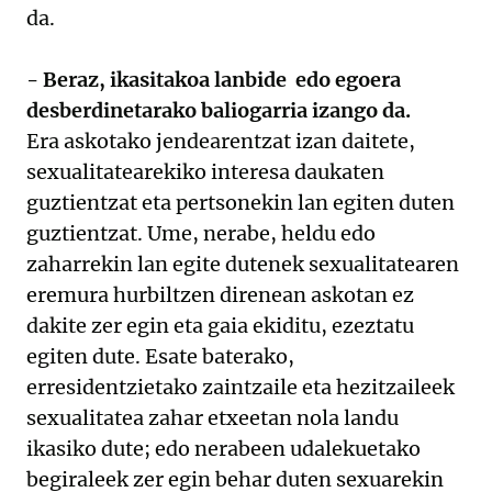
da.
- Beraz, ikasitakoa lanbide edo egoera
desberdinetarako baliogarria izango da.
Era askotako jendearentzat izan daitete,
sexualitatearekiko interesa daukaten
guztientzat eta pertsonekin lan egiten duten
guztientzat. Ume, nerabe, heldu edo
zaharrekin lan egite dutenek sexualitatearen
eremura hurbiltzen direnean askotan ez
dakite zer egin eta gaia ekiditu, ezeztatu
egiten dute. Esate baterako,
erresidentzietako zaintzaile eta hezitzaileek
sexualitatea zahar etxeetan nola landu
ikasiko dute; edo nerabeen udalekuetako
begiraleek zer egin behar duten sexuarekin