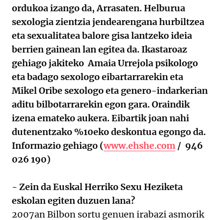
ordukoa izango da, Arrasaten. Helburua
sexologia zientzia jendearengana hurbiltzea
eta sexualitatea balore gisa lantzeko ideia
berrien gainean lan egitea da. Ikastaroaz
gehiago jakiteko Amaia Urrejola psikologo
eta badago sexologo eibartarrarekin eta
Mikel Oribe sexologo eta genero-indarkerian
aditu bilbotarrarekin egon gara. Oraindik
izena emateko aukera. Eibartik joan nahi
dutenentzako %10eko deskontua egongo da.
Informazio gehiago (
www.ehshe.com
/ 946
026 190)
- Zein da Euskal Herriko Sexu Heziketa
eskolan egiten duzuen lana?
2007an Bilbon sortu genuen irabazi asmorik