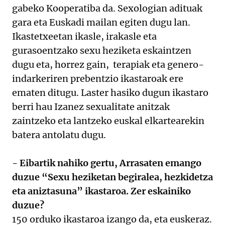
gabeko Kooperatiba da. Sexologian adituak
gara eta Euskadi mailan egiten dugu lan.
Ikastetxeetan ikasle, irakasle eta
gurasoentzako sexu heziketa eskaintzen
dugu eta, horrez gain, terapiak eta genero-
indarkeriren prebentzio ikastaroak ere
ematen ditugu. Laster hasiko dugun ikastaro
berri hau Izanez sexualitate anitzak
zaintzeko eta lantzeko euskal elkartearekin
batera antolatu dugu.
- Eibartik nahiko gertu, Arrasaten emango
duzue “Sexu heziketan begiralea, hezkidetza
eta aniztasuna” ikastaroa. Zer eskainiko
duzue?
150 orduko ikastaroa izango da, eta euskeraz.