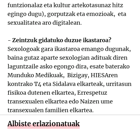
funtzionalaz eta kultur artekotasunaz hitz
egingo dugu), gorputzak eta emozioak, eta
sexualitatea aro digitalean.
- Zeintzuk gidatuko duzue ikastaroa?
Sexologoak gara ikastaroa emango dugunak,
baina gutaz aparte sexologian adituak diren
laguntzaile asko egongo dira, esate baterako
Munduko Medikuak, Bizigay, HIESAren
kontrako T4 eta Sidalava elkarteak, urritasun
fisikoa dutenen elkartea, Errespetuz
transexualen elkartea edo Naizen ume
transexualen familien elkartea.
Albiste erlazionatuak