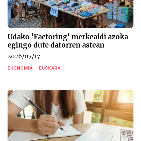
Udako 'Factoring' merkealdi azoka
egingo dute datorren astean
2026/07/17
EKONOMIA
EUSKARA