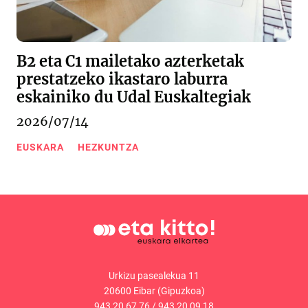
B2 eta C1 mailetako azterketak
prestatzeko ikastaro laburra
eskainiko du Udal Euskaltegiak
2026/07/14
EUSKARA
HEZKUNTZA
Urkizu pasealekua 11
20600 Eibar (Gipuzkoa)
943 20 67 76
/
943 20 09 18