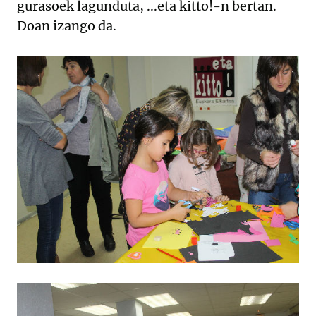
gurasoek lagunduta, ...eta kitto!-n bertan.
Doan izango da.