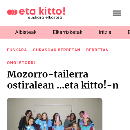
Albisteak
Elkarrizketak
Iritzia
EUSKARA
GURASOAK BERBETAN
BERBETAN
ONGI ETORRI
Mozorro-tailerra
ostiralean ...eta kitto!-n