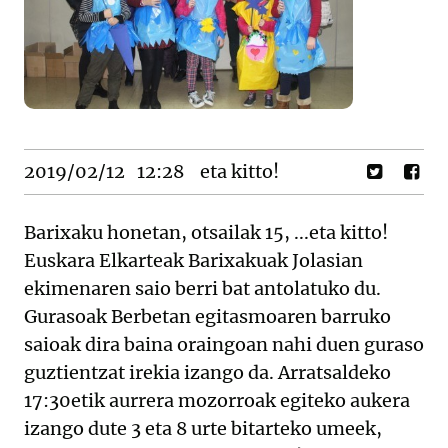
2019/02/12
12:28
eta kitto!
Barixaku honetan, otsailak 15, ...eta kitto!
Euskara Elkarteak Barixakuak Jolasian
ekimenaren saio berri bat antolatuko du.
Gurasoak Berbetan egitasmoaren barruko
saioak dira baina oraingoan nahi duen guraso
guztientzat irekia izango da. Arratsaldeko
17:30etik aurrera mozorroak egiteko aukera
izango dute 3 eta 8 urte bitarteko umeek,